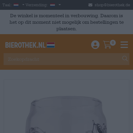
Skip to main content
Dutch
Nederland
Taal:
Verzending:
shop@bierothek.de
De winkel is momenteel in verbouwing. Daarom is
het op dit moment niet mogelijk om bestellingen te
plaatsen.
0
Einloggen / An
Warenkor
M