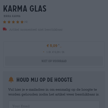
karma glas
Birra Karma
(4)
Artikel momenteel niet beschikbaar
€ 5,09
-
1 St. € 5,09 / St.
Niet op voorraad
Houd mij op de hoogte
Vul hier je e-mailadres in om eenmalig op de hoogte te
worden gehouden zodra het artikel weer beschikbaar is.
Your Email