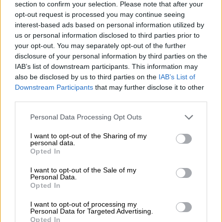
section to confirm your selection. Please note that after your
opt-out request is processed you may continue seeing
Bij traditionele Duitse bierstijlen drink je ze uiteraard uit
het daarvoor bestemde glas. Met nieuw geïnterpreteerde
interest-based ads based on personal information utilized by
bierstijlen en creatieve ambachtelijke bieren moet deze
us or personal information disclosed to third parties prior to
drinkcultuur zich nog ontwikkelen. Het kiezen van het
your opt-out. You may separately opt-out of the further
juiste glas is vooral belangrijk voor ambachtelijke bieren
disclosure of your personal information by third parties on the
met complexe aromacomposities. Uit tests met ervaren
IAB’s list of downstream participants. This information may
biersommeliers is gebleken dat hetzelfde bier heel anders
also be disclosed by us to third parties on the
IAB’s List of
kan smaken als het uit verschillende glazen wordt
Downstream Participants
that may further disclose it to other
gedronken. De vorm van het glas ondersteunt
third parties.
rasspecifieke smaakcomponenten en brengt het volledige
scala aan aroma’s naar voren.
Personal Data Processing Opt Outs
De bieren van de Italiaanse brouwerij Birra Karma zijn
I want to opt-out of the Sharing of my
uitzonderlijke hopcreaties en laten de harten van alle
personal data.
Opted In
hopheads sneller kloppen. Het elegante glas maakt het
drinkgenot perfect.
I want to opt-out of the Sale of my
Personal Data.
Opted In
GRATIS BIERCONSULT
I want to opt-out of processing my
Personal Data for Targeted Advertising.
Heb je vragen over dit bier? Wij zijn er voor u.
Opted In