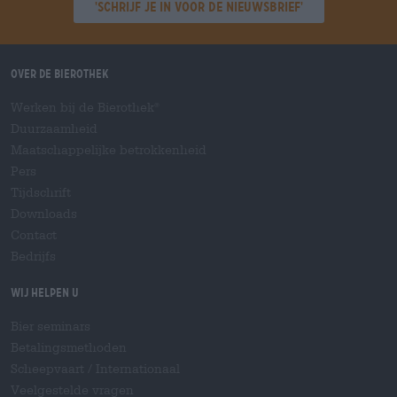
'Schrijf je in voor de nieuwsbrief'
Over de Bierothek
Werken bij de Bierothek
®
Duurzaamheid
Maatschappelijke betrokkenheid
Pers
Tijdschrift
Downloads
Contact
Bedrijfs
Wij helpen u
Bier seminars
Betalingsmethoden
Scheepvaart
/
Internationaal
Veelgestelde vragen