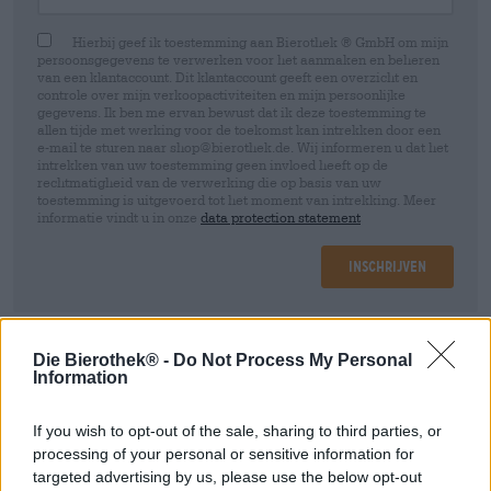
Hierbij geef ik toestemming aan Bierothek ® GmbH om mijn
persoonsgegevens te verwerken voor het aanmaken en beheren
van een klantaccount. Dit klantaccount geeft een overzicht en
controle over mijn verkoopactiviteiten en mijn persoonlijke
gegevens. Ik ben me ervan bewust dat ik deze toestemming te
allen tijde met werking voor de toekomst kan intrekken door een
e-mail te sturen naar shop@bierothek.de. Wij informeren u dat het
intrekken van uw toestemming geen invloed heeft op de
rechtmatigheid van de verwerking die op basis van uw
toestemming is uitgevoerd tot het moment van intrekking. Meer
informatie vindt u in onze
data protection statement
Inschrijven
* Prijzen zijn inclusief wettelijke BTW. Plus
Scheepvaart
Die Bierothek® -
Do Not Process My Personal
Information
Omschrijving
Info
Beoordelingen
(4)
If you wish to opt-out of the sale, sharing to third parties, or
processing of your personal or sensitive information for
Tarwe wordt gedronken uit een tarweglas, Pils wordt
targeted advertising by us, please use the below opt-out
vaak gedronken uit een tulp.