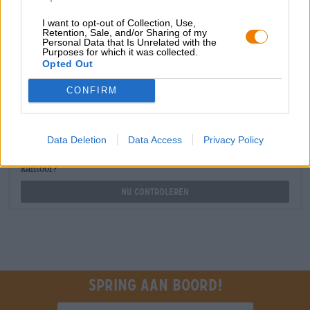
shop@bierothek.de
I want to opt-out of Collection, Use,
Retention, Sale, and/or Sharing of my
Personal Data that Is Unrelated with the
handelaren of restauranthouders
Purposes for which it was collected.
Opted Out
Du willst größere Mengen günstiger einkaufen?
grosshandel@bierothek.de
CONFIRM
Controle ter plaatse
Data Deletion
Data Access
Privacy Policy
Is Karma Glas Van Birra Karma Ook beschikbaar in mijn
kantoor?
Nu controleren
Spring aan boord!