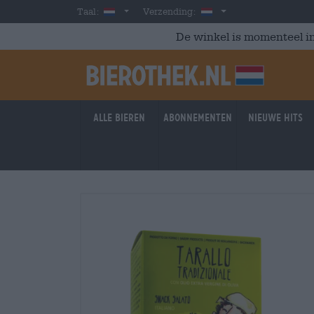
Skip to main content
Dutch
Nederland
Taal:
Verzending:
De winkel is momenteel in
Alle bieren
Abonnementen
Nieuwe hits