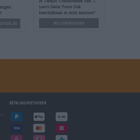
Is Tarallo Tradizionale Van I
Lecci Della Torre Ook
Mengen
beschikbaar in mijn kantoor?
?
Nu controleren
othek.de
Betalingsmethoden
gen