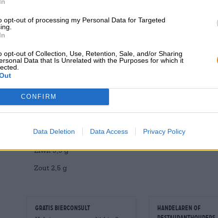
In
hartige snacks voor bij uw bier en wijn. Zelfgemaakte ta
smaakvol af.
to opt-out of processing my Personal Data for Targeted
ing.
In
Gemiddelde voedingswaarden per 100g
o opt-out of Collection, Use, Retention, Sale, and/or Sharing
ersonal Data that Is Unrelated with the Purposes for which it
Calorische waarde 1.959 kJ / 468 kcal
lected.
Out
Vet 20 gr
CONFIRM
- waarvan verzadigde vetzuren 2,8 g
Koolhydraten 61 g
Data Deletion
Data Access
Privacy Policy
- waarvan suiker 1,3 g
Eiwit 9,9 g
Zout 2,5 g
GRATIS BIERCONSULT
handelaren of
restauranthouders