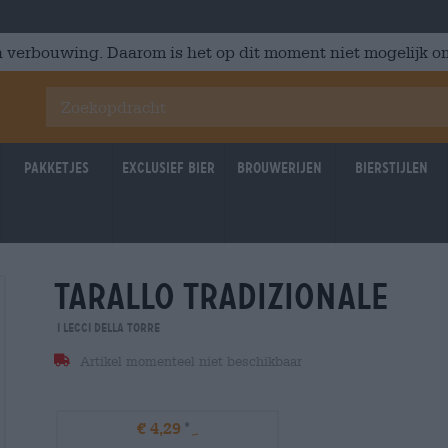
 verbouwing. Daarom is het op dit moment niet mogelijk om
Pakketjes
Exclusief Bier
Brouwerijen
Bierstijlen
tarallo tradizionale
I Lecci Della Torre
Artikel momenteel niet beschikbaar
€ 4,29