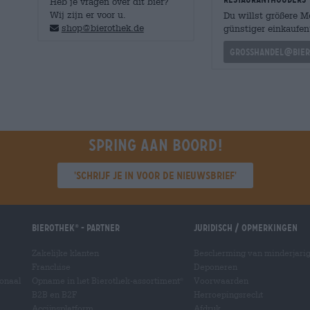
Heb je vragen over dit bier?
Wij zijn er voor u.
Du willst größere 
shop@bierothek.de
günstiger einkaufen
grosshandel@bier
Spring aan boord!
'Schrijf je in voor de nieuwsbrief'
Bierothek
- Partner
Juridisch / Opmerkingen
®
Zakelijke klanten
Bescherming van minderjari
Franchise
Deponeren
ionaal
Opname in het Bierothek-assortiment
Voorwaarden
®
B2B en B2F
Herroepingsrecht
Accijnsplatform
Afdruk