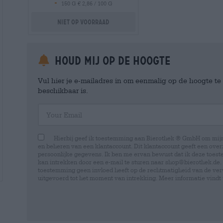
-
150 G € 2,86 / 100 G
Niet op voorraad
Houd mij op de hoogte
Vul hier je e-mailadres in om eenmalig op de hoogte t
beschikbaar is.
Your Email
Hierbij geef ik toestemming aan Bierothek ® GmbH om mi
en beheren van een klantaccount. Dit klantaccount geeft een overz
persoonlijke gegevens. Ik ben me ervan bewust dat ik deze toest
kan intrekken door een e-mail te sturen naar shop@bierothek.de.
toestemming geen invloed heeft op de rechtmatigheid van de ve
uitgevoerd tot het moment van intrekking. Meer informatie vindt