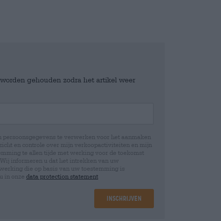
e worden gehouden zodra het artikel weer
jn persoonsgegevens te verwerken voor het aanmaken
icht en controle over mijn verkoopactiviteiten en mijn
emming te allen tijde met werking voor de toekomst
 Wij informeren u dat het intrekken van uw
rwerking die op basis van uw toestemming is
 u in onze
data protection statement
Inschrijven