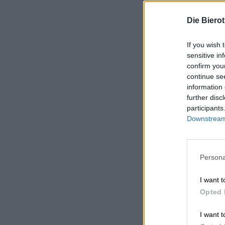
Die Biero
If you wish 
sensitive in
confirm you
continue se
information 
further disc
participants
Downstream 
Persona
I want t
Opted 
I want t