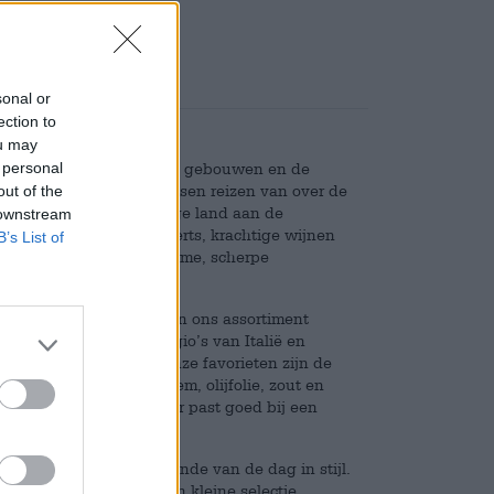
sonal or
ection to
ou may
 personal
steden met hun prachtige gebouwen en de
inaire hoogstandjes. Mensen reizen van over de
out of the
te vieren. Het laarsvormige land aan de
 downstream
ke koffie, zondige desserts, krachtige wijnen
B’s List of
nd om haar nuchtere charme, scherpe
en.
pecialiteit uit Puglia aan ons assortiment
ak uit verschillende regio’s van Italië en
met een koud biertje. Onze favorieten zijn de
oneel gebakken van bloem, olijfolie, zout en
vige, knapperige textuur past goed bij een
ultuur en markeert het einde van de dag in stijl.
krijgt u automatisch een kleine selectie