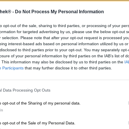
* Prijzen zijn inclusief wettelijke BTW. Plus
Scheepvaart
thek® -
Do Not Process My Personal Information
Omschrijving
Info
Beoordelingen
(0)
to opt-out of the sale, sharing to third parties, or processing of your per
formation for targeted advertising by us, please use the below opt-out s
r selection. Please note that after your opt-out request is processed y
eing interest-based ads based on personal information utilized by us or
Naast het schilderachtige landschap, de eeuwenoude 
azuurblauwe zee, staat Italië vooral bekend om zijn cul
disclosed to third parties prior to your opt-out. You may separately opt-
hele wereld om La Dolce Vita, het zoete leven, in Italië 
losure of your personal information by third parties on the IAB’s list of
Middellandse Zee lonkt met de mediterrane keuken, ster
. This information may also be disclosed by us to third parties on the
IA
en heerlijke gebakjes. De Italiaanse keuken staat beke
Participants
that may further disclose it to other third parties.
aromacombinaties en eerlijke, vaak regionale ingrediënt
Als aanvulling op onze heerlijke bieren hebben wij een s
toegevoegd. De bakkerij Lecci della Torre produceert geb
l Data Processing Opt Outs
levert authentieke delicatessen die heerlijk samengaan 
Apulische taralli: de ringvormige koekjes worden traditi
o opt-out of the Sharing of my personal data.
witte wijn en verrukken door hun knapperigheid. De ste
In
slok bier.
De aperitivo maakt deel uit van de Italiaanse culinaire c
o opt-out of the Sale of my Personal Data.
Als u aan het begin van de avond in een bar aanschuift, 