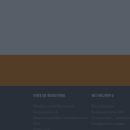
Over de Bierothek
Wij helpen u
Werken bij de Bierothek
Bier seminars
®
Duurzaamheid
Betalingsmethoden
Maatschappelijke betrokkenheid
Scheepvaart
/
Internat
Pers
Veelgestelde vragen
Tijdschrift