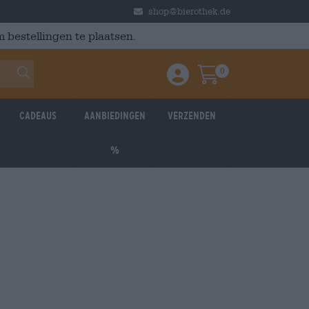
shop@bierothek.de
 bestellingen te plaatsen.
0
Einloggen / Anmelden
Warenkorb
Cadeaus
Aanbiedingen
Verzenden
%