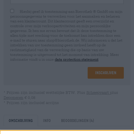
Hierbij geef ik toestemming aan Bierothek ® GmbH om mijn
persoonsgegevens te verwerken voor het aanmaken en beheren
van een klantaccount. Dit klantaccount geeft een overzicht en
controle over mijn verkoopactiviteiten en mijn persoonlijke
gegevens. Ik ben me ervan bewust dat ik deze toestemming te
allen tijde met werking voor de toekomst kan intrekken door een
e-mail te sturen naar shop@bierothek.de. Wij informeren u dat het
intrekken van uw toestemming geen invloed heeft op de
rechtmatigheid van de verwerking die op basis van uw
toestemming is uitgevoerd tot het moment van intrekking. Meer
informatie vindt u in onze
data protection statement
Inschrijven
* Prijzen zijn inclusief wettelijke BTW. Plus
Scheepvaart
plus
Deponeren
€ 0,08
* Prijzen zijn inclusief accijns
Omschrijving
Info
Beoordelingen
(4)