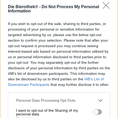
Die Bierothek® -
Do Not Process My Personal
Een winnend bier!
Information
De pale ale van Steamworks Brewing is niet alleen
heerlijk, het is ook nog eens een echte golden boy. Het
If you wish to opt-out of the sale, sharing to third parties, or
maakte indruk op de jury van de Canadian Brewing
processing of your personal or sensitive information for
Awards in 2012 en won de gouden medaille in de
targeted advertising by us, please use the below opt-out
categorie North American Style Pale Ale. En wij vinden
section to confirm your selection. Please note that after your
het ook leuk.
opt-out request is processed you may continue seeing
interest-based ads based on personal information utilized by
Steamworks Pale Ale vloeit in de kleur van vloeibaar
us or personal information disclosed to third parties prior to
amber het glas in en wordt bekroond door een laagje
your opt-out. You may separately opt-out of the further
romig, wit schuim. Het fijn sprankelende kooldioxide laat
disclosure of your personal information by third parties on the
de schuimkraag dansen en onthult een heerlijke geur van
IAB’s list of downstream participants. This information may
gebrande mout, romige karamel en verse hop. De initiële
smaak presenteert een succesvol evenwicht tussen volle
also be disclosed by us to third parties on the
IAB’s List of
mouten en delicaat bittere, fruitig-frisse hop. De
Downstream Participants
that may further disclose it to other
gematigde zoetheid van tropisch fruit ontmoet kruidige
third parties.
hars, bloemige hoptonen en een vleugje tabak in de
mond. Een duidelijke bitterheid begeleidt voortdurend
Personal Data Processing Opt Outs
het drinkplezier en neemt toe naar de afdronk tot een
I want to opt-out of the Sharing of my
frisse dominantie. Ondanks de alomtegenwoordige
personal data.
bitterheid is het pale ale drinkbaar en licht. Wij