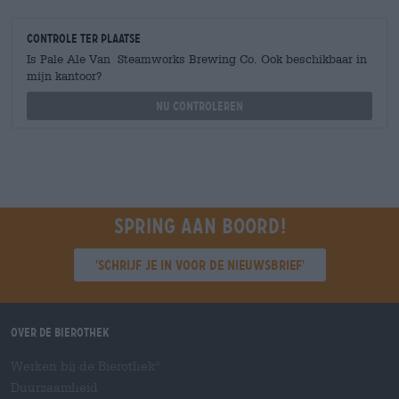
Controle ter plaatse
Is Pale Ale Van Steamworks Brewing Co. Ook beschikbaar in
mijn kantoor?
Nu controleren
Spring aan boord!
'Schrijf je in voor de nieuwsbrief'
Over de Bierothek
Werken bij de Bierothek
®
Duurzaamheid