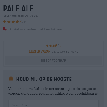
pale ale
Steamworks Brewing Co.
(4)
Artikel momenteel niet beschikbaar
€ 4,49
MEHRWEG
0,33 L Fles € 13,09 / L
Niet op voorraad
Houd mij op de hoogte
Vul hier je e-mailadres in om eenmalig op de hoogte te
worden gehouden zodra het artikel weer beschikbaar is.
Your Email