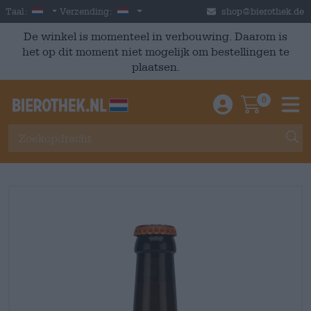
Skip to main content
Dutch
Nederland
Taal:
Verzending:
shop@bierothek.de
De winkel is momenteel in verbouwing. Daarom is
het op dit moment niet mogelijk om bestellingen te
plaatsen.
0
Einloggen / An
Warenkor
M