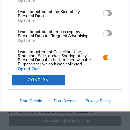
Opted In
waarderen dit pale ale vanwege zijn verfrissende
lichtheid, prachtige bitterheid en fijn uitgebalanceerd
I want to opt-out of the Sale of my
smaakpalet.
Personal Data.
Opted In
Lichte visgerechten passen perfect bij dit bier, zoals
gestoomde zalm in een pakje met knoflook, citroen en
I want to opt-out of processing my
Personal Data for Targeted Advertising.
verse kruiden. Plus een salade van kleurrijke tomaten,
Opted In
gehakte kappertjes en romige mozzarella, afgetopt met
een goede olijfolie en een paar scheutjes balsamicoazijn.
I want to opt-out of Collection, Use,
Retention, Sale, and/or Sharing of my
Personal Data that Is Unrelated with the
Purposes for which it was collected.
Opted Out
GRATIS BIERCONSULT
Heb je vragen over dit bier? Wij zijn er voor u.
CONFIRM
shop@bierothek.de
Data Deletion
Data Access
Privacy Policy
handelaren of restauranthouders
Du willst größere Mengen günstiger einkaufen?
grosshandel@bierothek.de