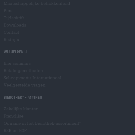
Maatschappelijke betrokkenheid
Pers
Tijdschrift
Downloads
Contact
Bedrijfs
Wij helpen u
Bier seminars
Betalingsmethoden
Scheepvaart
/
Internationaal
Veelgestelde vragen
Bierothek
- Partner
®
Zakelijke klanten
Franchise
Opname in het Bierothek-assortiment
®
B2B en B2F