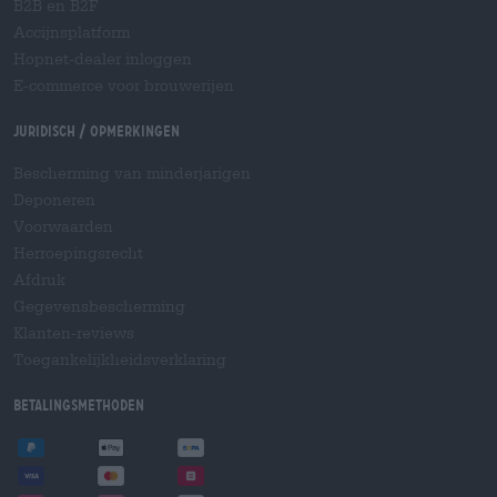
B2B en B2F
Accijnsplatform
Hopnet-dealer inloggen
E-commerce voor brouwerijen
Juridisch / Opmerkingen
Bescherming van minderjarigen
Deponeren
Voorwaarden
Herroepingsrecht
Afdruk
Gegevensbescherming
Klanten-reviews
Toegankelijkheidsverklaring
Betalingsmethoden