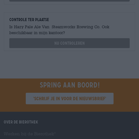
Controle ter plaatse
Is Hazy Pale Ale Van Steamworks Brewing Co. Ook
beschikbaar in mijn kantoor?
Nu controleren
Spring aan boord!
'Schrijf je in voor de nieuwsbrief'
Over de Bierothek
Werken bij de Bierothek
®