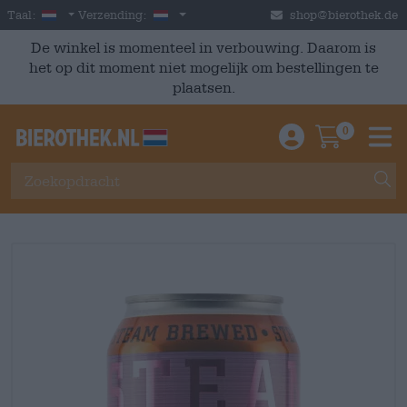
Skip to main content
Dutch
Nederland
Taal:
Verzending:
shop@bierothek.de
De winkel is momenteel in verbouwing. Daarom is
het op dit moment niet mogelijk om bestellingen te
plaatsen.
0
Einloggen / An
Warenkor
M