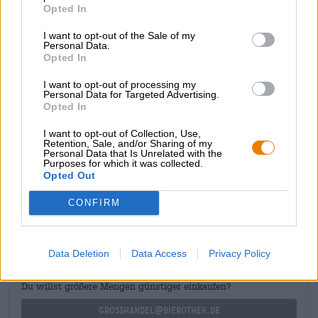
De initiële smaak onthult een lichtvoetige body die het
Opted In
gehemelte omhult met een prachtige balans van zachte
I want to opt-out of the Sale of my
mout en fruitige hoptonen. De smaak van knapperige
Personal Data.
broodkorst ontmoet perzik, abrikoos en witte druiven, wat
Opted In
vers gemaaid gras en fijne kruiden maken de indruk
compleet. Aan de afdronk wordt een elegante bitterheid
I want to opt-out of processing my
toegevoegd, die prachtig harmonieert met het speelse
Personal Data for Targeted Advertising.
Opted In
fruit en de zoete mout.
Ontspanning in doses!
I want to opt-out of Collection, Use,
Retention, Sale, and/or Sharing of my
Personal Data that Is Unrelated with the
Purposes for which it was collected.
Opted Out
GRATIS BIERCONSULT
CONFIRM
Heb je vragen over dit bier? Wij zijn er voor u.
shop@bierothek.de
Data Deletion
Data Access
Privacy Policy
handelaren of restauranthouders
Du willst größere Mengen günstiger einkaufen?
grosshandel@bierothek.de