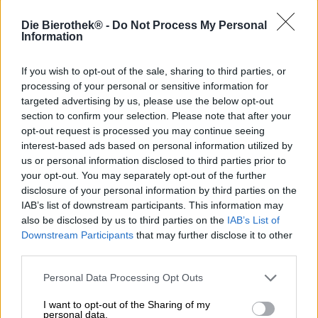
De Hazy Pale Ale van Steamworks is de perfecte metgezel
Die Bierothek® -
Do Not Process My Personal
voor een ontspannende dag: sappige aroma's van
Information
tropisch fruit ontmoeten verfrissende citrusvruchten en
het lichte, schilferige alcoholpercentage van 5,0% laat je
If you wish to opt-out of the sale, sharing to third parties, or
niet te overweldigd voelen.
processing of your personal or sensitive information for
targeted advertising by us, please use the below opt-out
Steamworks Brewing Company heeft de jackpot
section to confirm your selection. Please note that after your
gewonnen met zijn Hazy Pale Ale. Het smakelijke bier
maakte niet alleen indruk op de vaste klanten van de
opt-out request is processed you may continue seeing
brouwerij met zijn heerlijke smaak, maar ook op de
interest-based ads based on personal information utilized by
juryleden van de BC Beer Awards. De met de hand
us or personal information disclosed to third parties prior to
geplukte hopsoorten, die speciaal voor dit bier uit Nieuw-
your opt-out. You may separately opt-out of the further
Zeeland werden geïmporteerd, zorgen voor het brede
disclosure of your personal information by third parties on the
scala aan aroma's. Het groene goud is zorgvuldig
IAB’s list of downstream participants. This information may
verwerkt en levert maximale smaak met een aangenaam
also be disclosed by us to third parties on the
IAB’s List of
uitgebalanceerde bitterheid.
Downstream Participants
that may further disclose it to other
third parties.
De Hazy Pale Ale presenteert zich in een warme perziktint
in het glas en is versierd met een witte, geurige
Personal Data Processing Opt Outs
schuimkraag. In de neus combineren tonen van
versgebakken koekjes en zacht gebrande mout met het
I want to opt-out of the Sharing of my
aroma van rijp, geel steenfruit en een vleugje grapefruit.
personal data.