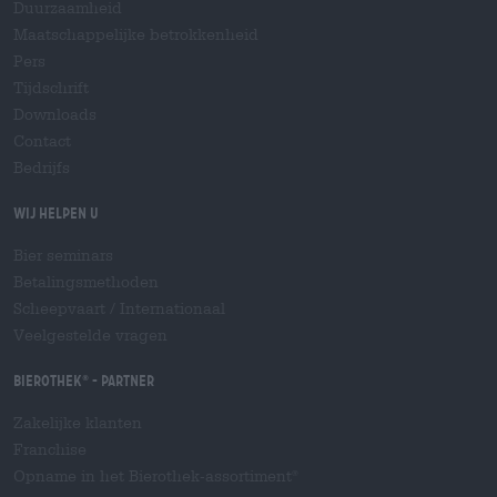
Duurzaamheid
Maatschappelijke betrokkenheid
Pers
Tijdschrift
Downloads
Contact
Bedrijfs
Wij helpen u
Bier seminars
Betalingsmethoden
Scheepvaart
/
Internationaal
Veelgestelde vragen
Bierothek
- Partner
®
Zakelijke klanten
Franchise
Opname in het Bierothek-assortiment
®