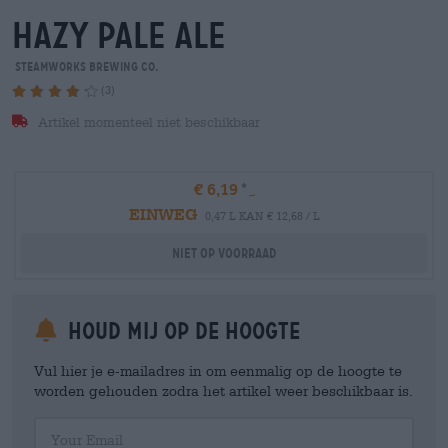
hazy pale ale
Steamworks Brewing Co.
(3)
Artikel momenteel niet beschikbaar
€ 6,19
EINWEG
0,47 L KAN € 12,68 / L
Niet op voorraad
Houd mij op de hoogte
Vul hier je e-mailadres in om eenmalig op de hoogte te
worden gehouden zodra het artikel weer beschikbaar is.
Your Email