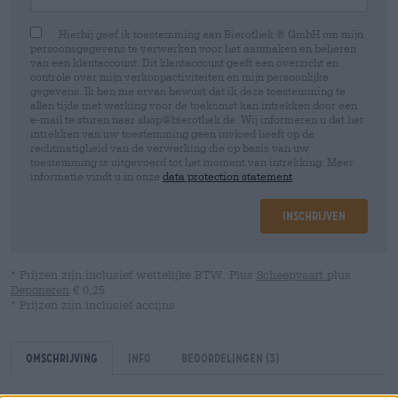
Hierbij geef ik toestemming aan Bierothek ® GmbH om mijn
persoonsgegevens te verwerken voor het aanmaken en beheren
van een klantaccount. Dit klantaccount geeft een overzicht en
controle over mijn verkoopactiviteiten en mijn persoonlijke
gegevens. Ik ben me ervan bewust dat ik deze toestemming te
allen tijde met werking voor de toekomst kan intrekken door een
e-mail te sturen naar shop@bierothek.de. Wij informeren u dat het
intrekken van uw toestemming geen invloed heeft op de
rechtmatigheid van de verwerking die op basis van uw
toestemming is uitgevoerd tot het moment van intrekking. Meer
informatie vindt u in onze
data protection statement
Inschrijven
* Prijzen zijn inclusief wettelijke BTW. Plus
Scheepvaart
plus
Deponeren
€ 0,25
* Prijzen zijn inclusief accijns
Omschrijving
Info
Beoordelingen
(3)