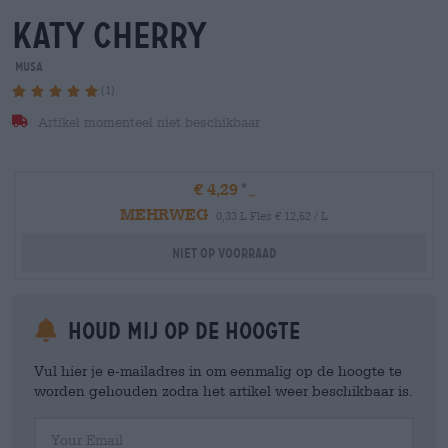
katy cherry
MUSA
(1)
Artikel momenteel niet beschikbaar
€ 4,29
MEHRWEG
0,33 L Fles € 12,52 / L
Niet op voorraad
Houd mij op de hoogte
Vul hier je e-mailadres in om eenmalig op de hoogte te
worden gehouden zodra het artikel weer beschikbaar is.
Your Email