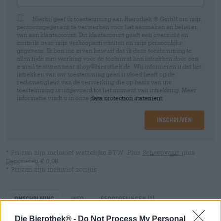
Hierbij geef ik toestemming aan Bierothek ® GmbH om mijn
persoonsgegevens te verwerken voor het aanmaken en beheren
van een klantaccount. Dit klantaccount geeft een overzicht en
controle over mijn verkoopactiviteiten en mijn persoonlijke
gegevens. Ik ben me ervan bewust dat ik deze toestemming te
allen tijde met werking voor de toekomst kan intrekken door een
e-mail te sturen naar shop@bierothek.de. Wij informeren u dat het
intrekken van uw toestemming geen invloed heeft op de
rechtmatigheid van de verwerking die op basis van uw
toestemming is uitgevoerd tot het moment van intrekking. Meer
informatie vindt u in onze
data protection statement
Inschrijven
* Prijzen zijn inclusief wettelijke BTW. Plus
Scheepvaart
plus
Deponeren
€ 0,08
* Prijzen zijn inclusief accijns
Omschrijving
Info
Beoordelingen
(1)
Die Bierothek® -
Do Not Process My Personal