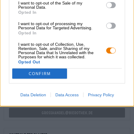
I want to opt-out of the Sale of my
geeft Berliner Weissen een nobel tintje en verhoogt het
Personal Data.
genot nog meer.
Opted In
Hop, mout, gist en kersen vormen samen een symfonie
I want to opt-out of processing my
die associaties oproept met eindeloze zomerdagen,
Personal Data for Targeted Advertising.
kampvuren, zwoele nachten en goede tijden met de
Opted In
beste.
I want to opt-out of Collection, Use,
Retention, Sale, and/or Sharing of my
Personal Data that Is Unrelated with the
Purposes for which it was collected.
Opted Out
GRATIS BIERCONSULT
Heb je vragen over dit bier? Wij zijn er voor u.
CONFIRM
shop@bierothek.de
Data Deletion
Data Access
Privacy Policy
handelaren of restauranthouders
Du willst größere Mengen günstiger einkaufen?
grosshandel@bierothek.de