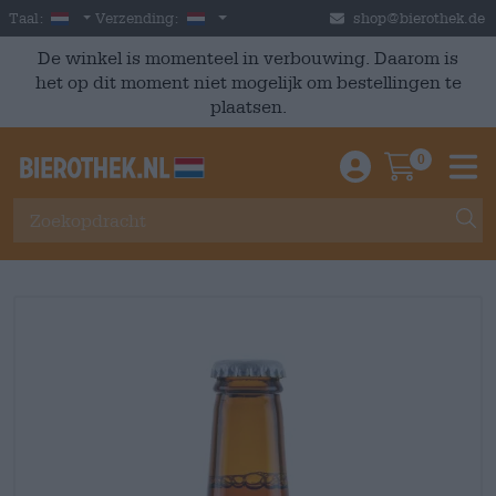
Skip to main content
Dutch
Nederland
Taal:
Verzending:
shop@bierothek.de
De winkel is momenteel in verbouwing. Daarom is
het op dit moment niet mogelijk om bestellingen te
plaatsen.
0
Einloggen / An
Warenkor
M