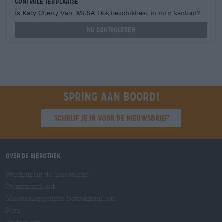
Controle ter plaatse
Is Katy Cherry Van MUSA Ook beschikbaar in mijn kantoor?
Nu controleren
Spring aan boord!
'Schrijf je in voor de nieuwsbrief'
Over de Bierothek
Werken bij de Bierothek
®
Duurzaamheid
Maatschappelijke betrokkenheid
Pers
Tijdschrift