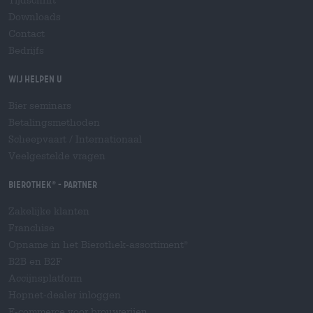
Downloads
Contact
Bedrijfs
Wij helpen u
Bier seminars
Betalingsmethoden
Scheepvaart
/
Internationaal
Veelgestelde vragen
Bierothek
- Partner
®
Zakelijke klanten
Franchise
Opname in het Bierothek-assortiment
®
B2B en B2F
Accijnsplatform
Hopnet-dealer inloggen
E-commerce voor brouwerijen