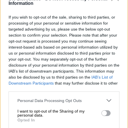
Information
Verleidelijk, lief, vrolijk en gewoon prachtig: dat kan
alleen Katy Cherry zijn!
If you wish to opt-out of the sale, sharing to third parties, or
processing of your personal or sensitive information for
De nieuwste beroemdheid van Musa is Katy Cherry, een
targeted advertising by us, please use the below opt-out
kersencompositie in de stijl van een Berliner Weisse. Het
4,8% sterke bier is gebrouwen met een royale portie
section to confirm your selection. Please note that after your
kersen en melkzuurbacteriën. Deze laatste geven het bier
opt-out request is processed you may continue seeing
zijn voortreffelijk romige consistentie, terwijl de vruchten
interest-based ads based on personal information utilized by
zorgen voor een betoverende kleur en zomerse smaak.
us or personal information disclosed to third parties prior to
Katy Cherry is de juiste keuze als je op zoek bent naar
your opt-out. You may separately opt-out of the further
verfrissing voor de volgende hittegolf of gewoon verlangt
disclosure of your personal information by third parties on the
naar zomer, zon en een ontspannen sfeer. Katy Cherry
IAB’s list of downstream participants. This information may
tovert de zon in je glas!
also be disclosed by us to third parties on the
IAB’s List of
Downstream Participants
that may further disclose it to other
Het kersenbier uit Lissabon presenteert zich in het glas in
third parties.
een kersenrood getint ambergoud en is versierd met een
handbreedte schuim. Uit de witte sluier stijgt een
Personal Data Processing Opt Outs
onweerstaanbare geur van vers geoogste kersen op. De
initiële smaak onthult een losse, lichte body met
I want to opt-out of the Sharing of my
sprankelend kooldioxide en een zomers aromaprofiel.
personal data.
Zoet, verfrissend zuur en heerlijk fruitig, een golf van
Opted In
kersen streelt de tong. Een fluweelzacht mondgevoel