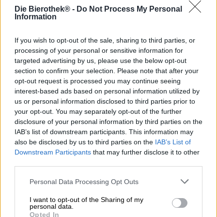
iedereen die zijn oren in de winter niet wil bevriezen en
Die Bierothek® -
Do Not Process My Personal
comfort en stijl graag combineert. Warm, comfortabel en
Information
mooi!
If you wish to opt-out of the sale, sharing to third parties, or
processing of your personal or sensitive information for
targeted advertising by us, please use the below opt-out
section to confirm your selection. Please note that after your
opt-out request is processed you may continue seeing
GRATIS BIERCONSULT
interest-based ads based on personal information utilized by
Heb je vragen over dit bier? Wij zijn er voor u.
us or personal information disclosed to third parties prior to
shop@bierothek.de
your opt-out. You may separately opt-out of the further
disclosure of your personal information by third parties on the
IAB’s list of downstream participants. This information may
handelaren of restauranthouders
also be disclosed by us to third parties on the
IAB’s List of
Du willst größere Mengen günstiger einkaufen?
Downstream Participants
that may further disclose it to other
third parties.
grosshandel@bierothek.de
Personal Data Processing Opt Outs
Controle ter plaatse
I want to opt-out of the Sharing of my
personal data.
Is Bierothek® Beanie Van Die Bierothek® Ook beschikbaar in
Opted In