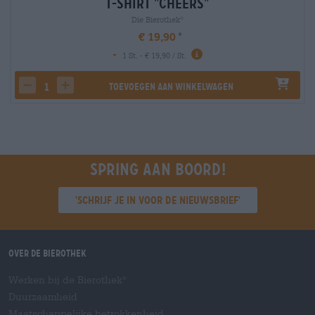
T-Shirt "Cheers"
Die Bierothek
®
€ 19,90
-
1 St. - € 19,90 / St.
Toevoegen aan winkelwagen
decrease quantity
increase quantity
Spring aan boord!
'Schrijf je in voor de nieuwsbrief'
Over de Bierothek
Werken bij de Bierothek
®
Duurzaamheid
Maatschappelijke betrokkenheid