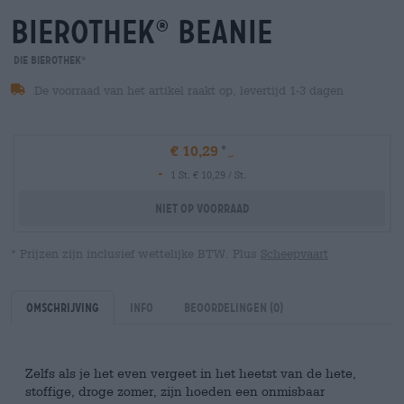
bierothek
beanie
®
Die Bierothek
®
De voorraad van het artikel raakt op, levertijd 1-3 dagen
€ 10,29
-
1 St. € 10,29 / St.
Niet op voorraad
* Prijzen zijn inclusief wettelijke BTW. Plus
Scheepvaart
Omschrijving
Info
Beoordelingen
(0)
Zelfs als je het even vergeet in het heetst van de hete,
stoffige, droge zomer, zijn hoeden een onmisbaar