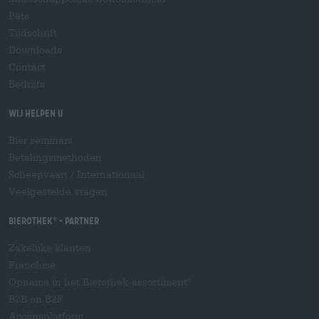
Pers
Tijdschrift
Downloads
Contact
Bedrijfs
Wij helpen u
Bier seminars
Betalingsmethoden
Scheepvaart
/
Internationaal
Veelgestelde vragen
Bierothek
- Partner
®
Zakelijke klanten
Franchise
Opname in het Bierothek-assortiment
®
B2B en B2F
Accijnsplatform