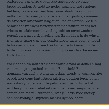
onderdeel van onze dagelijkse garderobe op onze
breedtegraden. Je hebt ze nodig wanneer het stralend
heldere, zwoele seizoen langzaam plaatsmaakt voor
natter, kouder weer, soms zelfs al in augustus, wanneer
de avonden langzaam langer en koeler worden. Ze zijn
onmisbaar wanneer november temperaturen onder het
vriespunt, sluimerende vochtigheid en onverwachte
regenbuien met zich meebrengt. En midden in de winter
is er niets fijner dan een comfortabele muts over je hoofd
te trekken om de bittere kou buiten te trotseren. In de
lente zijn ze een mooie aanvulling op een hoodie en een
korte broek.
We hebben de perfecte hoofddeksels voor al deze en nog
veel meer gelegenheden: onze Bierothek
Beanie is
®
gemaakt van zacht, warm materiaal, houdt je warm en ziet
er ook nog eens fantastisch uit. Een gouden leren patch
met whiskymotief siert de petrolkleurige muts. In het
midden prijkt een reliëfontwerp met twee bierpullen die
samen een toast uitbrengen, wat je liefde voor bier op
een eenvoudige, stijlvolle manier symboliseert.
Onze Bierothek
Beanie is de perfecte keuze voor
®