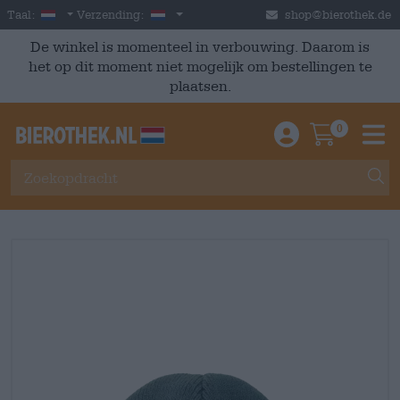
Skip to main content
Dutch
Nederland
Taal:
Verzending:
shop@bierothek.de
De winkel is momenteel in verbouwing. Daarom is
het op dit moment niet mogelijk om bestellingen te
plaatsen.
0
Einloggen / An
Warenkor
M