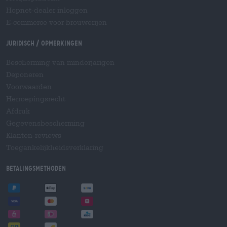
Hopnet-dealer inloggen
E-commerce voor brouwerijen
Juridisch / Opmerkingen
Bescherming van minderjarigen
Deponeren
Voorwaarden
Herroepingsrecht
Afdruk
Gegevensbescherming
Klanten-reviews
Toegankelijkheidsverklaring
Betalingsmethoden