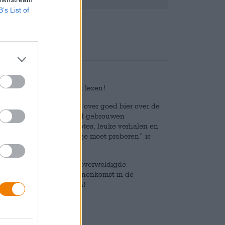
B’s List of
mensen ze waarschijnlijk lezen!
se inwoner wil het woord over goed bier over de
 filterde haar top honderd gebrouwen
weetjes, grappige anekdotes, leuke verhalen en
er. De beste bieren die je moet proberen” is
zou moeten hebben staan.
e en misschien soms wat overweldigde
tekende bieren die je binnenkomst in de
am mogelijk zullen maken!