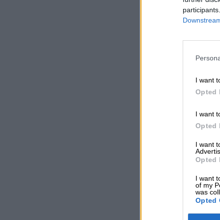
participants
Downstream 
Persona
I want t
Opted 
I want t
Opted 
I want 
Advertis
Opted 
I want t
of my P
was col
Opted 