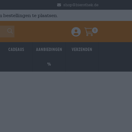
shop@bierothek.de
 bestellingen te plaatsen.
0
Einloggen / Anmelden
Warenkorb
Cadeaus
Aanbiedingen
Verzenden
%