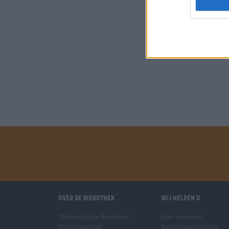
Over de Bierothek
Wij helpen u
Werken bij de Bierothek
Bier seminars
®
Duurzaamheid
Betalingsmethoden