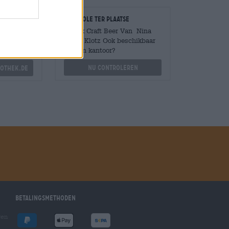
Controle ter plaatse
Is 99 x Craft Beer Van Nina
Anika Klotz Ook beschikbaar
Mengen
in mijn kantoor?
?
Nu controleren
othek.de
Betalingsmethoden
gen