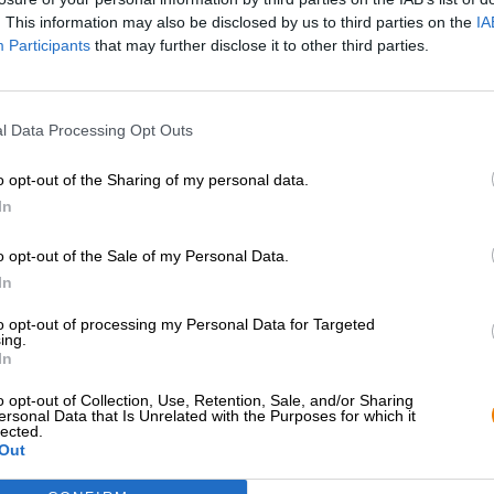
. This information may also be disclosed by us to third parties on the
IA
Participants
that may further disclose it to other third parties.
* Prijzen zijn inclusief wettelijke BTW. Plus
Scheepvaart
Omschrijving
Info
Beoordelingen
(2)
l Data Processing Opt Outs
o opt-out of the Sharing of my personal data.
Als er meer boeken over bier zouden zijn, zouden meer 
In
Nina Anika Klotz is een vrouw met een missie: de Beier
wereld verspreiden. Ze probeerde ook heel veel bier en
o opt-out of the Sale of my Personal Data.
producten eruit. Over deze bieren heeft ze spannende 
In
interessante quotes verzameld. Jouw boek “99 x Craft Be
een biersmorgasbord dat iedereen op zijn (bier)plank 
to opt-out of processing my Personal Data for Targeted
ing.
In
Met haar boek geeft Nina Anika Klotz de nieuwsgierig
bierdrinker een zorgvuldig samengestelde lijst van uits
o opt-out of Collection, Use, Retention, Sale, and/or Sharing
kleurrijke wereld van ambachtelijke bieren zo aangena
ersonal Data that Is Unrelated with the Purposes for which it
lected.
Out