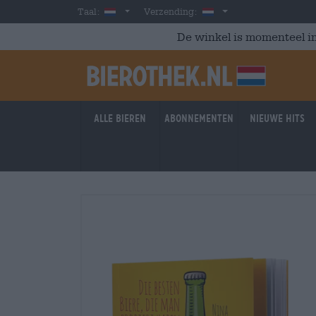
Skip to main content
Dutch
Nederland
Taal:
Verzending:
De winkel is momenteel in
Alle bieren
Abonnementen
Nieuwe hits