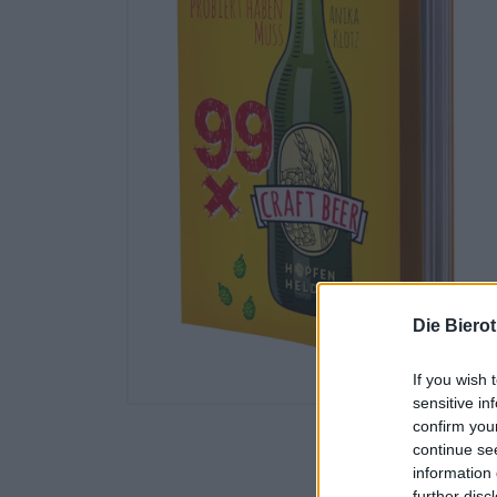
Die Biero
If you wish 
sensitive in
confirm you
continue se
information 
further disc