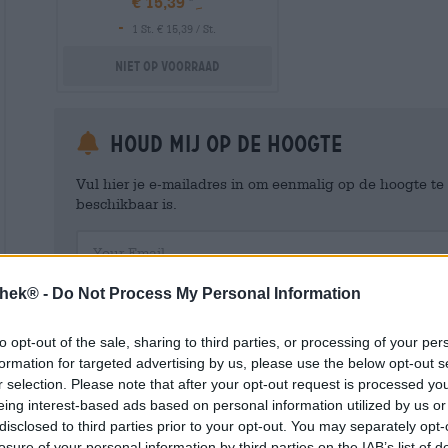
€ 15,39
-
1 St. € 15,39 / St.
Niet op voorraad
Houd mij op de hoogte
Vul hier je e-mailadres in om eenmalig op de hoogte t
beschikbaar is.
Your Email
thek® -
Do Not Process My Personal Information
Hierbij geef ik toestemming aan Bierothek ® GmbH om mi
en beheren van een klantaccount. Dit klantaccount geeft een overz
persoonlijke gegevens. Ik ben me ervan bewust dat ik deze toest
to opt-out of the sale, sharing to third parties, or processing of your per
kan intrekken door een e-mail te sturen naar shop@bierothek.de.
formation for targeted advertising by us, please use the below opt-out s
toestemming geen invloed heeft op de rechtmatigheid van de ve
uitgevoerd tot het moment van intrekking. Meer informatie vindt
r selection. Please note that after your opt-out request is processed y
eing interest-based ads based on personal information utilized by us or
disclosed to third parties prior to your opt-out. You may separately opt-
losure of your personal information by third parties on the IAB’s list of