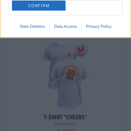
CONFIRM
Dat proefde je ook
Data Deletion
Data Access
Privacy Policy
T-Shirt "Cheers"
Die Bierothek
®
€ 19,90