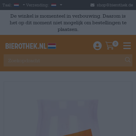
Skip to main content
Dutch
Nederland
Taal:
Verzending:
shop@bierothek.de
De winkel is momenteel in verbouwing. Daarom is
het op dit moment niet mogelijk om bestellingen te
plaatsen.
0
Einloggen / An
Warenkor
M