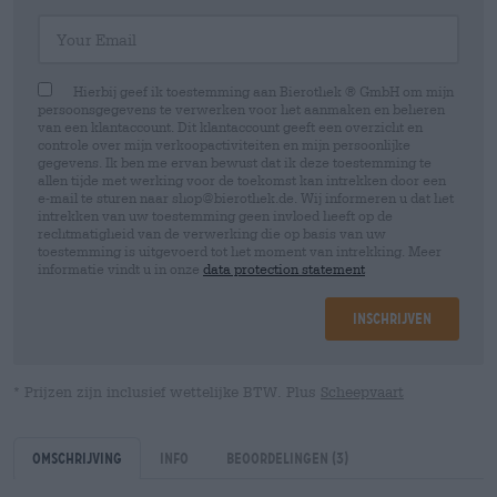
Your Email
Hierbij geef ik toestemming aan Bierothek ® GmbH om mijn
persoonsgegevens te verwerken voor het aanmaken en beheren
van een klantaccount. Dit klantaccount geeft een overzicht en
controle over mijn verkoopactiviteiten en mijn persoonlijke
gegevens. Ik ben me ervan bewust dat ik deze toestemming te
allen tijde met werking voor de toekomst kan intrekken door een
e-mail te sturen naar shop@bierothek.de. Wij informeren u dat het
intrekken van uw toestemming geen invloed heeft op de
rechtmatigheid van de verwerking die op basis van uw
toestemming is uitgevoerd tot het moment van intrekking. Meer
informatie vindt u in onze
data protection statement
Inschrijven
* Prijzen zijn inclusief wettelijke BTW. Plus
Scheepvaart
Omschrijving
Info
Beoordelingen
(3)