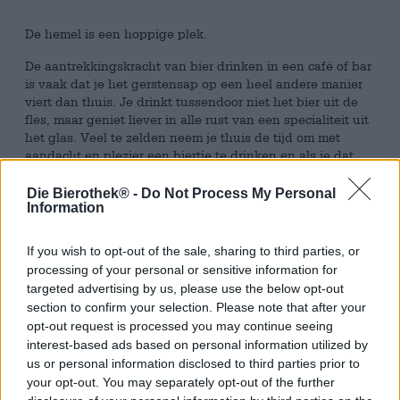
De hemel is een hoppige plek.
De aantrekkingskracht van bier drinken in een café of bar
is vaak dat je het gerstensap op een heel andere manier
viert dan thuis. Je drinkt tussendoor niet het bier uit de
fles, maar geniet liever in alle rust van een specialiteit uit
het glas. Veel te zelden neem je thuis de tijd om met
aandacht en plezier een biertje te drinken en als je dat
wel doet, heb je niet het juiste glas bij de hand. Niet
meer!
Die Bierothek® -
Do Not Process My Personal
Information
Koop een Bierothek
-proefglas en mis nooit meer een
®
kans om uw favoriete bier in de toekomst op gepaste
If you wish to opt-out of the sale, sharing to third parties, or
wijze te vieren! Dankzij de bijzondere vorm brengt het
processing of your personal or sensitive information for
Bierothek
proefglas elke subtiele smaaknuance naar
®
targeted advertising by us, please use the below opt-out
voren en maakt het bier tot een bierspecialiteit met
section to confirm your selection. Please note that after your
onverwachte aroma’s en complexe niveaus.
opt-out request is processed you may continue seeing
Het Bierothek
proefglas is een souvenir uit de nummer
interest-based ads based on personal information utilized by
®
één bierhotspot van Berlijn dat elk bierhart sneller doet
us or personal information disclosed to third parties prior to
kloppen. En in tegenstelling tot andere souvenirs zal deze
your opt-out. You may separately opt-out of the further
niet in de kast belanden, dat beloven we!