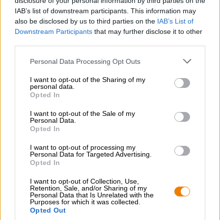
disclosure of your personal information by third parties on the
IAB’s list of downstream participants. This information may
also be disclosed by us to third parties on the
IAB’s List of
Downstream Participants
that may further disclose it to other
third parties.
GRATIS BIERCONSULT
Personal Data Processing Opt Outs
Heb je vragen over dit bier? Wij zijn er voor u.
shop@bierothek.de
I want to opt-out of the Sharing of my
personal data.
Opted In
handelaren of restauranthouders
I want to opt-out of the Sale of my
Personal Data.
Du willst größere Mengen günstiger einkaufen?
Opted In
grosshandel@bierothek.de
I want to opt-out of processing my
Personal Data for Targeted Advertising.
Opted In
Controle ter plaatse
I want to opt-out of Collection, Use,
Is Verkostungsglas Craft Master Van Die Bierothek® Ook
Retention, Sale, and/or Sharing of my
Personal Data that Is Unrelated with the
beschikbaar in mijn kantoor?
Purposes for which it was collected.
Opted Out
Nu controleren