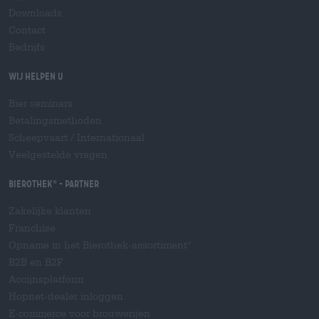
Downloads
Contact
Bedrijfs
Wij helpen u
Bier seminars
Betalingsmethoden
Scheepvaart
/
Internationaal
Veelgestelde vragen
Bierothek
- Partner
®
Zakelijke klanten
Franchise
Opname in het Bierothek-assortiment
®
B2B en B2F
Accijnsplatform
Hopnet-dealer inloggen
E-commerce voor brouwerijen