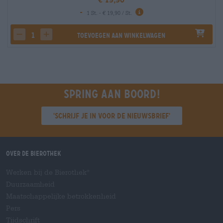
-
1 St. - € 19,90 / St.
Toevoegen aan winkelwagen
decrease quantity
increase quantity
Spring aan boord!
'Schrijf je in voor de nieuwsbrief'
Over de Bierothek
Werken bij de Bierothek
®
Duurzaamheid
Maatschappelijke betrokkenheid
Pers
Tijdschrift