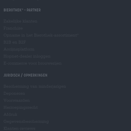
Bierothek
- Partner
®
Zakelijke klanten
Franchise
Opname in het Bierothek-assortiment
®
B2B en B2F
Accijnsplatform
Hopnet-dealer inloggen
E-commerce voor brouwerijen
Juridisch / Opmerkingen
Bescherming van minderjarigen
Deponeren
Voorwaarden
Herroepingsrecht
Afdruk
Gegevensbescherming
Klanten-reviews