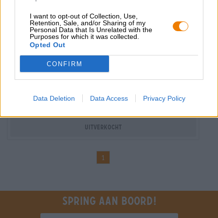
I want to opt-out of Collection, Use,
Retention, Sale, and/or Sharing of my
Personal Data that Is Unrelated with the
Purposes for which it was collected.
Opted Out
Belgische bieren | Meergranenbier
CONFIRM
cornet oaked- strong blond 8,5%
Brouwerij DE HOORN
€ 4,59
Data Deletion
Data Access
Privacy Policy
EINWEG
0,33 L Fles - € 13,91 / LTR
Uitverkocht
1
Spring aan boord!