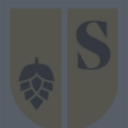
brouwketel in en infiltreren met hun delicate aroma in het bier.
Na de eerste gisting blijft het brouwsel enige tijd op het hout
liggen voordat het een tweede gisting ondergaat. Dit
bijzondere proces tovert kruidige vanilletonen in het bier en
zorgt bovendien voor een aardse, houtachtige toets. De
creaties van brouwerij De Hoorn zijn delicaat uitgebalanceerde
bieren die het bekende met het onbekende combineren en
putten uit de rijke culturele schatten van België.