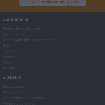
'Schrijf je in voor de nieuwsbrief'
Over de Bierothek
Werken bij de Bierothek
®
Duurzaamheid
Maatschappelijke betrokkenheid
Pers
Tijdschrift
Downloads
Contact
Bedrijfs
Wij helpen u
Bier seminars
Betalingsmethoden
Scheepvaart
/
Internationaal
Veelgestelde vragen