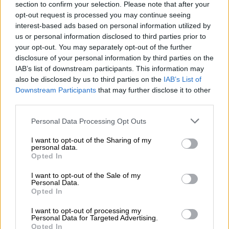
section to confirm your selection. Please note that after your
opt-out request is processed you may continue seeing
interest-based ads based on personal information utilized by
us or personal information disclosed to third parties prior to
your opt-out. You may separately opt-out of the further
Belgische bieren | Meergranenbier
disclosure of your personal information by third parties on the
cornet oaked - gold blond
IAB’s list of downstream participants. This information may
Brouwerij DE HOORN
also be disclosed by us to third parties on the
IAB’s List of
€ 3,49
Downstream Participants
that may further disclose it to other
third parties.
MEHRWEG
0,33 L Fles - € 10,58 / LTR
Personal Data Processing Opt Outs
Uitverkocht
I want to opt-out of the Sharing of my
personal data.
06.10.2027
Opted In
I want to opt-out of the Sale of my
Personal Data.
Opted In
I want to opt-out of processing my
Personal Data for Targeted Advertising.
Opted In