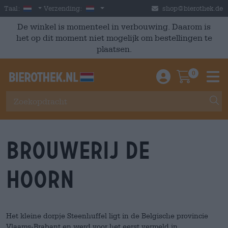
Skip to main content
Dutch
Nederland
Taal:
Verzending:
shop@bierothek.de
De winkel is momenteel in verbouwing. Daarom is
het op dit moment niet mogelijk om bestellingen te
plaatsen.
0
Einloggen / An
Warenkor
M
Brouwerij DE
HOORN
Het kleine dorpje Steenhuffel ligt in de Belgische provincie
Vlaams-Brabant en werd voor het eerst vermeld in