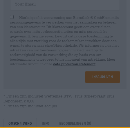
Hierbij geef ik toestemming aan Bierothek ® GmbH om mijn
persoonsgegevens te verwerken voor het aanmaken en beheren
van een klantaccount. Dit klantaccount geeft een overzicht en
controle over mijn verkoopactiviteiten en mijn persoonlijke
gegevens. Ik ben me ervan bewust dat ik deze toestemming te
allen tijde met werking voor de toekomst kan intrekken door een
e-mail te sturen naar shop@bierothek.de. Wij informeren u dat het
intrekken van uw toestemming geen invloed heeft op de
rechtmatigheid van de verwerking die op basis van uw
toestemming is uitgevoerd tot het moment van intrekking. Meer
informatie vindt u in onze
data protection statement
Inschrijven
* Prijzen zijn inclusief wettelijke BTW. Plus
Scheepvaart
plus
Deponeren
€ 0,08
* Prijzen zijn inclusief accijns
Omschrijving
Info
Beoordelingen
(0)