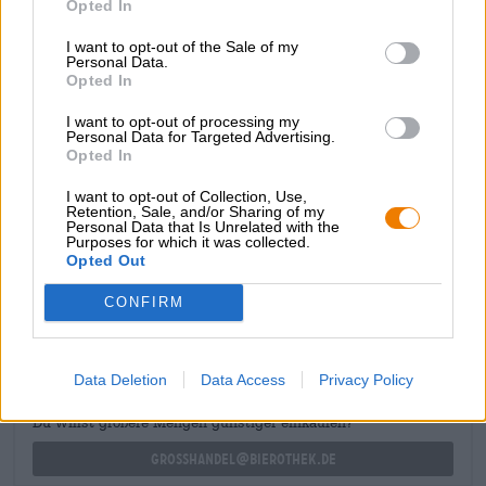
Opted In
doet denken aan rabarbercake, rode kruisbessen en rijpe
perziken. De initiële smaak laat een heel andere kant
I want to opt-out of the Sale of my
zien: sterke geroosterde aroma's strelen de smaakpapillen
Personal Data.
en zorgen voor tonen van koffie, donkere broodkorst en
Opted In
pure mannenchocolade. De hopsoorten Hercules, Chinook
I want to opt-out of processing my
en Centennial dragen bij aan een geweldige bitterheid en
Personal Data for Targeted Advertising.
geven het bier zachte tonen van vers geoogste bramen.
Opted In
Het alcoholpercentage van 8,5% is subtiel in de smaak
geïntegreerd.
I want to opt-out of Collection, Use,
Retention, Sale, and/or Sharing of my
Personal Data that Is Unrelated with the
Purposes for which it was collected.
Opted Out
GRATIS BIERCONSULT
CONFIRM
Heb je vragen over dit bier? Wij zijn er voor u.
shop@bierothek.de
Data Deletion
Data Access
Privacy Policy
handelaren of restauranthouders
Du willst größere Mengen günstiger einkaufen?
grosshandel@bierothek.de