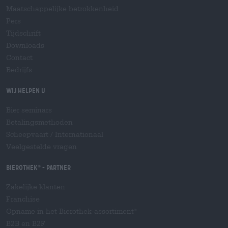
Maatschappelijke betrokkenheid
Pers
Tijdschrift
Downloads
Contact
Bedrijfs
Wij helpen u
Bier seminars
Betalingsmethoden
Scheepvaart
/
Internationaal
Veelgestelde vragen
Bierothek
- Partner
®
Zakelijke klanten
Franchise
Opname in het Bierothek-assortiment
®
B2B en B2F