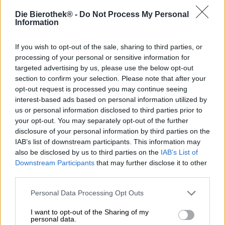
Die Bierothek® -
Do Not Process My Personal
Information
Het meest gevreesde van alle zeedieren is de grote witte
haai. Uitgerust met rijen scherpe tanden glijdt het
monster uit de diepte gevaarlijk rustig door de golven en
If you wish to opt-out of the sale, sharing to third parties, or
valt aan wanneer je het het minst verwacht. Nu heeft de
processing of your personal or sensitive information for
stille moordenaar concurrentie: de zwarte haai is een
targeted advertising by us, please use the below opt-out
Beierse soort die zijn tegenstanders uitschakelt met een
section to confirm your selection. Please note that after your
feilloze smaak, een intens aroma en een verrassende
opt-out request is processed you may continue seeing
hoeveelheid hop.
interest-based ads based on personal information utilized by
us or personal information disclosed to third parties prior to
De Black Shark is afkomstig van brouwerij Camba Bavaria
your opt-out. You may separately opt-out of the further
en is, in tegenstelling tot de meeste soortgenoten, geen
disclosure of your personal information by third parties on the
bedreigde diersoort. Gelukkig maar, want de machtige
IAB’s list of downstream participants. This information may
Imperial Black IPA smaakt simpelweg te lekker. Dat was
also be disclosed by us to third parties on the
IAB’s List of
overigens ook de mening van de juryleden van de World
Downstream Participants
that may further disclose it to other
Beer Awards, die het uitzonderlijke India Pale Ale 2021
third parties.
zilver toekenden.
Cambas Black Shark presenteert zich in een pikzwart
Personal Data Processing Opt Outs
mahonieglas en wordt bekroond met een aanzienlijke
hoeveelheid romig schuim met dichte poriën. Uit de
I want to opt-out of the Sharing of my
personal data.
hazelnootkleurige pracht stijgt een fruitige geur op, die