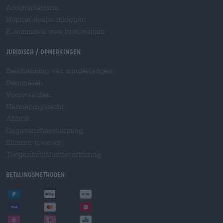
Accijnsplatform
Hopnet-dealer inloggen
E-commerce voor brouwerijen
Juridisch / Opmerkingen
Bescherming van minderjarigen
Deponeren
Voorwaarden
Herroepingsrecht
Afdruk
Gegevensbescherming
Klanten-reviews
Toegankelijkheidsverklaring
Betalingsmethoden