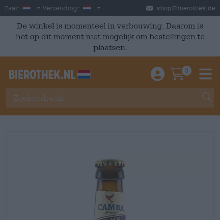
Skip to main content
Dutch
Nederland
Taal:
Verzending:
shop@bierothek.de
De winkel is momenteel in verbouwing. Daarom is
het op dit moment niet mogelijk om bestellingen te
plaatsen.
0
Einloggen / An
Warenkor
M