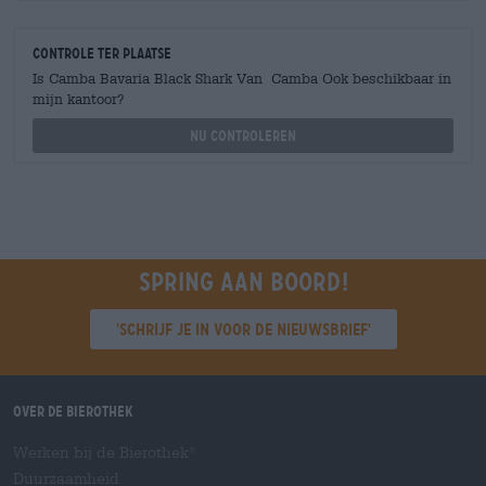
Controle ter plaatse
Is Camba Bavaria Black Shark Van Camba Ook beschikbaar in
mijn kantoor?
Nu controleren
Spring aan boord!
'Schrijf je in voor de nieuwsbrief'
Over de Bierothek
Werken bij de Bierothek
®
Duurzaamheid