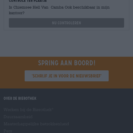
Controle ter plaatse
Is Chiemsee Hell Van Camba Ook beschikbaar in mijn
kantoor?
Nu controleren
Spring aan boord!
'Schrijf je in voor de nieuwsbrief'
Over de Bierothek
Werken bij de Bierothek
®
Duurzaamheid
Maatschappelijke betrokkenheid
Pers