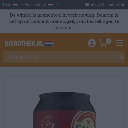
Skip to main content
Dutch
Nederland
Taal:
Verzending:
shop@bierothek.de
De winkel is momenteel in verbouwing. Daarom is
het op dit moment niet mogelijk om bestellingen te
plaatsen.
0
Einloggen / An
Warenkor
M