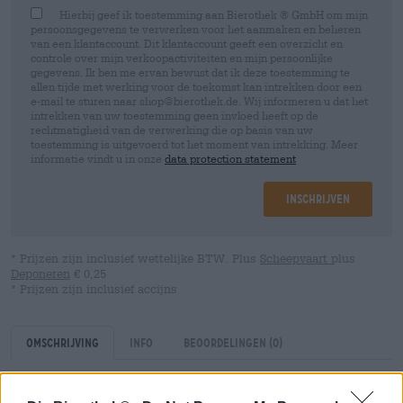
Hierbij geef ik toestemming aan Bierothek ® GmbH om mijn
persoonsgegevens te verwerken voor het aanmaken en beheren
van een klantaccount. Dit klantaccount geeft een overzicht en
controle over mijn verkoopactiviteiten en mijn persoonlijke
gegevens. Ik ben me ervan bewust dat ik deze toestemming te
allen tijde met werking voor de toekomst kan intrekken door een
e-mail te sturen naar shop@bierothek.de. Wij informeren u dat het
intrekken van uw toestemming geen invloed heeft op de
rechtmatigheid van de verwerking die op basis van uw
toestemming is uitgevoerd tot het moment van intrekking. Meer
informatie vindt u in onze
data protection statement
Inschrijven
* Prijzen zijn inclusief wettelijke BTW. Plus
Scheepvaart
plus
Deponeren
€ 0,25
* Prijzen zijn inclusief accijns
Omschrijving
Info
Beoordelingen
(0)