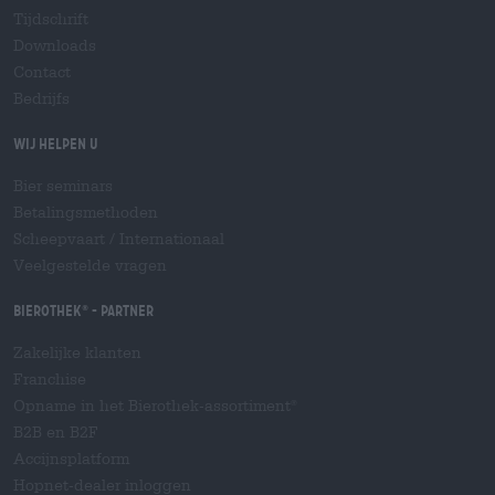
Tijdschrift
Downloads
Contact
Bedrijfs
Wij helpen u
Bier seminars
Betalingsmethoden
Scheepvaart
/
Internationaal
Veelgestelde vragen
Bierothek
- Partner
®
Zakelijke klanten
Franchise
Opname in het Bierothek-assortiment
®
B2B en B2F
Accijnsplatform
Hopnet-dealer inloggen