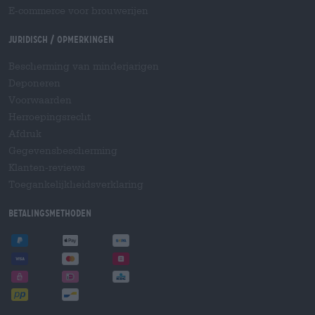
E-commerce voor brouwerijen
Juridisch / Opmerkingen
Bescherming van minderjarigen
Deponeren
Voorwaarden
Herroepingsrecht
Afdruk
Gegevensbescherming
Klanten-reviews
Toegankelijkheidsverklaring
Betalingsmethoden