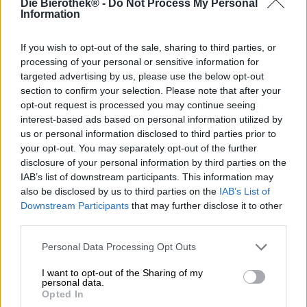
Die Bierothek® -
Do Not Process My Personal
Chiemsee Hell van Camba Bavaria is een verfrissend, licht
Information
pils dat indruk maakt met zijn fijn afgestemde balans van
diverse mouttonen en een volle, kruidige smaak. Het bier
is een aromatische ervaring, gekenmerkt door een
If you wish to opt-out of the sale, sharing to third parties, or
combinatie van Pilsner, München en karamelmout,
processing of your personal or sensitive information for
waardoor het tonen krijgt van geroosterd graan, toffee en
targeted advertising by us, please use the below opt-out
knapperige broodkorst. De hop voegt pittige citrus- en
section to confirm your selection. Please note that after your
druivensmaken toe en rondt het smaakprofiel af met een
opt-out request is processed you may continue seeing
subtiele bitterheid. Zoals veel van Camba’s brouwsels
interest-based ads based on personal information utilized by
heeft hun drinkbare Helles al talloze prijzen gewonnen in
us or personal information disclosed to third parties prior to
internationale competities en heeft het team een goede
your opt-out. You may separately opt-out of the further
naam gemaakt in de wereldwijde bierscene.
disclosure of your personal information by third parties on the
IAB’s list of downstream participants. This information may
Camba Bavaria, de brouwerij achter Chiemsee Hell, staat
also be disclosed by us to third parties on the
IAB’s List of
bekend om haar passie voor het brouwvak en combineert
Downstream Participants
that may further disclose it to other
traditioneel Beiers brouwen met een innovatieve
third parties.
benadering van bierdiversiteit. Naast haar inzet voor de
Beierse biercultuur zet de brouwerij zich in voor sociale
Personal Data Processing Opt Outs
doelen en ondersteunt ze met haar werk de lokale
economie en het leven rond de Chiemsee.
I want to opt-out of the Sharing of my
personal data.
De Chiemsee Hell is ideaal in combinatie met Beierse
Opted In
huisgemaakte gerechten. In het aspergeseizoen begeleidt