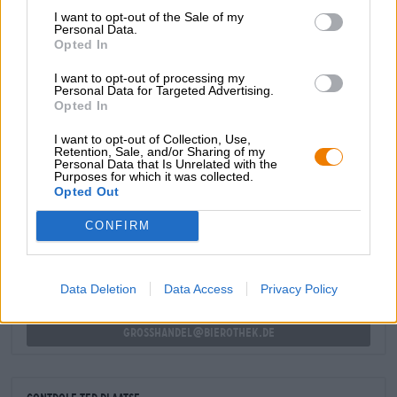
hij allerlei gerechten met de groene of witte
I want to opt-out of the Sale of my
stengelgroenten, in het voorjaar en de zomer smaakt het
Personal Data.
licht perfect bij snacks en obazdem en is hij ook geschikt
Opted In
als smaakvolle begeleider van zoete gerechten zoals een
I want to opt-out of processing my
traditionele apfelstrudel met vanillesuiker.
Personal Data for Targeted Advertising.
Opted In
I want to opt-out of Collection, Use,
Retention, Sale, and/or Sharing of my
Personal Data that Is Unrelated with the
Purposes for which it was collected.
GRATIS BIERCONSULT
Opted Out
Heb je vragen over dit bier? Wij zijn er voor u.
shop@bierothek.de
CONFIRM
handelaren of restauranthouders
Data Deletion
Data Access
Privacy Policy
Du willst größere Mengen günstiger einkaufen?
grosshandel@bierothek.de