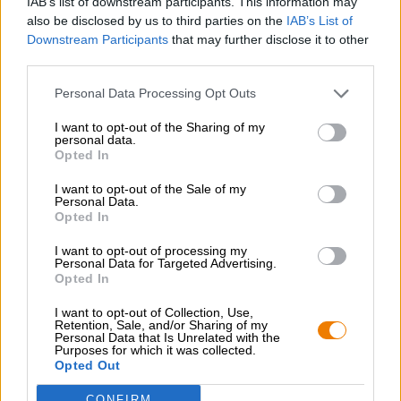
IAB’s list of downstream participants. This information may
troebele lichaam. In de geur en smaak komen verleidelijke
also be disclosed by us to third parties on the
IAB’s List of
tonen van gouden ananas, mango, passievrucht en
Downstream Participants
that may further disclose it to other
grapefruit naar voren en worden gecombineerd met
third parties.
kokosnoot, sterke hop en zachte mout tot een
onweerstaanbare compositie.
Personal Data Processing Opt Outs
Puur zomers en dankzij de isotone eigenschappen en het
I want to opt-out of the Sharing of my
slanke alcoholpercentage van 0,4% de ideale metgezel
personal data.
voor warme dagen.
Opted In
I want to opt-out of the Sale of my
Voedingsinformatie:
Personal Data.
Opted In
Voedingswaarden per 100ml
I want to opt-out of processing my
Energie (kJ/kcal) 112/27
Personal Data for Targeted Advertising.
Opted In
Vet (g) 0
I want to opt-out of Collection, Use,
Retention, Sale, and/or Sharing of my
ermee verzadigd. vetten. (g)0
Personal Data that Is Unrelated with the
Purposes for which it was collected.
Koolhydraten (g) 5.6
Opted Out
waarvan suiker (g) 3.5
CONFIRM