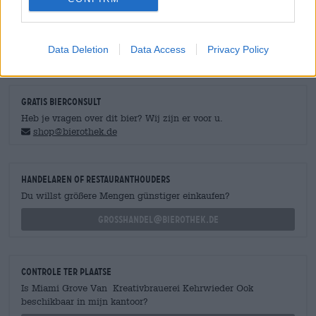
Eiwit (g) 0,5
Zout (g) 0,005
Data Deletion
Data Access
Privacy Policy
GRATIS BIERCONSULT
Heb je vragen over dit bier? Wij zijn er voor u.
shop@bierothek.de
handelaren of restauranthouders
Du willst größere Mengen günstiger einkaufen?
grosshandel@bierothek.de
Controle ter plaatse
Is Miami Grove Van Kreativbrauerei Kehrwieder Ook
beschikbaar in mijn kantoor?