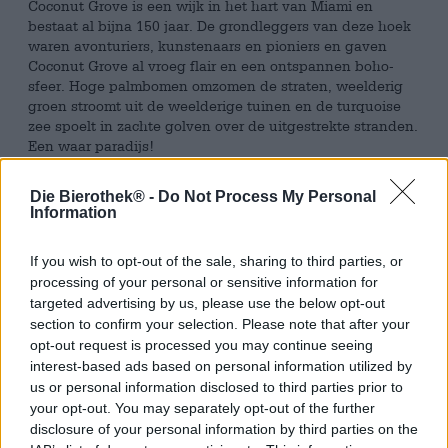
Coconut Grove is een wijk in het hart van Miami en
bestaat al bijna 150 jaar. De grondleggers van deze hoek
waren avonturiers, kunstenaars en pioniers en gaven
Coconut Grove al vroeg flair en een ontspannen boho-
sfeer. Hoge palmbomen omzomen de straten, weelderig
groen stroomt uit de weelderige tuinen en de turquoise
zee spoelt in zachte golven over de uitgestrekte stranden.
Een waar paradijs!
Zo voelden ook de oprichters van de Kehrwieder Creative
Die Bierothek® -
Do Not Process My Personal
Brewery zich, die deze magische plek een tijdje hun thuis
Information
mochten noemen. Daar lieten ze zich inspireren door de
internationale keuken en Amerikaanse ambachtelijke
If you wish to opt-out of the sale, sharing to third parties, or
brouwerijen en vlogen ze met een schat aan ideeën in
hun bagage terug naar Hamburg.
processing of your personal or sensitive information for
targeted advertising by us, please use the below opt-out
Coconut Grove is een eerbetoon aan de fantastische tijd
section to confirm your selection. Please note that after your
in Miami: de alcoholvrije pale ale geeft perfect de
opt-out request is processed you may continue seeing
ontspannen, schilferige sfeer weer en zal je hoofd doen
interest-based ads based on personal information utilized by
draaien met sappige tonen van tropisch fruit, exotische
us or personal information disclosed to third parties prior to
kokosnoot en roze grapefruit. In het glas presenteert het
your opt-out. You may separately opt-out of the further
bier zich in een helder zonnig geel, een kleine kroon van
disclosure of your personal information by third parties on the
wit schuim met dichte poriën troont op het natuurlijk