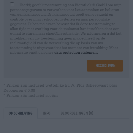
Hierbij geef ik toestemming aan Bierothek ® GmbH om mijn
persoonsgegevens te verwerken voor het aanmaken en beheren
van een klantaccount. Dit klantaccount geeft een overzicht en
controle over mijn verkoopactiviteiten en mijn persoonlijke
gegevens. Ik ben me ervan bewust dat ik deze toestemming te
allen tijde met werking voor de toekomst kan intrekken door een
e-mail te sturen naar shop@bierothek.de. Wij informeren u dat het
intrekken van uw toestemming geen invloed heeft op de
rechtmatigheid van de verwerking die op basis van uw
toestemming is uitgevoerd tot het moment van intrekking. Meer
informatie vindt u in onze
data protection statement
Inschrijven
* Prijzen zijn inclusief wettelijke BTW. Plus
Scheepvaart
plus
Deponeren
€ 0,08
* Prijzen zijn inclusief accijns
Omschrijving
Info
Beoordelingen
(0)