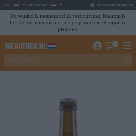
Skip to main content
Dutch
Nederland
Taal:
Verzending:
shop@bierothek.de
De winkel is momenteel in verbouwing. Daarom is
het op dit moment niet mogelijk om bestellingen te
plaatsen.
0
Einloggen / An
Warenkor
M