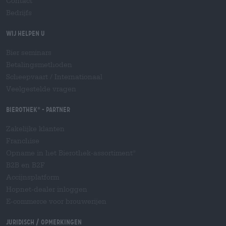
Contact
Bedrijfs
Wij helpen u
Bier seminars
Betalingsmethoden
Scheepvaart
/
Internationaal
Veelgestelde vragen
Bierothek
- Partner
®
Zakelijke klanten
Franchise
Opname in het Bierothek-assortiment
®
B2B en B2F
Accijnsplatform
Hopnet-dealer inloggen
E-commerce voor brouwerijen
Juridisch / Opmerkingen