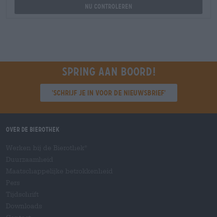
Nu controleren
Spring aan boord!
'Schrijf je in voor de nieuwsbrief'
Over de Bierothek
Werken bij de Bierothek
®
Duurzaamheid
Maatschappelijke betrokkenheid
Pers
Tijdschrift
Downloads