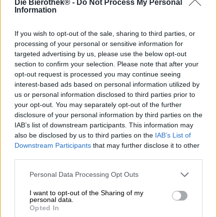
Die Bierothek® -
Do Not Process My Personal
In het kader van en samen met BrauBeviale, een grote
Information
drankenbeurs, organiseert brouwerij Maisel & Friends
jaarlijks een wedstrijd voor hobbybrouwers. De brouwerij
uit Neurenberg roept enthousiaste amateurs op om hun
If you wish to opt-out of the sale, sharing to third parties, or
ideeën over een bepaald onderwerp in te dienen en geeft
processing of your personal or sensitive information for
de gelukkige winnaar de kans om zijn/haar bier te testen
targeted advertising by us, please use the below opt-out
op een groot brouwsysteem. In 2024 was het motto
section to confirm your selection. Please note that after your
‘Tarwe IPA’ en er waren bijna 150 inzendingen,
opt-out request is processed you may continue seeing
waaronder talloze creatieve, fantasierijke en heerlijke
interest-based ads based on personal information utilized by
ontwerpen. Als winnaar werd Pascal Wolke gekozen: de
us or personal information disclosed to third parties prior to
thuisbrouwer zette het label Cloudworks op en voorziet
your opt-out. You may separately opt-out of the further
vrienden en familie van heerlijke, handgemaakte bieren.
disclosure of your personal information by third parties on the
IAB’s list of downstream participants. This information may
Eind september kon hij in de heilige zalen van brouwerij
also be disclosed by us to third parties on the
IAB’s List of
Maisel & Friends zijn kunsten demonstreren: samen met
Downstream Participants
that may further disclose it to other
het lokale team van meesterbrouwers brouwde hij zijn
third parties.
recept op grote schaal. Het brouwsel heet WHEEEPA (een
woordspeling uit de twee stijlen Wheatbeer en India Pale
Personal Data Processing Opt Outs
Ale) en is een vakkundige symbiose van traditionele
tarwe en moderne IPA.
I want to opt-out of the Sharing of my
personal data.
WIEPPA! Is een zijdezachte specialiteit met een romige
Opted In
textuur en een vol smaakprofiel bestaande uit explosieve