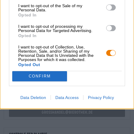
ananas-, banaan-, perzik-, citrus-, meloen- en
I want to opt-out of the Sale of my
mangotonen. De typische fruitigheid en sappige zoetheid
Personal Data.
van het witbier worden prachtig geaccentueerd door de
Opted In
onmisbare frisse bitterheid van de IPA. Een biertje waar
I want to opt-out of processing my
je geen genoeg van kunt krijgen!
Personal Data for Targeted Advertising.
Opted In
I want to opt-out of Collection, Use,
Retention, Sale, and/or Sharing of my
Personal Data that Is Unrelated with the
Purposes for which it was collected.
GRATIS BIERCONSULT
Opted Out
Heb je vragen over dit bier? Wij zijn er voor u.
shop@bierothek.de
CONFIRM
handelaren of restauranthouders
Data Deletion
Data Access
Privacy Policy
Du willst größere Mengen günstiger einkaufen?
grosshandel@bierothek.de