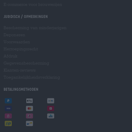
E-commerce voor brouwerijen
Juridisch / Opmerkingen
Bescherming van minderjarigen
Deponeren
Voorwaarden
Herroepingsrecht
Afdruk
Gegevensbescherming
Klanten-reviews
Toegankelijkheidsverklaring
Betalingsmethoden