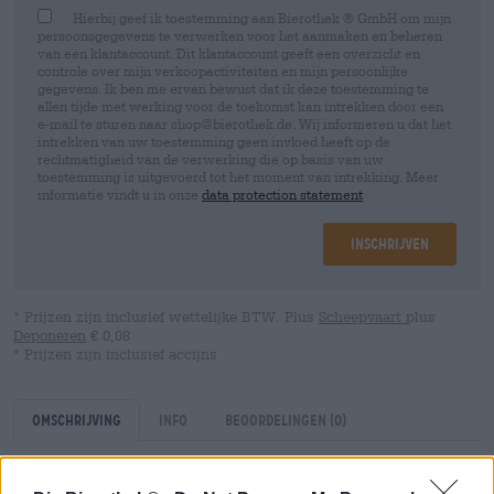
Hierbij geef ik toestemming aan Bierothek ® GmbH om mijn
persoonsgegevens te verwerken voor het aanmaken en beheren
van een klantaccount. Dit klantaccount geeft een overzicht en
controle over mijn verkoopactiviteiten en mijn persoonlijke
gegevens. Ik ben me ervan bewust dat ik deze toestemming te
allen tijde met werking voor de toekomst kan intrekken door een
e-mail te sturen naar shop@bierothek.de. Wij informeren u dat het
intrekken van uw toestemming geen invloed heeft op de
rechtmatigheid van de verwerking die op basis van uw
toestemming is uitgevoerd tot het moment van intrekking. Meer
informatie vindt u in onze
data protection statement
Inschrijven
* Prijzen zijn inclusief wettelijke BTW. Plus
Scheepvaart
plus
Deponeren
€ 0,08
* Prijzen zijn inclusief accijns
Omschrijving
Info
Beoordelingen
(0)