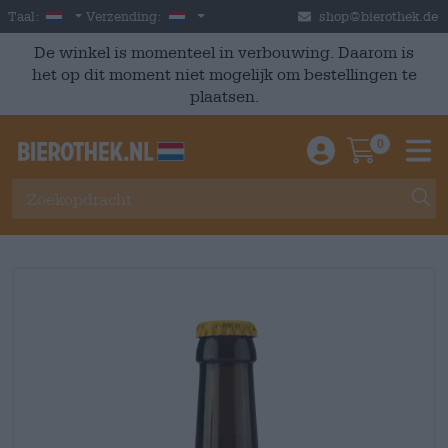
Skip to main content
Dutch
Nederland
Taal:
Verzending:
shop@bierothek.de
De winkel is momenteel in verbouwing. Daarom is
het op dit moment niet mogelijk om bestellingen te
plaatsen.
0
Einloggen / An
Warenkor
M