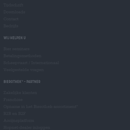
Tijdschrift
Downloads
Contact
Bedrijfs
Wij helpen u
Bier seminars
Betalingsmethoden
Scheepvaart
/
Internationaal
Veelgestelde vragen
Bierothek
- Partner
®
Zakelijke klanten
Franchise
Opname in het Bierothek-assortiment
®
B2B en B2F
Accijnsplatform
Hopnet-dealer inloggen