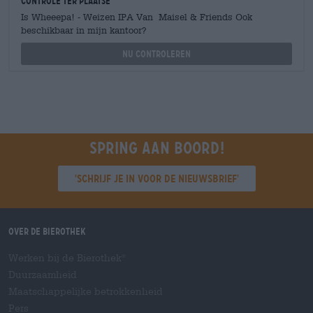
Controle ter plaatse
Is Wheeepa! - Weizen IPA Van Maisel & Friends Ook
beschikbaar in mijn kantoor?
Nu controleren
Spring aan boord!
'Schrijf je in voor de nieuwsbrief'
Over de Bierothek
Werken bij de Bierothek
®
Duurzaamheid
Maatschappelijke betrokkenheid
Pers