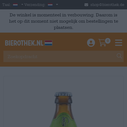
Skip to main content
Dutch
Nederland
Taal:
Verzending:
shop@bierothek.de
De winkel is momenteel in verbouwing. Daarom is
het op dit moment niet mogelijk om bestellingen te
plaatsen.
0
Einloggen / An
Warenkor
M