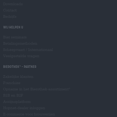
Downloads
Contact
Bedrijfs
Wij helpen u
Bier seminars
Betalingsmethoden
Scheepvaart
/
Internationaal
Veelgestelde vragen
Bierothek
- Partner
®
Zakelijke klanten
Franchise
Opname in het Bierothek-assortiment
®
B2B en B2F
Accijnsplatform
Hopnet-dealer inloggen
E-commerce voor brouwerijen