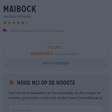
maibock
Brauerei Rittmayer
(3)
Artikel momenteel niet beschikbaar
€ 3,29
MEHRWEG
0,50 L Fles € 5,90 / L
Niet op voorraad
Houd mij op de hoogte
Vul hier je e-mailadres in om eenmalig op de hoogte te
worden gehouden zodra het artikel weer beschikbaar is.
Your Email