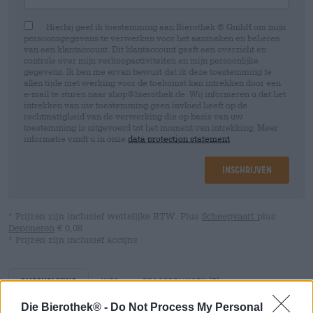
Hierbij geef ik toestemming aan Bierothek ® GmbH om mijn
persoonsgegevens te verwerken voor het aanmaken en beheren
van een klantaccount. Dit klantaccount geeft een overzicht en
controle over mijn verkoopactiviteiten en mijn persoonlijke
gegevens. Ik ben me ervan bewust dat ik deze toestemming te
allen tijde met werking voor de toekomst kan intrekken door een
e-mail te sturen naar shop@bierothek.de. Wij informeren u dat het
intrekken van uw toestemming geen invloed heeft op de
rechtmatigheid van de verwerking die op basis van uw
toestemming is uitgevoerd tot het moment van intrekking. Meer
informatie vindt u in onze
data protection statement
Inschrijven
* Prijzen zijn inclusief wettelijke BTW. Plus
Scheepvaart
plus
Deponeren
€ 0,08
* Prijzen zijn inclusief accijns
Omschrijving
Info
Beoordelingen
(3)
Die Bierothek® -
Do Not Process My Personal