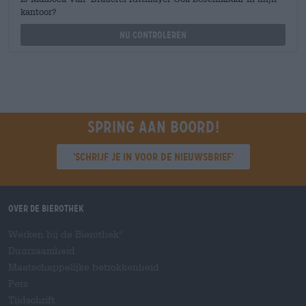
kantoor?
Nu controleren
Spring aan boord!
'Schrijf je in voor de nieuwsbrief'
Over de Bierothek
Werken bij de Bierothek
®
Duurzaamheid
Maatschappelijke betrokkenheid
Pers
Tijdschrift