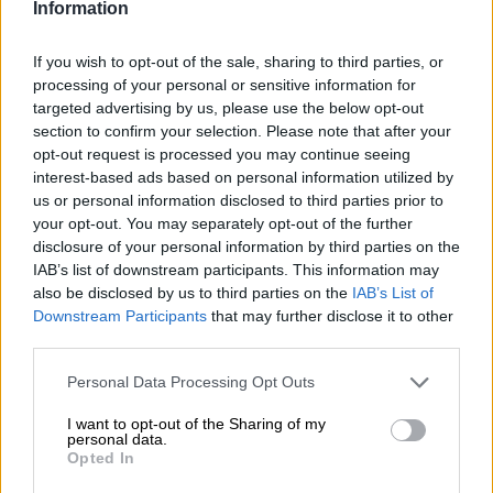
Information
In mei is alles nieuw. En het levert ons trouwens ook een
aantal seizoensspecialiteiten op. Mei is de tijd van de
If you wish to opt-out of the sale, sharing to third parties, or
Maibocks en al in januari wordt er door veel fans van het
processing of your personal or sensitive information for
lentesterke bier reikhalzend naar uitgekeken.
targeted advertising by us, please use the below opt-out
section to confirm your selection. Please note that after your
Maibock is een licht bockbier met een stevig
opt-out request is processed you may continue seeing
alcoholgehalte en een moutig karakter. De lenteachtige
interest-based ads based on personal information utilized by
Bock kenmerkt zich vaak door zijn zachte zoetheid en de
us or personal information disclosed to third parties prior to
verscheidenheid aan moutige smaaknuances. De Maibock
your opt-out. You may separately opt-out of the further
van Rittmayer is daarop geen uitzondering. Het heldere
disclosure of your personal information by third parties on the
bier presenteert zich in een warme amberkleur in het glas
IAB’s list of downstream participants. This information may
en glinstert prachtig koper als het licht erop valt. De kroon
also be disclosed by us to third parties on the
IAB’s List of
van wit, donzig schuim is vluchtig van aard en laat snel
Downstream Participants
that may further disclose it to other
ruimte voor de verleidelijke geur. Een reukboeket van
karamelmout, kruidige honing, geroosterde granen en
third parties.
een vleugje vanille ontmoet vers gemaaid gras, rijp
steenfruit en hints van citroenschil in de neus. De initiële
Personal Data Processing Opt Outs
smaak onthult een krachtige body met complexe aroma’s
I want to opt-out of the Sharing of my
en fluweelzachte zoetheid. Grote mouttonen openen het
personal data.
spektakel en strelen het gehemelte met aroma’s van
Opted In
honing, vanille, gedroogde abrikozen en bloemige
fruitigheid. De hop voegt frisse tonen van citroenschil en