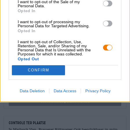
I want to opt-out of the Sale of my
gras toe aan de verscheidenheid aan mouten. De hop
Personal Data.
Opted In
zorgt bovendien voor een fijne bitterheid die de krachtige
zoetheid van het bockbier vakkundig in evenwicht
I want to opt-out of processing my
brengt. De afdronk is kruidig en smaakt naar grasachtige
Personal Data for Targeted Advertising.
hop.
Opted In
I want to opt-out of Collection, Use,
Retention, Sale, and/or Sharing of my
Personal Data that Is Unrelated with the
GRATIS BIERCONSULT
Purposes for which it was collected.
Opted Out
Heb je vragen over dit bier? Wij zijn er voor u.
shop@bierothek.de
CONFIRM
handelaren of restauranthouders
Data Deletion
Data Access
Privacy Policy
Du willst größere Mengen günstiger einkaufen?
grosshandel@bierothek.de
Controle ter plaatse
Is Maibock Van Brauerei Rittmayer Ook beschikbaar in mijn