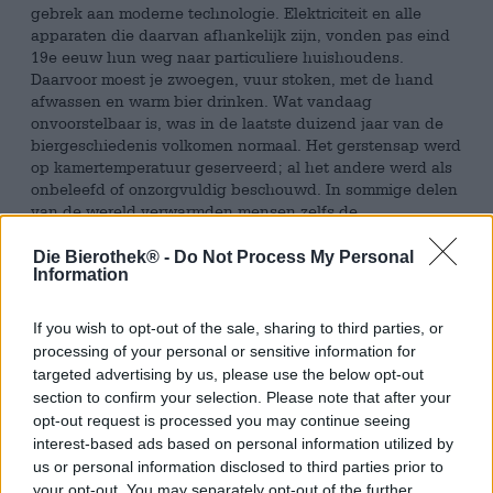
gebrek aan moderne technologie. Elektriciteit en alle
apparaten die daarvan afhankelijk zijn, vonden pas eind
19e eeuw hun weg naar particuliere huishoudens.
Daarvoor moest je zwoegen, vuur stoken, met de hand
afwassen en warm bier drinken. Wat vandaag
onvoorstelbaar is, was in de laatste duizend jaar van de
biergeschiedenis volkomen normaal. Het gerstensap werd
op kamertemperatuur geserveerd; al het andere werd als
onbeleefd of onzorgvuldig beschouwd. In sommige delen
van de wereld verwarmden mensen zelfs de
brouwstukken om zichzelf op te warmen tijdens een
lange dienst op de stoel van de bus.
Die Bierothek® -
Do Not Process My Personal
Information
Als je in onze tijd een biertje drinkt, heeft het brouwsel
doorgaans een temperatuur tussen de 5°C en 8°C. Wij
If you wish to opt-out of the sale, sharing to third parties, or
houden ervan als het ijskoude brouwsel condensdruppels
processing of your personal or sensitive information for
op het glas tovert en de eerste slok echt verfrissend is.
targeted advertising by us, please use the below opt-out
section to confirm your selection. Please note that after your
Om ervoor te zorgen dat het bier in het blik of glas
opt-out request is processed you may continue seeing
gedurende de gehele drinkervaring koud blijft en je hand
niet bevriest, heeft brouwerij Stone Brewing een praktisch
interest-based ads based on personal information utilized by
gadget bedacht: de Beer Sleeve is een handige hoes die
us or personal information disclosed to third parties prior to
je koel houdt dankzij isolatiemateriaal. De warmte van je
your opt-out. You may separately opt-out of the further