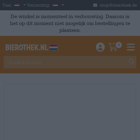
Skip to main content
Dutch
Nederland
Taal:
Verzending:
shop@bierothek.de
De winkel is momenteel in verbouwing. Daarom is
het op dit moment niet mogelijk om bestellingen te
plaatsen.
0
Einloggen / An
Warenkor
M