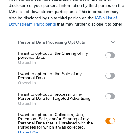
hand wordt niet overgedragen op het blikje en de hoes
disclosure of your personal information by third parties on the
fungeert als een barrière tussen je huid en de ijskoude
IAB’s list of downstream participants. This information may
drank. Win-win!
also be disclosed by us to third parties on the
IAB’s List of
Downstream Participants
that may further disclose it to other
third parties.
Personal Data Processing Opt Outs
GRATIS BIERCONSULT
I want to opt-out of the Sharing of my
personal data.
Heb je vragen over dit bier? Wij zijn er voor u.
Opted In
shop@bierothek.de
I want to opt-out of the Sale of my
Personal Data.
Opted In
handelaren of restauranthouders
Du willst größere Mengen günstiger einkaufen?
I want to opt-out of processing my
Personal Data for Targeted Advertising.
grosshandel@bierothek.de
Opted In
I want to opt-out of Collection, Use,
Retention, Sale, and/or Sharing of my
Personal Data that Is Unrelated with the
Controle ter plaatse
Purposes for which it was collected.
Is Beer Sleeve Van Stone Brewing USA Ook beschikbaar in
Opted Out