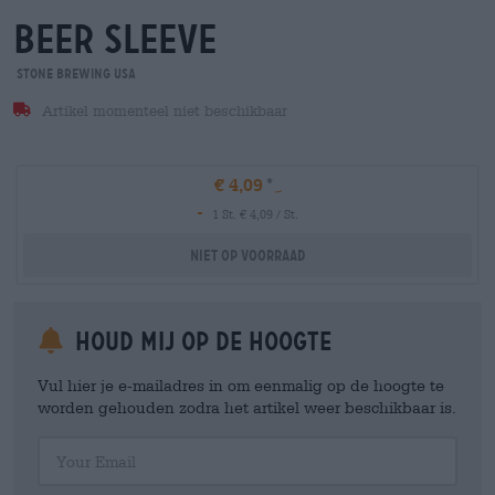
beer sleeve
Stone Brewing USA
Artikel momenteel niet beschikbaar
€ 4,09
-
1 St. € 4,09 / St.
Niet op voorraad
Houd mij op de hoogte
Vul hier je e-mailadres in om eenmalig op de hoogte te
worden gehouden zodra het artikel weer beschikbaar is.
Your Email