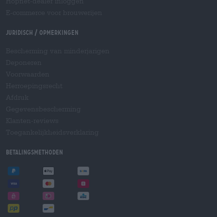
Hopnet-dealer inloggen
E-commerce voor brouwerijen
Juridisch / Opmerkingen
Bescherming van minderjarigen
Deponeren
Voorwaarden
Herroepingsrecht
Afdruk
Gegevensbescherming
Klanten-reviews
Toegankelijkheidsverklaring
Betalingsmethoden