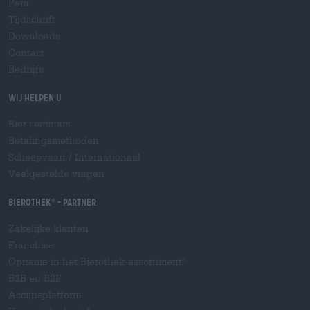
Pers
Tijdschrift
Downloads
Contact
Bedrijfs
Wij helpen u
Bier seminars
Betalingsmethoden
Scheepvaart
/
Internationaal
Veelgestelde vragen
Bierothek
- Partner
®
Zakelijke klanten
Franchise
Opname in het Bierothek-assortiment
®
B2B en B2F
Accijnsplatform