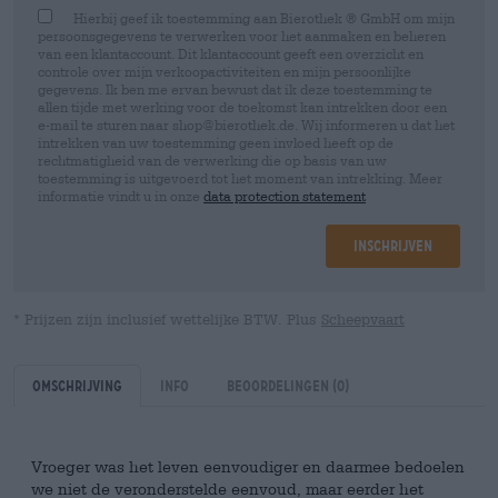
Hierbij geef ik toestemming aan Bierothek ® GmbH om mijn
persoonsgegevens te verwerken voor het aanmaken en beheren
van een klantaccount. Dit klantaccount geeft een overzicht en
controle over mijn verkoopactiviteiten en mijn persoonlijke
gegevens. Ik ben me ervan bewust dat ik deze toestemming te
allen tijde met werking voor de toekomst kan intrekken door een
e-mail te sturen naar shop@bierothek.de. Wij informeren u dat het
intrekken van uw toestemming geen invloed heeft op de
rechtmatigheid van de verwerking die op basis van uw
toestemming is uitgevoerd tot het moment van intrekking. Meer
informatie vindt u in onze
data protection statement
Inschrijven
* Prijzen zijn inclusief wettelijke BTW. Plus
Scheepvaart
Omschrijving
Info
Beoordelingen
(0)
Vroeger was het leven eenvoudiger en daarmee bedoelen
we niet de veronderstelde eenvoud, maar eerder het