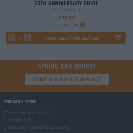
25th Anniversary Shirt
Stone Brewing USA
€ 10,29
-
1 St. - € 10,29 / St.
Toevoegen aan winkelwagen
decrease quantity
increase quantity
Spring aan boord!
'Schrijf je in voor de nieuwsbrief'
Over de Bierothek
Werken bij de Bierothek
®
Duurzaamheid
Maatschappelijke betrokkenheid