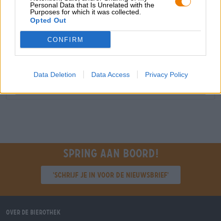
Personal Data that Is Unrelated with the
Purposes for which it was collected.
grosshandel@bierothek.de
Opted Out
CONFIRM
Controle ter plaatse
Is 25th Anniversary Shirt Van Stone Brewing USA Ook
beschikbaar in mijn kantoor?
Data Deletion
Data Access
Privacy Policy
Nu controleren
Spring aan boord!
'Schrijf je in voor de nieuwsbrief'
Over de Bierothek