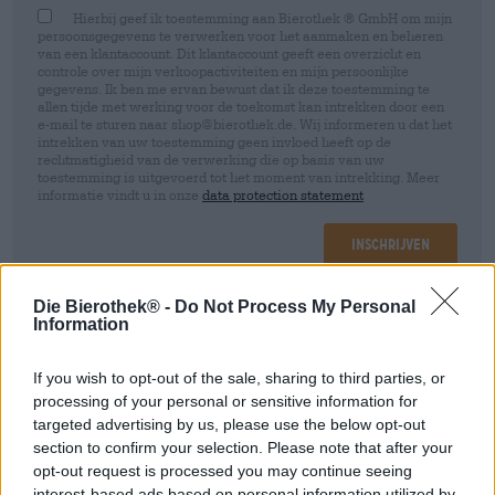
Hierbij geef ik toestemming aan Bierothek ® GmbH om mijn
persoonsgegevens te verwerken voor het aanmaken en beheren
van een klantaccount. Dit klantaccount geeft een overzicht en
controle over mijn verkoopactiviteiten en mijn persoonlijke
gegevens. Ik ben me ervan bewust dat ik deze toestemming te
allen tijde met werking voor de toekomst kan intrekken door een
e-mail te sturen naar shop@bierothek.de. Wij informeren u dat het
intrekken van uw toestemming geen invloed heeft op de
rechtmatigheid van de verwerking die op basis van uw
toestemming is uitgevoerd tot het moment van intrekking. Meer
informatie vindt u in onze
data protection statement
Inschrijven
Die Bierothek® -
Do Not Process My Personal
* Prijzen zijn inclusief wettelijke BTW. Plus
Scheepvaart
Information
If you wish to opt-out of the sale, sharing to third parties, or
Info
Beoordelingen
(0)
processing of your personal or sensitive information for
targeted advertising by us, please use the below opt-out
Tevreden
section to confirm your selection. Please note that after your
1 Stück
opt-out request is processed you may continue seeing
interest-based ads based on personal information utilized by