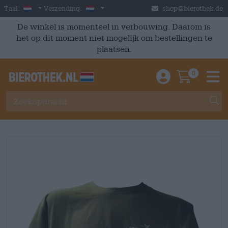
Skip to main content
Dutch
Nederland
Taal:
Verzending:
shop@bierothek.de
De winkel is momenteel in verbouwing. Daarom is
het op dit moment niet mogelijk om bestellingen te
plaatsen.
0
Einloggen / An
Warenkor
M