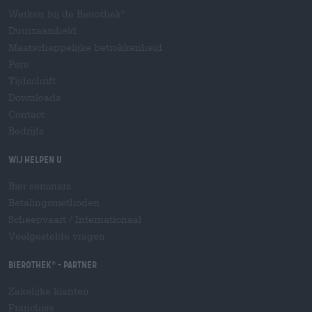
Werken bij de Bierothek
®
Duurzaamheid
Maatschappelijke betrokkenheid
Pers
Tijdschrift
Downloads
Contact
Bedrijfs
Wij helpen u
Bier seminars
Betalingsmethoden
Scheepvaart
/
Internationaal
Veelgestelde vragen
Bierothek
- Partner
®
Zakelijke klanten
Franchise