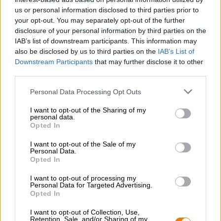
us or personal information disclosed to third parties prior to
Brauerei
Stone Brewing USA
your opt-out. You may separately opt-out of the further
disclosure of your personal information by third parties on the
Bierothek® ID
IAB’s list of downstream participants. This information may
BIE_CF_10202103
also be disclosed by us to third parties on the
IAB’s List of
LMIV
Downstream Participants
that may further disclose it to other
Verantwoordelijke exploitant van levensmiddelenbedrijven
third parties.
(EU)
Stone Brewing, 1999 Citracado Parkway, CA 92029
Personal Data Processing Opt Outs
Escondido Vereinigte Staaten von Amerika(US)
Bierregion
I want to opt-out of the Sharing of my
USA & Kanada
personal data.
Opted In
I want to opt-out of the Sale of my
Personal Data.
GRATIS BIERCONSULT
Opted In
Heb je vragen over dit bier? Wij zijn er voor u.
shop@bierothek.de
I want to opt-out of processing my
Personal Data for Targeted Advertising.
Opted In
handelaren of restauranthouders
I want to opt-out of Collection, Use,
Du willst größere Mengen günstiger einkaufen?
Retention, Sale, and/or Sharing of my