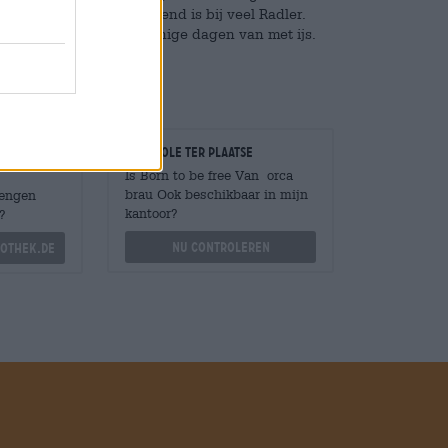
kerige zoetheid die bekend is bij veel Radler.
 en genieten er op zonnige dagen van met ijs.
Controle ter plaatse
Is Born to be free Van orca
brau Ook beschikbaar in mijn
Mengen
kantoor?
?
Nu controleren
othek.de