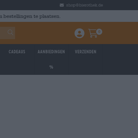
shop@bierothek.de
 bestellingen te plaatsen.
0
Einloggen / Anmelden
Warenkorb
Cadeaus
Aanbiedingen
Verzenden
%