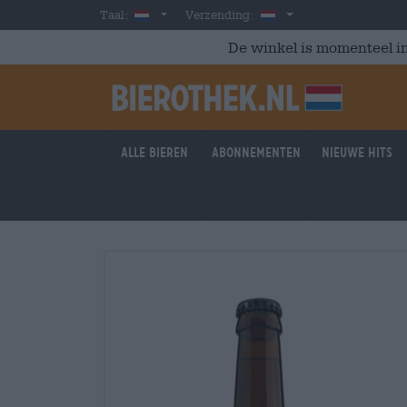
Skip to main content
Dutch
Nederland
Taal:
Verzending:
De winkel is momenteel in
Alle bieren
Abonnementen
Nieuwe hits