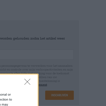
e worden gehouden zodra het artikel weer
jn persoonsgegevens te verwerken voor het aanmaken
icht en controle over mijn verkoopactiviteiten en mijn
emming te allen tijde met werking voor de toekomst
 Wij informeren u dat het intrekken van uw
rwerking die op basis van uw toestemming is
 u in onze
data protection statement
sonal or
Inschrijven
ection to
ou may