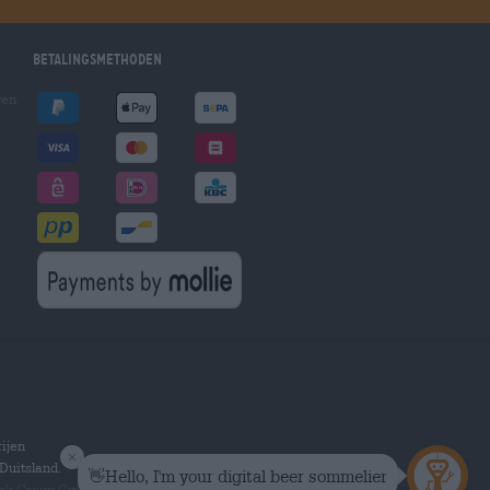
Betalingsmethoden
gen
ijen
Duitsland.
hek Group GmbH.
Alle rechten voorbehouden.