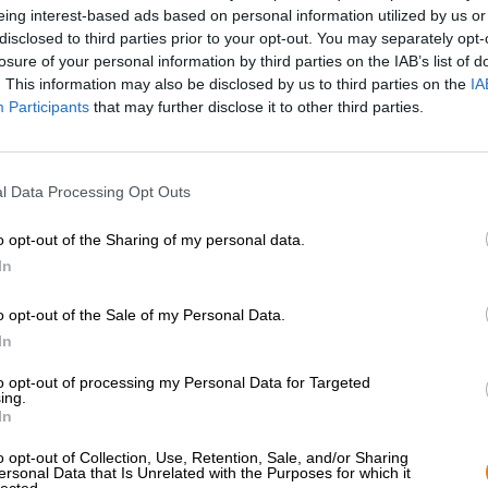
eing interest-based ads based on personal information utilized by us or
* Prijzen zijn inclusief wettelijke BTW. Plus
Scheepvaart
plus
disclosed to third parties prior to your opt-out. You may separately opt-
* Prijzen zijn inclusief accijns
losure of your personal information by third parties on the IAB’s list of
. This information may also be disclosed by us to third parties on the
IA
Omschrijving
Info
Beoordelingen
(0)
Participants
that may further disclose it to other third parties.
Om als brouwerij succesvol te zijn, is het belangrijk om
l Data Processing Opt Outs
Brouwers moeten weten wat er momenteel gebeurt in de
wereld naar verlangen. Natuurlijk hebben de meeste bro
o opt-out of the Sharing of my personal data.
volledig ontsnappen aan de dictaten van trends. Tenmins
In
blijven.
Met de nieuwste creatie Born To Be Free laat Orca Brau
o opt-out of the Sale of my Personal Data.
eigen signatuur en een trendy brouwsel kan worden be
In
vom Endt en zijn team gezwicht voor de druk van bierli
assortiment toegevoegd. Om trouw te blijven aan zichze
to opt-out of processing my Personal Data for Targeted
ing.
nonsense bier zonder revoluties, maar ontwikkelden ze 
In
pale ale met minder dan 0,5% alcohol. Het brouwsel w
en werd na afloop gemengd met een pittige limonade.
o opt-out of Collection, Use, Retention, Sale, and/or Sharing
ersonal Data that Is Unrelated with the Purposes for which it
De alcoholvrije Radler uit de samenwerking maakt indruk