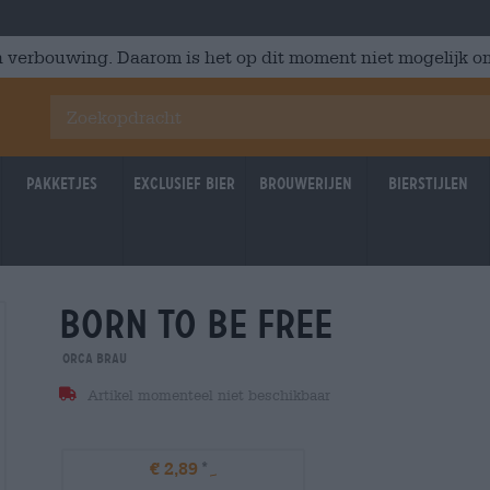
 verbouwing. Daarom is het op dit moment niet mogelijk om
Pakketjes
Exclusief Bier
Brouwerijen
Bierstijlen
born to be free
orca brau
Artikel momenteel niet beschikbaar
€ 2,89