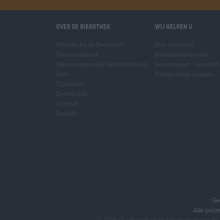
Over de Bierothek
Wij helpen u
Werken bij de Bierothek
Bier seminars
®
Duurzaamheid
Betalingsmethoden
Maatschappelijke betrokkenheid
Scheepvaart
/
Internat
Pers
Veelgestelde vragen
Tijdschrift
Downloads
Contact
Bedrijfs
Gel
*
Alle prij
© 2026 Die Bierothek
is een product van de