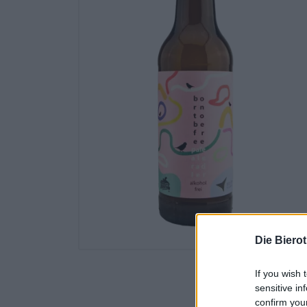
Die Biero
If you wish 
sensitive in
confirm you