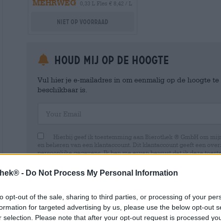
MEHRWEG
0,33 L Fles € 8,42 / L
Niet op voorraad
Houd mij op de hoogte
Vul hier je e-mailadres in om eenmalig op de hoogte t
beschikbaar is.
Your Email
Hierbij geef ik toestemming aan Bierothek ® GmbH om mi
en beheren van een klantaccount. Dit klantaccount geeft een overz
persoonlijke gegevens. Ik ben me ervan bewust dat ik deze toest
kan intrekken door een e-mail te sturen naar shop@bierothek.de.
toestemming geen invloed heeft op de rechtmatigheid van de ve
thek® -
Do Not Process My Personal Information
uitgevoerd tot het moment van intrekking. Meer informatie vindt
to opt-out of the sale, sharing to third parties, or processing of your per
formation for targeted advertising by us, please use the below opt-out s
r selection. Please note that after your opt-out request is processed y