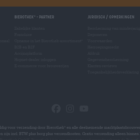
Bierothek
- Partner
Juridisch / Opmerkingen
®
Zakelijke klanten
Bescherming van minderjari
Franchise
Deponeren
ionaal
Opname in het Bierothek-assortiment
Voorwaarden
®
B2B en B2F
Herroepingsrecht
Accijnsplatform
Afdruk
Hopnet-dealer inloggen
Gegevensbescherming
E-commerce voor brouwerijen
Klanten-reviews
Toegankelijkheidsverklaring
dig voor verzending door Bierothek
en alle deelnemende marktplaatsbrouwer
®
zen zijn incl. BTW plus borg plus verzendkosten. Gratis verzending alleen binnen 
 Bierothek GmbH. Bierothek
is een geregistreerd woordmerk van de Bierot
®
®