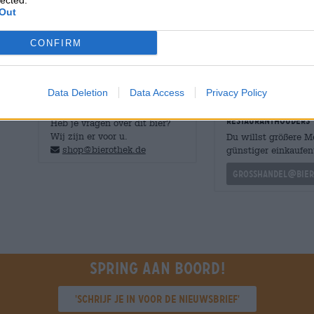
lected.
frisheid en hoppige zuurheid en doet het zonder de plak
Out
De brouwers noemen hun werk liefkozend ‘bierlimonade’
CONFIRM
Data Deletion
Data Access
Privacy Policy
GRATIS BIERCONSULT
handelaren of
restauranthouders
Heb je vragen over dit bier?
Wij zijn er voor u.
Du willst größere 
shop@bierothek.de
günstiger einkaufen
grosshandel@bier
Spring aan boord!
'Schrijf je in voor de nieuwsbrief'