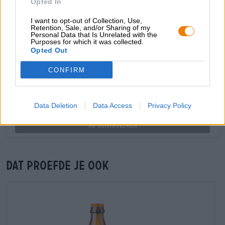
Opted In
I want to opt-out of Collection, Use,
handelaren of restauranthouders
Retention, Sale, and/or Sharing of my
Du willst größere Mengen günstiger einkaufen?
Personal Data that Is Unrelated with the
Purposes for which it was collected.
grosshandel@bierothek.de
Opted Out
CONFIRM
Controle ter plaatse
Is Stadtbrause Zitrone Van Wittorfer Brauerei Ook
Data Deletion
Data Access
Privacy Policy
beschikbaar in mijn kantoor?
Nu controleren
Dat proefde je ook