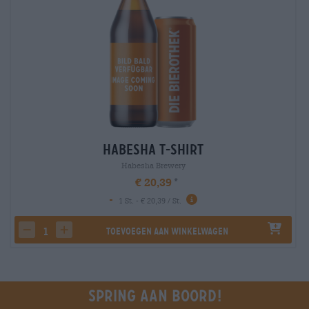
Habesha T-Shirt
Habesha Brewery
€ 20,39
-
1 St. - € 20,39 / St.
Toevoegen aan winkelwagen
decrease quantity
increase quantity
Spring aan boord!