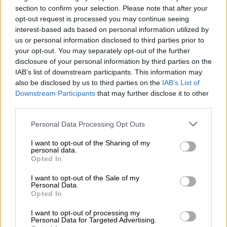
meer stijlen
section to confirm your selection. Please note that after your
opt-out request is processed you may continue seeing
Categorie bier
ingeblikt bier
interest-based ads based on personal information utilized by
,
non-alcoholische dranken
us or personal information disclosed to third parties prior to
Alcoholgehalte
your opt-out. You may separately opt-out of the further
0 % vol
disclosure of your personal information by third parties on the
Bittere eenheid
IAB’s list of downstream participants. This information may
0 IBU
also be disclosed by us to third parties on the
IAB’s List of
Origineel wort
Downstream Participants
that may further disclose it to other
0 ° Plato
third parties.
Ingrediënten
Personal Data Processing Opt Outs
Water, suiker, citroensap, kooldioxide, citroenolie, zuur
citroenzuur.
I want to opt-out of the Sharing of my
Accijns
personal data.
€ 0,11
Opted In
I want to opt-out of the Sale of my
Personal Data.
GRATIS BIERCONSULT
Opted In
Heb je vragen over dit bier? Wij zijn er voor u.
I want to opt-out of processing my
shop@bierothek.de
Personal Data for Targeted Advertising.