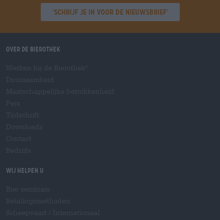
'Schrijf je in voor de nieuwsbrief'
Over de Bierothek
Werken bij de Bierothek
®
Duurzaamheid
Maatschappelijke betrokkenheid
Pers
Tijdschrift
Downloads
Contact
Bedrijfs
Wij helpen u
Bier seminars
Betalingsmethoden
Scheepvaart
/
Internationaal