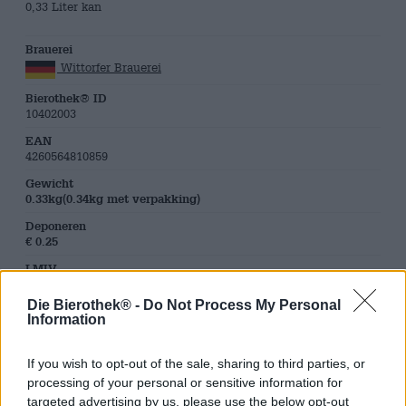
0,33 Liter kan
Brauerei
Wittorfer Brauerei
Bierothek® ID
10402003
EAN
4260564810859
Gewicht
0.33kg(0.34kg met verpakking)
Deponeren
€ 0.25
LMIV
Verantwoordelijke exploitant van levensmiddelenbedrijven
(EU)
Die Bierothek® -
Do Not Process My Personal
Wittorfer Brauerei GbR , Wrangelstraße 12, 24539
Information
Neumünster Deutschland(DE)
Bierregion
If you wish to opt-out of the sale, sharing to third parties, or
Deutschland
processing of your personal or sensitive information for
Bier stijl
targeted advertising by us, please use the below opt-out