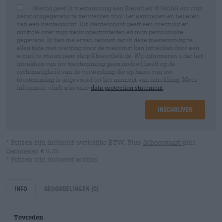
Hierbij geef ik toestemming aan Bierothek ® GmbH om mijn
persoonsgegevens te verwerken voor het aanmaken en beheren
van een klantaccount. Dit klantaccount geeft een overzicht en
controle over mijn verkoopactiviteiten en mijn persoonlijke
gegevens. Ik ben me ervan bewust dat ik deze toestemming te
allen tijde met werking voor de toekomst kan intrekken door een
e-mail te sturen naar shop@bierothek.de. Wij informeren u dat het
intrekken van uw toestemming geen invloed heeft op de
rechtmatigheid van de verwerking die op basis van uw
toestemming is uitgevoerd tot het moment van intrekking. Meer
informatie vindt u in onze
data protection statement
Inschrijven
* Prijzen zijn inclusief wettelijke BTW. Plus
Scheepvaart
plus
Deponeren
€ 0,25
* Prijzen zijn inclusief accijns
Info
Beoordelingen
(0)
Tevreden