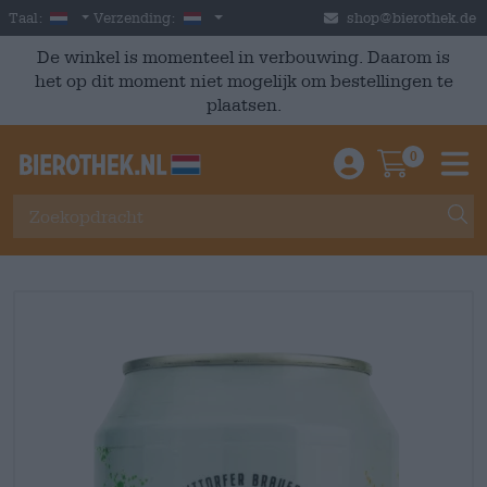
Skip to main content
Dutch
Nederland
Taal:
Verzending:
shop@bierothek.de
De winkel is momenteel in verbouwing. Daarom is
het op dit moment niet mogelijk om bestellingen te
plaatsen.
0
Einloggen / An
Warenkor
M