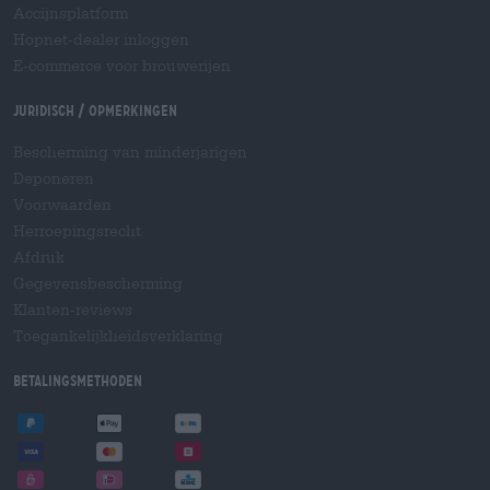
Accijnsplatform
Hopnet-dealer inloggen
E-commerce voor brouwerijen
Juridisch / Opmerkingen
Bescherming van minderjarigen
Deponeren
Voorwaarden
Herroepingsrecht
Afdruk
Gegevensbescherming
Klanten-reviews
Toegankelijkheidsverklaring
Betalingsmethoden