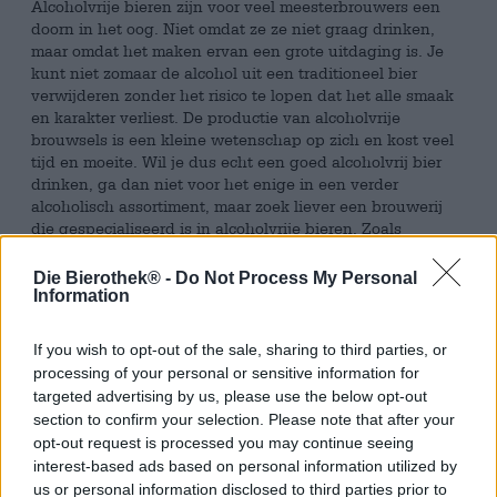
Alcoholvrije bieren zijn voor veel meesterbrouwers een
doorn in het oog. Niet omdat ze ze niet graag drinken,
maar omdat het maken ervan een grote uitdaging is. Je
kunt niet zomaar de alcohol uit een traditioneel bier
verwijderen zonder het risico te lopen dat het alle smaak
en karakter verliest. De productie van alcoholvrije
brouwsels is een kleine wetenschap op zich en kost veel
tijd en moeite. Wil je dus echt een goed alcoholvrij bier
drinken, ga dan niet voor het enige in een verder
alcoholisch assortiment, maar zoek liever een brouwerij
die gespecialiseerd is in alcoholvrije bieren. Zoals
zeroLabs bijvoorbeeld.
Die Bierothek® -
Do Not Process My Personal
ZeroLabs is een label uit München dat het alcoholvrije als
Information
middelpunt van zijn werk heeft gekozen en waarvan de
gehele selectie bestaat uit één enkel – uiterst rond, fijn
If you wish to opt-out of the sale, sharing to third parties, or
gepolijst en karaktervol – brouwstuk met een
processing of your personal or sensitive information for
alcoholgehalte van 0,0%. De creatie heet Unfiltered 0.0 en
targeted advertising by us, please use the below opt-out
is in de loop van een heel jaar ontwikkeld via meerdere
section to confirm your selection. Please note that after your
experimenten.
opt-out request is processed you may continue seeing
Vandaag is het team tevreden en presenteert ons vol trots
interest-based ads based on personal information utilized by
een oud goudkleurig, natuurlijk troebel bier met een
us or personal information disclosed to third parties prior to