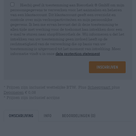
Hierbij geef ik toestemming aan Bierothek ® GmbH om mijn
persoonsgegevens te verwerken voor het aanmaken en beheren
van een klantaccount. Dit klantaccount geeft een overzicht en
controle over mijn verkoopactiviteiten en mijn persoonlijke
gegevens. Ik ben me ervan bewust dat ik deze toestemming te
allen tijde met werking voor de toekomst kan intrekken door een
e-mail te sturen naar shop@bierothek.de. Wij informeren u dat het
intrekken van uw toestemming geen invloed heeft op de
rechtmatigheid van de verwerking die op basis van uw
toestemming is uitgevoerd tot het moment van intrekking. Meer
informatie vindt u in onze
data protection statement
Inschrijven
* Prijzen zijn inclusief wettelijke BTW. Plus
Scheepvaart
plus
Deponeren
€ 0,08
* Prijzen zijn inclusief accijns
Omschrijving
Info
Beoordelingen
(0)