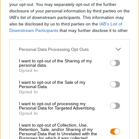
delicate schuimkraag en een fijne smaak. De suikervrije
your opt-out. You may separately opt-out of the further
drank is heerlijk zuur en balanceert heldere, ingetogen
disclosure of your personal information by third parties on the
mout met subtiele hints van hop en een goed gekruide
IAB’s list of downstream participants. This information may
bitterheid. zeroLabs Unfiltered 0.0 is een stevige
also be disclosed by us to third parties on the
IAB’s List of
alcoholvrije drank die niet als een compromis voelt!
Downstream Participants
that may further disclose it to other
third parties.
Personal Data Processing Opt Outs
I want to opt-out of the Sharing of my
GRATIS BIERCONSULT
personal data.
Opted In
Heb je vragen over dit bier? Wij zijn er voor u.
shop@bierothek.de
I want to opt-out of the Sale of my
Personal Data.
Opted In
handelaren of restauranthouders
I want to opt-out of processing my
Du willst größere Mengen günstiger einkaufen?
Personal Data for Targeted Advertising.
Opted In
grosshandel@bierothek.de
I want to opt-out of Collection, Use,
Retention, Sale, and/or Sharing of my
Personal Data that Is Unrelated with the
Purposes for which it was collected.