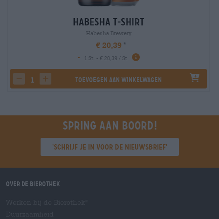
Habesha T-Shirt
Habesha Brewery
€ 20,39
-
1 St. - € 20,39 / St.
Toevoegen aan winkelwagen
decrease quantity
increase quantity
Spring aan boord!
'Schrijf je in voor de nieuwsbrief'
Over de Bierothek
Werken bij de Bierothek
®
Duurzaamheid