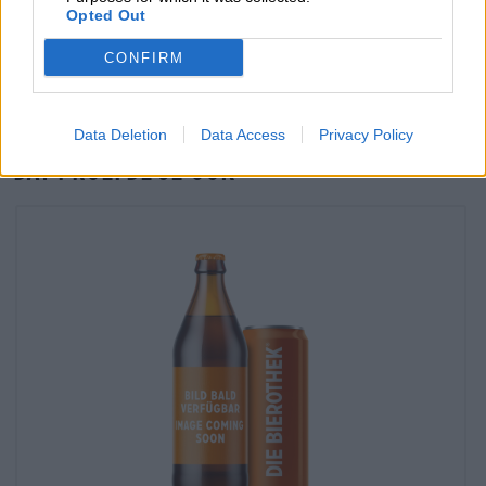
Controle ter plaatse
Opted Out
Is zeroLabs Unfiltered 0.0 Van Zero Labs Ook beschikbaar in
mijn kantoor?
CONFIRM
Nu controleren
Data Deletion
Data Access
Privacy Policy
Dat proefde je ook