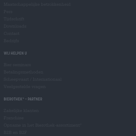
Maatschappelijke betrokkenheid
Pers
Tijdschrift
Downloads
Contact
Bedrijfs
Wij helpen u
Bier seminars
Betalingsmethoden
Scheepvaart
/
Internationaal
Veelgestelde vragen
Bierothek
- Partner
®
Zakelijke klanten
Franchise
Opname in het Bierothek-assortiment
®
B2B en B2F