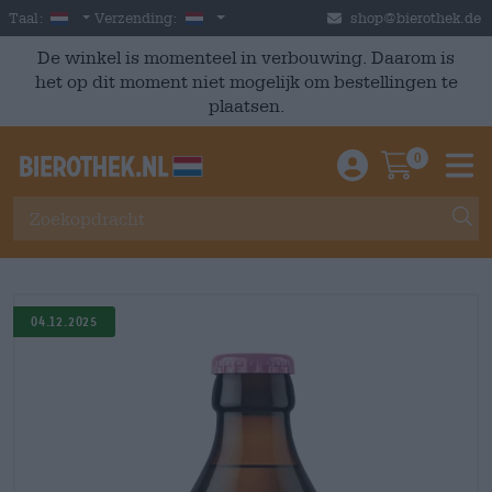
Skip to main content
Dutch
Nederland
Taal:
Verzending:
shop@bierothek.de
De winkel is momenteel in verbouwing. Daarom is
het op dit moment niet mogelijk om bestellingen te
plaatsen.
0
Einloggen / An
Warenkor
M
04.12.2025