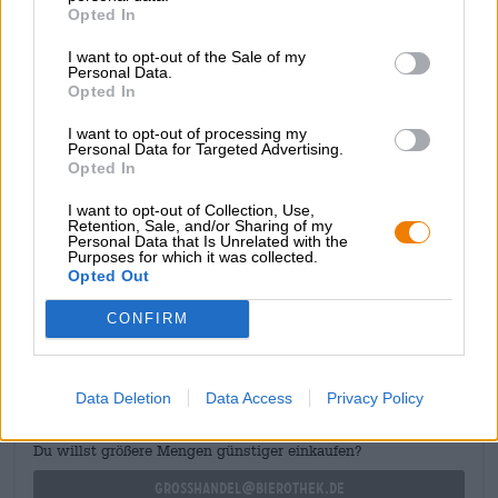
Opted In
moutsmaak en een verfrissende body. De fruitige tonen
zetten door, terwijl een subtiele hopkruidigheid zorgt voor
I want to opt-out of the Sale of my
diepte en spanning. Dit lichte, verfrissende bier
Personal Data.
combineert uitstekend met mediterrane gerechten zoals
Opted In
gegrilde groenten, salades of wit vlees, maar harmonieert
ook met milde vis- en gevogeltegerechten. Wolfscrafts
I want to opt-out of processing my
Brutal Bio Alcoholvrij is een allround sprankelende,
Personal Data for Targeted Advertising.
Opted In
aromatische verwennerij die je doet verlangen naar meer.
I want to opt-out of Collection, Use,
Retention, Sale, and/or Sharing of my
Personal Data that Is Unrelated with the
Purposes for which it was collected.
Opted Out
GRATIS BIERCONSULT
CONFIRM
Heb je vragen over dit bier? Wij zijn er voor u.
shop@bierothek.de
Data Deletion
Data Access
Privacy Policy
handelaren of restauranthouders
Du willst größere Mengen günstiger einkaufen?
grosshandel@bierothek.de