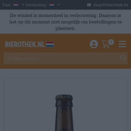
Skip to main content
Dutch
Nederland
Taal:
Verzending:
shop@bierothek.de
De winkel is momenteel in verbouwing. Daarom is
het op dit moment niet mogelijk om bestellingen te
plaatsen.
0
Einloggen / An
Warenkor
M