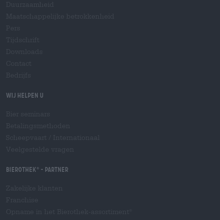
Duurzaamheid
Maatschappelijke betrokkenheid
Pers
Tijdschrift
Downloads
Contact
Bedrijfs
Wij helpen u
Bier seminars
Betalingsmethoden
Scheepvaart
/
Internationaal
Veelgestelde vragen
Bierothek
- Partner
®
Zakelijke klanten
Franchise
Opname in het Bierothek-assortiment
®