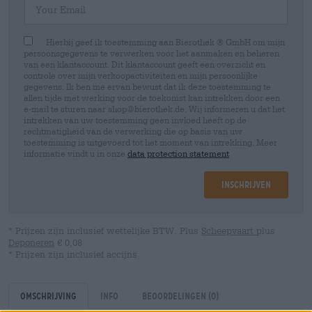
Hierbij geef ik toestemming aan Bierothek ® GmbH om mijn
persoonsgegevens te verwerken voor het aanmaken en beheren
van een klantaccount. Dit klantaccount geeft een overzicht en
controle over mijn verkoopactiviteiten en mijn persoonlijke
gegevens. Ik ben me ervan bewust dat ik deze toestemming te
allen tijde met werking voor de toekomst kan intrekken door een
e-mail te sturen naar shop@bierothek.de. Wij informeren u dat het
intrekken van uw toestemming geen invloed heeft op de
rechtmatigheid van de verwerking die op basis van uw
toestemming is uitgevoerd tot het moment van intrekking. Meer
informatie vindt u in onze
data protection statement
Inschrijven
* Prijzen zijn inclusief wettelijke BTW. Plus
Scheepvaart
plus
Deponeren
€ 0,08
* Prijzen zijn inclusief accijns
Omschrijving
Info
Beoordelingen
(0)