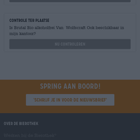
Controle ter plaatse
Is Brutal Bio alkoholfrei Van Wolfscraft Ook beschikbaar in
mijn kantoor?
Nu controleren
Spring aan boord!
'Schrijf je in voor de nieuwsbrief'
Over de Bierothek
Werken bij de Bierothek
®