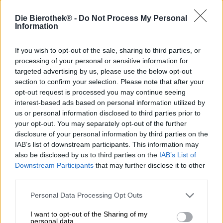
Die Bierothek® -
Do Not Process My Personal
Brouwerij Wolfscraft staat voor compromisloos
Information
vakmanschap en duurzaam brouwen. Met regionale,
biologisch geteelde grondstoffen en een respectvolle
If you wish to opt-out of the sale, sharing to third parties, or
omgang met de natuur en steeds schaarser wordende
processing of your personal or sensitive information for
grondstoffen, bewijst de brouwerij dat goed bier en
targeted advertising by us, please use the below opt-out
milieubewustzijn hand in hand kunnen gaan. Elke
section to confirm your selection. Please note that after your
brouwerij draagt deze filosofie uit naar de wereld. Brutal
opt-out request is processed you may continue seeing
Bio Alcoholvrij maakt deel uit van hun kleine maar fijne
interest-based ads based on personal information utilized by
assortiment en belooft een heerlijke bierervaring – vrijwel
us or personal information disclosed to third parties prior to
geheel alcoholvrij.
your opt-out. You may separately opt-out of the further
Dit pale ale heeft een volle smaak met een
disclosure of your personal information by third parties on the
alcoholpercentage van minder dan 0,5%. In het glas
IAB’s list of downstream participants. This information may
schittert het met een heldere gouden kleur en heeft het
also be disclosed by us to third parties on the
IAB’s List of
een romige, fijnkorrelige schuimkraag. De eerste geur
Downstream Participants
that may further disclose it to other
onthult een fris, hoppig en fruitig aroma: aroma’s van
third parties.
citrus, groene appels, kruidige kruiden en een vleugje
exotisch fruit vormen samen een levendig bouquet.
Personal Data Processing Opt Outs
In de mond maakt Brutal Bio Alcoholvrij indruk met een
I want to opt-out of the Sharing of my
aangenaam gebalanceerde bitterheid, delicate
personal data.