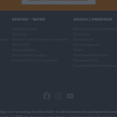
Bierothek
- Partner
Juridisch / Opmerkingen
®
Zakelijke klanten
Bescherming van minderjari
Franchise
Deponeren
ionaal
Opname in het Bierothek-assortiment
Voorwaarden
®
B2B en B2F
Herroepingsrecht
Accijnsplatform
Afdruk
Hopnet-dealer inloggen
Gegevensbescherming
E-commerce voor brouwerijen
Klanten-reviews
Toegankelijkheidsverklaring
dig voor verzending door Bierothek
en alle deelnemende marktplaatsbrouwer
®
zen zijn incl. BTW plus borg plus verzendkosten. Gratis verzending alleen binnen 