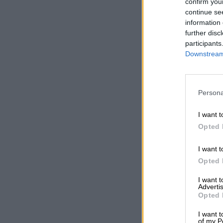
confirm you
continue se
information 
further disc
participants
Downstream 
Persona
I want t
Opted 
I want t
Opted 
I want 
Advertis
Opted 
I want t
of my P