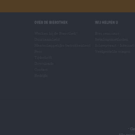
Over de Bierothek
Wij helpen u
Werken bij de Bierothek
Bier seminars
®
Duurzaamheid
Betalingsmethoden
Maatschappelijke betrokkenheid
Scheepvaart
/
Internat
Pers
Veelgestelde vragen
Tijdschrift
Downloads
Contact
Bedrijfs
Gel
*
Alle prij