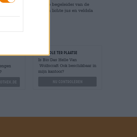
erechten. Onze favoriete begeleider van de
marijnaardappeltjes, een lichte jus en veldsla
 bier.
Controle ter plaatse
Is Bio Das Helle Van
Wolfscraft Ook beschikbaar in
Mengen
mijn kantoor?
?
Nu controleren
othek.de