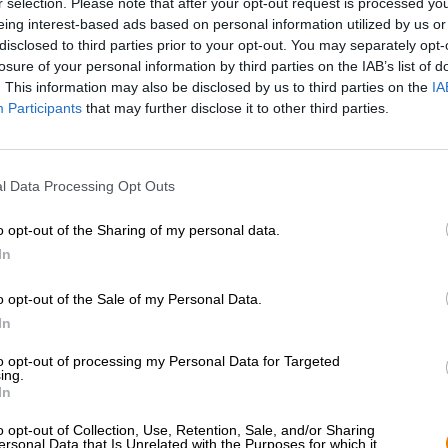
r selection. Please note that after your opt-out request is processed y
* Prijzen zijn inclusief wettelijke BTW. Plus
Scheepvaart
plus
eing interest-based ads based on personal information utilized by us or
* Prijzen zijn inclusief accijns
disclosed to third parties prior to your opt-out. You may separately opt-
losure of your personal information by third parties on the IAB’s list of
. This information may also be disclosed by us to third parties on the
IA
Omschrijving
Info
Beoordelingen
(0)
Participants
that may further disclose it to other third parties.
De missie van de in München gevestigde brouwerij Wolfs
l Data Processing Opt Outs
met karakter en smaak, en zo Duitse klassiekers nieuw l
bier niet ontbreken in hun assortiment!
o opt-out of the Sharing of my personal data.
De Helle! van Wolfscraft geeft een frisse kijk op de trad
In
alcoholpercentage van 4,9% in het glas. Visueel is het
kleur, koperkleurige reflecties en een luchtige, zuiverwi
o opt-out of the Sale of my Personal Data.
Een compositie van tropisch fruit en pittige citrusvruch
In
de eerste slok. Een smaaktest onthult een heerlijk even
worden gedomineerd door robuuste hop, maar daarna komt
to opt-out of processing my Personal Data for Targeted
elegant in evenwicht brengt. Zachte granen, exotisch fr
ing.
heerlijke harmonie die lichaam en geest verfrist.
In
Wolfcrafts Das Helle! is een moderne vertegenwoordiger va
o opt-out of Collection, Use, Retention, Sale, and/or Sharing
doordrinkbaarheid en subtiel uitgebalanceerde smaken. 
ersonal Data that Is Unrelated with the Purposes for which it