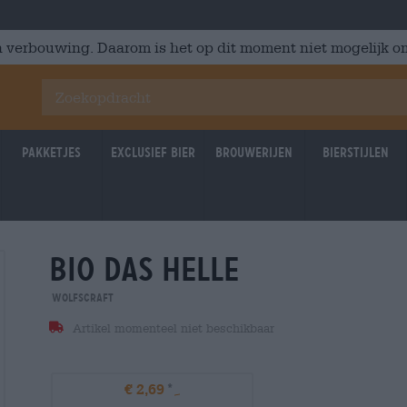
 verbouwing. Daarom is het op dit moment niet mogelijk om
Pakketjes
Exclusief Bier
Brouwerijen
Bierstijlen
bio das helle
Wolfscraft
Artikel momenteel niet beschikbaar
€ 2,69