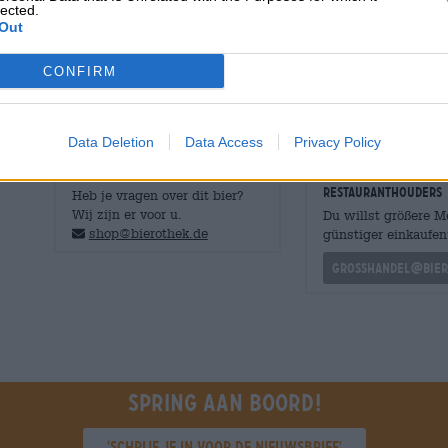
lected.
het werk, maar kan ook geserveerd worden bij mildere g
Out
Helle is kip: krokante, in de oven gebraden kip met roze
in vinaigrette gaan hand in hand met de smaken van het
CONFIRM
Data Deletion
Data Access
Privacy Policy
GRATIS BIERCONSULT
handelaren of
restauranthouders
Heb je vragen over dit bier?
Wij zijn er voor u.
Du willst größere 
shop@bierothek.de
günstiger einkaufen
grosshandel@bier
Spring aan boord!
'Schrijf je in voor de nieuwsbrief'