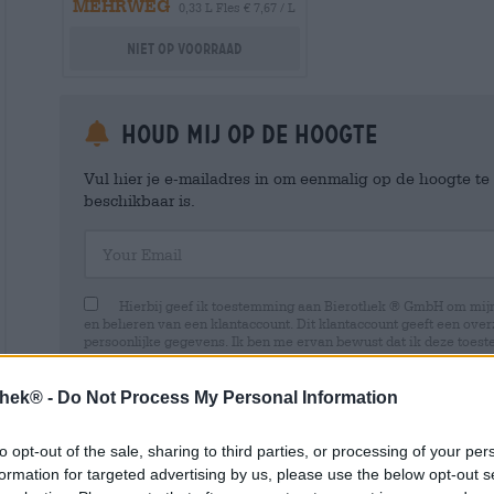
MEHRWEG
0,33 L Fles € 7,67 / L
Niet op voorraad
Houd mij op de hoogte
Vul hier je e-mailadres in om eenmalig op de hoogte t
beschikbaar is.
Your Email
Hierbij geef ik toestemming aan Bierothek ® GmbH om mi
en beheren van een klantaccount. Dit klantaccount geeft een overz
persoonlijke gegevens. Ik ben me ervan bewust dat ik deze toest
kan intrekken door een e-mail te sturen naar shop@bierothek.de.
toestemming geen invloed heeft op de rechtmatigheid van de ve
uitgevoerd tot het moment van intrekking. Meer informatie vindt
thek® -
Do Not Process My Personal Information
to opt-out of the sale, sharing to third parties, or processing of your per
formation for targeted advertising by us, please use the below opt-out s