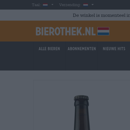
Skip to main content
Dutch
Nederland
Taal:
Verzending:
De winkel is momenteel in
Alle bieren
Abonnementen
Nieuwe hits