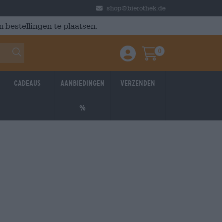
shop@bierothek.de
 bestellingen te plaatsen.
0
Einloggen / Anmelden
Warenkorb
Cadeaus
Aanbiedingen
Verzenden
%