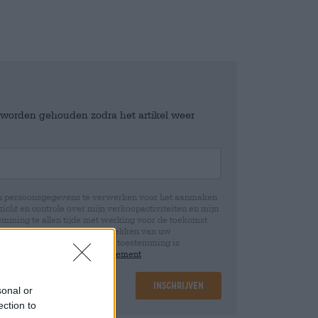
e worden gehouden zodra het artikel weer
jn persoonsgegevens te verwerken voor het aanmaken
icht en controle over mijn verkoopactiviteiten en mijn
emming te allen tijde met werking voor de toekomst
 Wij informeren u dat het intrekken van uw
rwerking die op basis van uw toestemming is
 u in onze
data protection statement
Inschrijven
sonal or
ection to