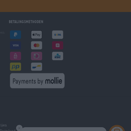
Betalingsmethoden
gen
ijen
Duitsland.