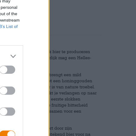
ou may
Deponeren
€ 0,08
 personal
out of the
 downstream
B’s List of
craft is om ambachtelijk bier te produceren
even in te blazen. Natuurlijk mag een Helles-
itionele Beierse Helle en brengt een mild
 brouwsel aantrekkelijk met een honinggouden
tte schuimkraag. Het bier is van nature troebel.
ten streelt de neus en wekt je verlangen op naar
wichtige bierervaring. De eerste slokken
 de mout erbij, die de fruitige bitterheid
uit en citrusschil zorgen samen voor een
n zijn stijl, die schittert door zijn
Het brouwsel is een uitstekend bier voor na