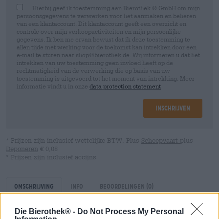
Hierbij geef ik toestemming aan Bierothek ® GmbH om mijn
persoonsgegevens te verwerken voor het aanmaken en beheren
van een klantaccount. Dit klantaccount geeft een overzicht en
controle over mijn verkoopactiviteiten en mijn persoonlijke
gegevens. Ik ben me ervan bewust dat ik deze toestemming te
allen tijde met werking voor de toekomst kan intrekken door een
e-mail te sturen naar shop@bierothek.de. Wij informeren u dat het
intrekken van uw toestemming geen invloed heeft op de
rechtmatigheid van de verwerking die op basis van uw
toestemming is uitgevoerd tot het moment van intrekking. Meer
informatie vindt u in onze
data protection statement
Inschrijven
* Prijzen zijn inclusief wettelijke BTW. Plus
Scheepvaart
plus
Deponeren
€ 0,08
* Prijzen zijn inclusief accijns
Omschrijving
Info
Beoordelingen
(0)
Die Bierothek® -
Do Not Process My Personal