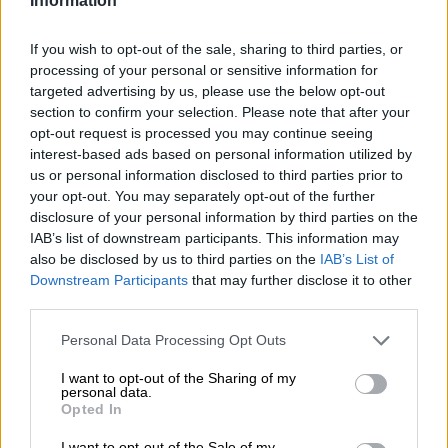
Information
Bij Coopers zijn er duidelijke instructies voor het nuttigen
van hun heerlijke brouwsels: “Rol het bier. ‘Ontgrendel
de smaak’ is de tip van de brouwers om het maximale uit
If you wish to opt-out of the sale, sharing to third parties, or
hun bieren te halen. De referentie is gebaseerd op de
processing of your personal or sensitive information for
bijzondere brouwstijl van de Coopers. Al hun creaties
targeted advertising by us, please use the below opt-out
rijpen in de fles of blik en voltooien het fermentatieproces
section to confirm your selection. Please note that after your
na het bottelen. Hierdoor ontstaat er een laag bezinksel
opt-out request is processed you may continue seeing
op de bodem van de fles of het blik waar veel smaak in
interest-based ads based on personal information utilized by
zit. Om van dit aroma te genieten en het gelijkmatig door
us or personal information disclosed to third parties prior to
het bier te verdelen, plaatst u de fles of het blik op tafel
your opt-out. You may separately opt-out of the further
en rolt u deze een paar keer voorzichtig heen en weer. Als
disclosure of your personal information by third parties on the
u dit vergeet, kunt u de fles zachtjes ronddraaien zoals bij
IAB’s list of downstream participants. This information may
Hefeweizen en deze met het resterende bier in het glas
also be disclosed by us to third parties on the
IAB’s List of
gieten. Maar rollen is leuker.
Downstream Participants
that may further disclose it to other
third parties.
Niet geschud of geroerd, gerold.
De Sparkling Ale moet ook worden gerold. De klassieker
Personal Data Processing Opt Outs
was een van de eerste brouwsels van brouwerij Coopers
en werd voor het eerst gebrouwen in 1862. Het bier
I want to opt-out of the Sharing of my
personal data.
combineert de fijne kruiden van de eigen giststam van de
Opted In
brouwerij met een geslaagde balans tussen hop en mout.
Het goed koolzuurhoudende gerstensap smaakt naar
I want to opt-out of the Sale of my