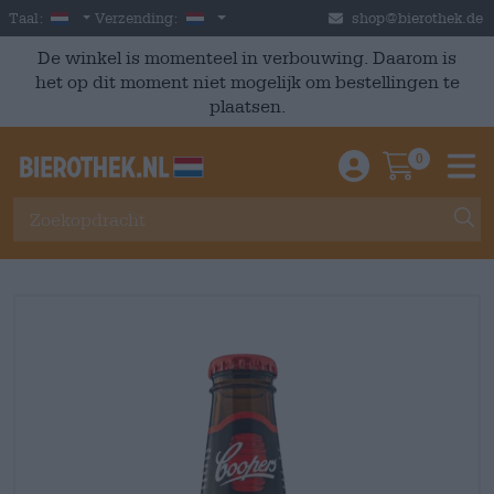
Skip to main content
Dutch
Nederland
Taal:
Verzending:
shop@bierothek.de
De winkel is momenteel in verbouwing. Daarom is
het op dit moment niet mogelijk om bestellingen te
plaatsen.
0
Einloggen / An
Warenkor
M