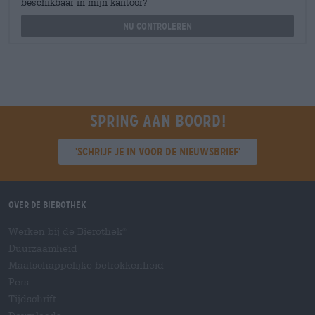
beschikbaar in mijn kantoor?
Nu controleren
Spring aan boord!
'Schrijf je in voor de nieuwsbrief'
Over de Bierothek
Werken bij de Bierothek
®
Duurzaamheid
Maatschappelijke betrokkenheid
Pers
Tijdschrift