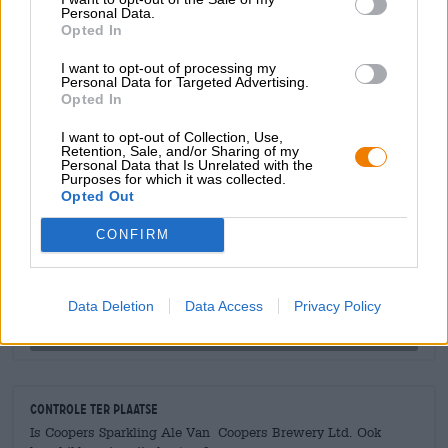
citroengras, rijpe appels, vers gebakken brood,
Personal Data.
dennenhars en karamel. Een sterke hopbitterheid
Opted In
completeert de aromaten.
I want to opt-out of processing my
Personal Data for Targeted Advertising.
Opted In
I want to opt-out of Collection, Use,
Retention, Sale, and/or Sharing of my
Personal Data that Is Unrelated with the
GRATIS BIERCONSULT
Purposes for which it was collected.
Heb je vragen over dit bier? Wij zijn er voor u.
Opted Out
shop@bierothek.de
CONFIRM
handelaren of restauranthouders
Du willst größere Mengen günstiger einkaufen?
Data Deletion
Data Access
Privacy Policy
grosshandel@bierothek.de
Controle ter plaatse
Is Coopers Sparkling Ale Van Coopers Brewery Ltd. Ook