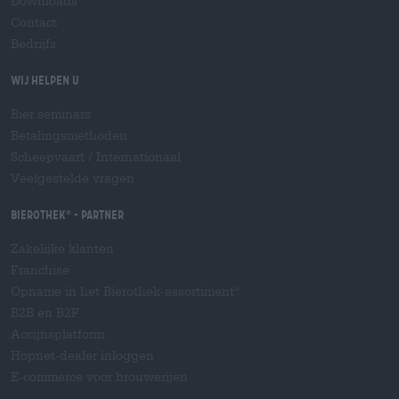
Downloads
Contact
Bedrijfs
Wij helpen u
Bier seminars
Betalingsmethoden
Scheepvaart
/
Internationaal
Veelgestelde vragen
Bierothek
- Partner
®
Zakelijke klanten
Franchise
Opname in het Bierothek-assortiment
®
B2B en B2F
Accijnsplatform
Hopnet-dealer inloggen
E-commerce voor brouwerijen