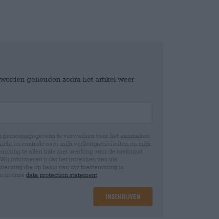
e worden gehouden zodra het artikel weer
jn persoonsgegevens te verwerken voor het aanmaken
icht en controle over mijn verkoopactiviteiten en mijn
emming te allen tijde met werking voor de toekomst
 Wij informeren u dat het intrekken van uw
rwerking die op basis van uw toestemming is
 u in onze
data protection statement
Inschrijven