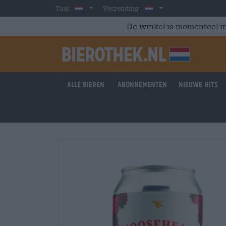
Skip to main content
Dutch
Nederland
Taal:
Verzending:
De winkel is momenteel in
Alle bieren
Abonnementen
Nieuwe hits