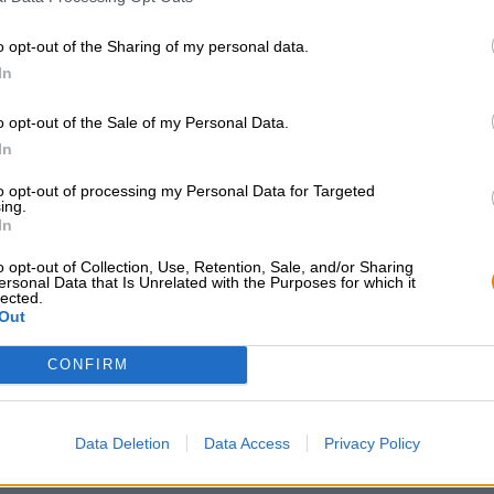
Mooseheads Small Batch Raspberry Wheat Ale is een vede
o opt-out of the Sharing of my personal data.
van het jaar en de heerlijke zomerstemming opwekt in
In
o opt-out of the Sale of my Personal Data.
In
GRATIS BIERCONSULT
handelaren of
to opt-out of processing my Personal Data for Targeted
ing.
restauranthouders
Heb je vragen over dit bier?
In
Wij zijn er voor u.
Du willst größere 
shop@bierothek.de
günstiger einkaufen
o opt-out of Collection, Use, Retention, Sale, and/or Sharing
ersonal Data that Is Unrelated with the Purposes for which it
grosshandel@bier
lected.
Out
CONFIRM
Data Deletion
Data Access
Privacy Policy