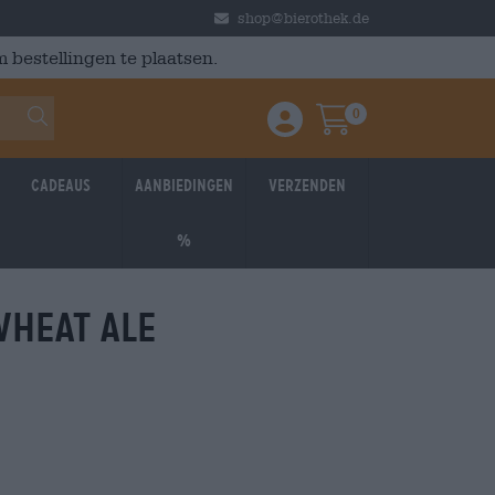
shop@bierothek.de
 bestellingen te plaatsen.
0
Einloggen / Anmelden
Warenkorb
Cadeaus
Aanbiedingen
Verzenden
%
wheat ale