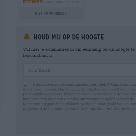
EINWEG
0,47 L KAN € 8,17 / L
Niet op voorraad
Houd mij op de hoogte
Vul hier je e-mailadres in om eenmalig op de hoogte t
beschikbaar is.
Your Email
Hierbij geef ik toestemming aan Bierothek ® GmbH om mi
en beheren van een klantaccount. Dit klantaccount geeft een overz
persoonlijke gegevens. Ik ben me ervan bewust dat ik deze toest
kan intrekken door een e-mail te sturen naar shop@bierothek.de.
toestemming geen invloed heeft op de rechtmatigheid van de ve
uitgevoerd tot het moment van intrekking. Meer informatie vindt