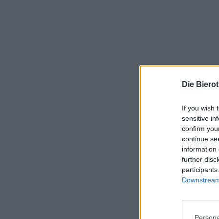
Die Biero
If you wish 
sensitive in
confirm you
continue se
information 
further disc
participants
Downstream 
Persona