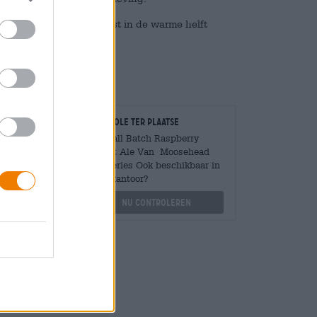
rlicht genot dat verfrist in de warme helft
 de koude maanden.
Controle ter plaatse
Is Small Batch Raspberry
Wheat Ale Van Moosehead
Mengen
Breweries Ook beschikbaar in
?
mijn kantoor?
othek.de
Nu controleren