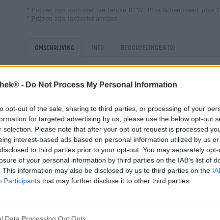
* Prijzen zijn inclusief wettelijke BTW. Plus
Scheepvaart
plus
* Prijzen zijn inclusief accijns
Omschrijving
Info
Beoordelingen
(0)
Mooie dingen komen in kleine oplages. Dat is tenminste 
thek® -
Do Not Process My Personal Information
Moosehead, die gebrouwen worden in het kader van d
team van de Canadese brouwerij brengt regelmatig bijzon
to opt-out of the sale, sharing to third parties, or processing of your per
en doorgaans iets experimenteler zijn dan het kernassor
formation for targeted advertising by us, please use the below opt-out s
mogelijkheid om creatief stoom af te blazen, ver weg va
r selection. Please note that after your opt-out request is processed y
bierstijlen, spannende grondstoffen en innovatieve tech
eing interest-based ads based on personal information utilized by us or
Belgische Wit met mandarijn
of een
biersouvenir voor e
disclosed to third parties prior to your opt-out. You may separately opt-
maakt het mogelijk!
losure of your personal information by third parties on the IAB’s list of
Deel 73 van dit experiment is een klassieke tarwe in e
. This information may also be disclosed by us to third parties on the
IA
brengt een mild alcoholpercentage van 5,5% in het glas 
Participants
that may further disclose it to other third parties.
zonnig geel. Een luchtige kroon van sneeuwwit schuim z
ovenverse frambozencake. De fruitige zoetheid en zuurg
frambozenrode draad door het biergenot en combineert 
l Data Processing Opt Outs
bloemige hop en een harmonieuze bitterheid tot een o