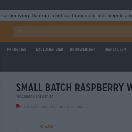
 verbouwing. Daarom is het op dit moment niet mogelijk om
Pakketjes
Exclusief Bier
Brouwerijen
Bierstijlen
small batch raspberry 
Moosehead Breweries
Artikel momenteel niet beschikbaar
€ 4,09