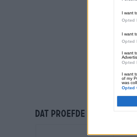
I want t
Opted 
I want t
Opted 
I want 
Advertis
Opted 
I want t
of my P
was col
Opted 
Dat proefde je ook