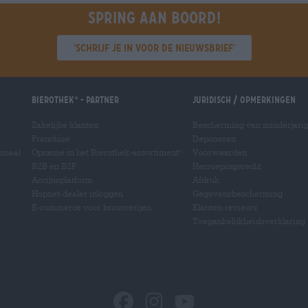
Spring aan boord!
'Schrijf je in voor de nieuwsbrief'
Bierothek
- Partner
Juridisch / Opmerkingen
®
Zakelijke klanten
Bescherming van minderjari
Franchise
Deponeren
ionaal
Opname in het Bierothek-assortiment
Voorwaarden
®
B2B en B2F
Herroepingsrecht
Accijnsplatform
Afdruk
Hopnet-dealer inloggen
Gegevensbescherming
E-commerce voor brouwerijen
Klanten-reviews
Toegankelijkheidsverklaring