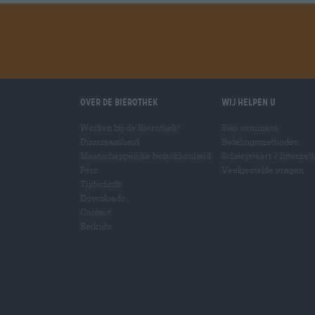
Over de Bierothek
Wij helpen u
Werken bij de Bierothek
Bier seminars
®
Duurzaamheid
Betalingsmethoden
Maatschappelijke betrokkenheid
Scheepvaart
/
Internat
Pers
Veelgestelde vragen
Tijdschrift
Downloads
Contact
Bedrijfs