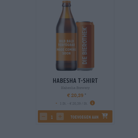
Habesha T-Shirt
Habesha Brewery
€ 20,39
-
1 St. - € 20,39 / St.
Toevoegen aan
decrease quantity
increase quantity
winkelwagen