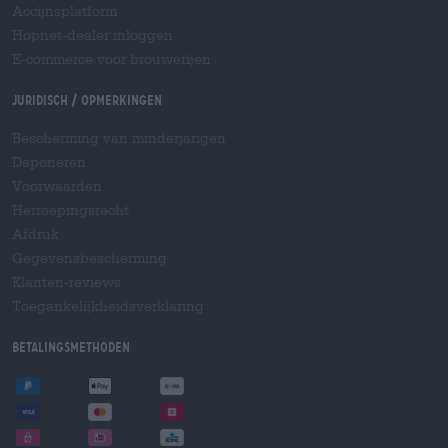
Accijnsplatform
Hopnet-dealer inloggen
E-commerce voor brouwerijen
Juridisch / Opmerkingen
Bescherming van minderjarigen
Deponeren
Voorwaarden
Herroepingsrecht
Afdruk
Gegevensbescherming
Klanten-reviews
Toegankelijkheidsverklaring
Betalingsmethoden