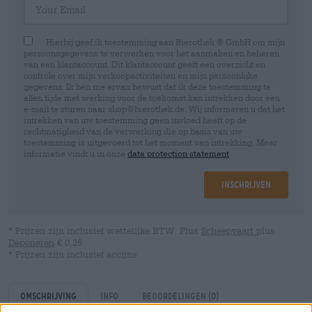
Hierbij geef ik toestemming aan Bierothek ® GmbH om mijn
persoonsgegevens te verwerken voor het aanmaken en beheren
van een klantaccount. Dit klantaccount geeft een overzicht en
controle over mijn verkoopactiviteiten en mijn persoonlijke
gegevens. Ik ben me ervan bewust dat ik deze toestemming te
allen tijde met werking voor de toekomst kan intrekken door een
e-mail te sturen naar shop@bierothek.de. Wij informeren u dat het
intrekken van uw toestemming geen invloed heeft op de
rechtmatigheid van de verwerking die op basis van uw
toestemming is uitgevoerd tot het moment van intrekking. Meer
informatie vindt u in onze
data protection statement
Inschrijven
* Prijzen zijn inclusief wettelijke BTW. Plus
Scheepvaart
plus
Deponeren
€ 0,25
* Prijzen zijn inclusief accijns
Omschrijving
Info
Beoordelingen
(0)