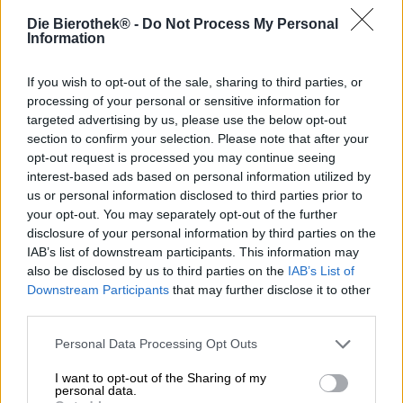
Die Bierothek® -
Do Not Process My Personal
Information
In ons deel van de wereld beginnen mensen het nieuwe
jaar doorgaans met een kritische terugblik op de
afgelopen 365 dagen en maken op basis daarvan goede
If you wish to opt-out of the sale, sharing to third parties, or
voornemens voor het komende jaar. We nemen ons voor
processing of your personal or sensitive information for
om minder te roken, meer te bewegen, vaker onze
targeted advertising by us, please use the below opt-out
schoonmoeder te bellen, gezonder te eten, minder tijd op
section to confirm your selection. Please note that after your
onze telefoon door te brengen, vaker naar buiten te gaan,
opt-out request is processed you may continue seeing
geduldiger te zijn, vaker te fietsen, minder te vloeken en
interest-based ads based on personal information utilized by
een appel te pakken in plaats van een reep chocolade.
us or personal information disclosed to third parties prior to
Daarnaast beginnen veel mensen het jaar met het afzien
your opt-out. You may separately opt-out of the further
van alcohol. Dry January is een wereldwijd initiatief dat
disclosure of your personal information by third parties on the
mensen aanmoedigt om de eerste 30 dagen van het
IAB’s list of downstream participants. This information may
nieuwe jaar geen alcohol te drinken.
also be disclosed by us to third parties on the
IAB’s List of
Downstream Participants
that may further disclose it to other
Wij vinden bier fantastisch en zouden er het liefst elke
third parties.
dag een drinken, maar we willen natuurlijk geen
belemmering vormen voor een tijdelijke onthouding.
Personal Data Processing Opt Outs
Integendeel: speciaal voor iedereen die meedoet aan Dry
January of gewoon minder alcohol wil drinken, hebben
I want to opt-out of the Sharing of my
we ons assortiment uitstekende alcoholvrije bieren
personal data.
uitgebreid, precies op tijd voor de start van het nieuwe