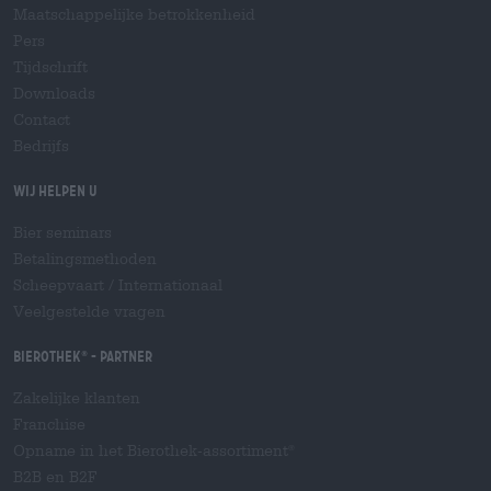
Maatschappelijke betrokkenheid
Pers
Tijdschrift
Downloads
Contact
Bedrijfs
Wij helpen u
Bier seminars
Betalingsmethoden
Scheepvaart
/
Internationaal
Veelgestelde vragen
Bierothek
- Partner
®
Zakelijke klanten
Franchise
Opname in het Bierothek-assortiment
®
B2B en B2F