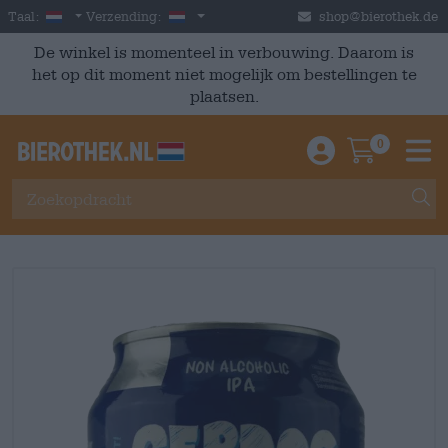
Skip to main content
Dutch
Nederland
Taal:
Verzending:
shop@bierothek.de
De winkel is momenteel in verbouwing. Daarom is
het op dit moment niet mogelijk om bestellingen te
plaatsen.
0
Einloggen / An
Warenkor
M