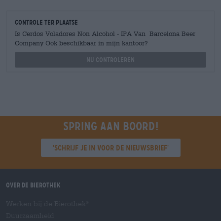
Controle ter plaatse
Is Cerdos Voladores Non Alcohol - IPA Van Barcelona Beer
Company Ook beschikbaar in mijn kantoor?
Nu controleren
Spring aan boord!
'Schrijf je in voor de nieuwsbrief'
Over de Bierothek
Werken bij de Bierothek
®
Duurzaamheid