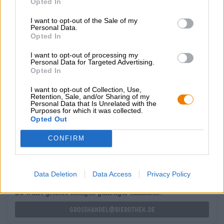
Opted In
jaar. Meer bier, minder alcohol!
I want to opt-out of the Sale of my
Een heerlijke nieuwe aanwinst is Cerdos Voladores van
Personal Data.
Opted In
de Barcelona Beer Company. Dankzij de Magnum-,
Simcoe- en Mosaic-hopsoorten levert deze alcoholvrije
I want to opt-out of processing my
IPA een volle dosis tropisch fruit, citrus en bloemige
Personal Data for Targeted Advertising.
tonen – en dat allemaal zonder alcohol!
Opted In
I want to opt-out of Collection, Use,
Retention, Sale, and/or Sharing of my
Personal Data that Is Unrelated with the
Purposes for which it was collected.
Opted Out
GRATIS BIERCONSULT
Heb je vragen over dit bier? Wij zijn er voor u.
CONFIRM
shop@bierothek.de
Data Deletion
Data Access
Privacy Policy
handelaren of restauranthouders
Du willst größere Mengen günstiger einkaufen?
grosshandel@bierothek.de