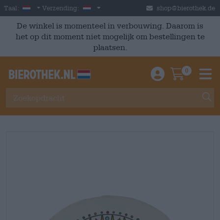
Skip to main content
Dutch
Nederland
Taal:
Verzending:
shop@bierothek.de
De winkel is momenteel in verbouwing. Daarom is
het op dit moment niet mogelijk om bestellingen te
plaatsen.
0
Einloggen / An
Warenkor
M