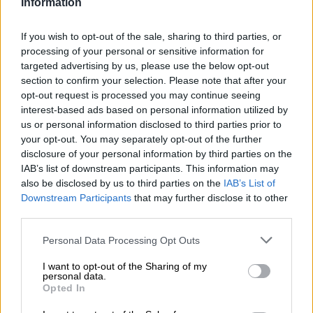
Information
moderne, hopgerichte stijl, ze blinken ook uit door hun
eigentijdse design. Het ontwerp van deze toevoegingen
aan het kernassortiment is geschreven door Irene Garzie,
If you wish to opt-out of the sale, sharing to third parties, or
een Spaanse illustrator. De kunstenaar wist al op de
processing of your personal or sensitive information for
basisschool hoe ze kleuren moest gebruiken en streefde
targeted advertising by us, please use the below opt-out
een carrière na die haar talent volgde. Ze drukt diepe
section to confirm your selection. Please note that after your
gevoelens uit in haar beelden en gebruikt haar
opt-out request is processed you may continue seeing
verhalende stijl om verbindingen te leggen met de
interest-based ads based on personal information utilized by
mensen die haar veelzijdige en gedetailleerde werken
us or personal information disclosed to third parties prior to
bekijken.
your opt-out. You may separately opt-out of the further
disclosure of your personal information by third parties on the
Another Trip Around The Sun
is een van de bieren die
IAB’s list of downstream participants. This information may
brouwerij Espiga zichzelf cadeau deed voor haar tienjarig
also be disclosed by us to third parties on the
IAB’s List of
bestaan. Het label is ontworpen door Irene en toont, in
Downstream Participants
that may further disclose it to other
overeenstemming met de titel, een natuurlijk tafereel met
third parties.
de zon in het midden. Het antropomorfe hemellichaam
schijnt met gesloten ogen boven een kleurrijke
Personal Data Processing Opt Outs
bergketen. Vrolijke wolken, gestileerde korenaren en
abstracte vormen in kleurrijke tinten bevolken het blik en
I want to opt-out of the Sharing of my
vertegenwoordigen op prachtige wijze het fijne bier
personal data.
erachter.
Opted In
Het jubileumbier is een IPA in de stijl van de zonnige