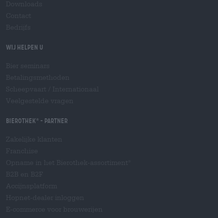
Downloads
Contact
Bedrijfs
Wij helpen u
Bier seminars
Betalingsmethoden
Scheepvaart
/
Internationaal
Veelgestelde vragen
Bierothek
- Partner
®
Zakelijke klanten
Franchise
Opname in het Bierothek-assortiment
®
B2B en B2F
Accijnsplatform
Hopnet-dealer inloggen
E-commerce voor brouwerijen