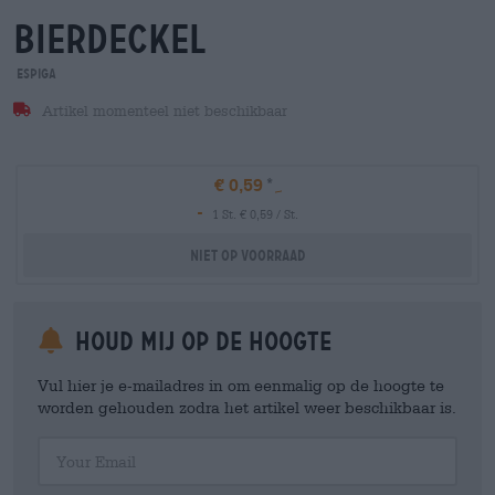
bierdeckel
Espiga
Artikel momenteel niet beschikbaar
€ 0,59
-
1 St. € 0,59 / St.
Niet op voorraad
Houd mij op de hoogte
Vul hier je e-mailadres in om eenmalig op de hoogte te
worden gehouden zodra het artikel weer beschikbaar is.
Your Email