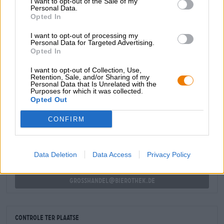
I want to opt-out of the Sale of my
westkust van Amerika en brengt een uitbundige mix van
Personal Data.
Opted In
vers geoogst rood fruit, rijpe druiven, gouden citrusfruit
en kruidige dennenhars in het glas - een genot dat nog
I want to opt-out of processing my
extra geniet met de bijpassend bierviltje!
Personal Data for Targeted Advertising.
Opted In
I want to opt-out of Collection, Use,
Retention, Sale, and/or Sharing of my
Personal Data that Is Unrelated with the
Purposes for which it was collected.
GRATIS BIERCONSULT
Opted Out
Heb je vragen over dit bier? Wij zijn er voor u.
shop@bierothek.de
CONFIRM
handelaren of restauranthouders
Data Deletion
Data Access
Privacy Policy
Du willst größere Mengen günstiger einkaufen?
grosshandel@bierothek.de
Controle ter plaatse