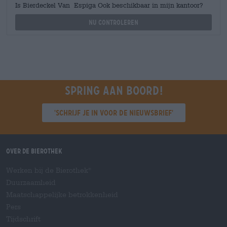
Is Bierdeckel Van Espiga Ook beschikbaar in mijn kantoor?
Nu controleren
Spring aan boord!
'Schrijf je in voor de nieuwsbrief'
Over de Bierothek
Werken bij de Bierothek
®
Duurzaamheid
Maatschappelijke betrokkenheid
Pers
Tijdschrift