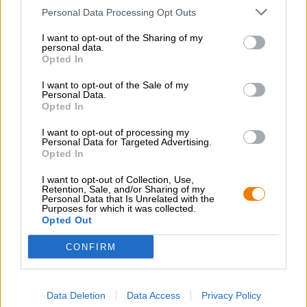
Bier stijl
Personal Data Processing Opt Outs
Pilsener
I want to opt-out of the Sharing of my
Voedingsadvies
personal data.
Starter
: Bites met milde roomkaas en zalm of forel
Opted In
Hoofdgerecht
: Gebakken vis/biefstuk/groenten van de grill
Toetje
: Kaas- en roomcake
I want to opt-out of the Sale of my
Personal Data.
Alcoholgehalte
Opted In
4.7 % vol
Bittere eenheid
I want to opt-out of processing my
Personal Data for Targeted Advertising.
22 IBU
Opted In
Origineel wort
12 ° Plato
I want to opt-out of Collection, Use,
Retention, Sale, and/or Sharing of my
Ingrediënten
Personal Data that Is Unrelated with the
Water,
gerstemout
, hop, gist
Purposes for which it was collected.
Opted Out
Accijns
€ 0,16
CONFIRM
GRATIS BIERCONSULT
Data Deletion
Data Access
Privacy Policy
Heb je vragen over dit bier? Wij zijn er voor u.