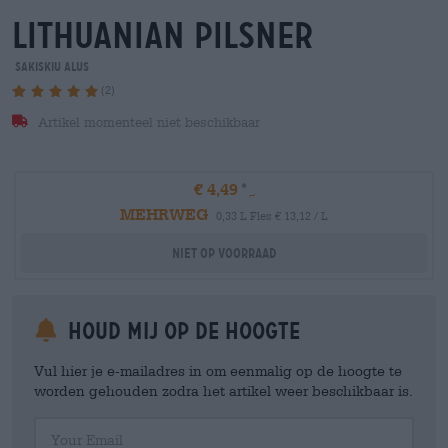
lithuanian pilsner
Sakiskiu Alus
(2)
Artikel momenteel niet beschikbaar
€ 4,49
MEHRWEG
0,33 L Fles € 13,12 / L
Niet op voorraad
Houd mij op de hoogte
Vul hier je e-mailadres in om eenmalig op de hoogte te
worden gehouden zodra het artikel weer beschikbaar is.
Your Email