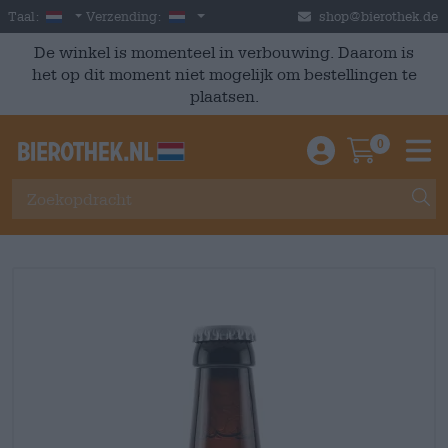
Skip to main content
Dutch
Nederland
Taal:
Verzending:
shop@bierothek.de
De winkel is momenteel in verbouwing. Daarom is
het op dit moment niet mogelijk om bestellingen te
plaatsen.
0
Einloggen / An
Warenkor
M