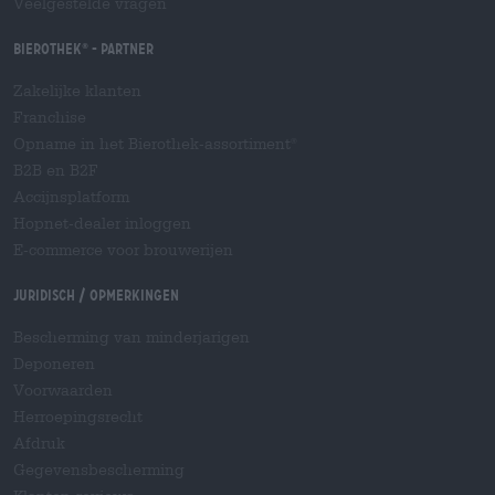
Veelgestelde vragen
Bierothek
- Partner
®
Zakelijke klanten
Franchise
Opname in het Bierothek-assortiment
®
B2B en B2F
Accijnsplatform
Hopnet-dealer inloggen
E-commerce voor brouwerijen
Juridisch / Opmerkingen
Bescherming van minderjarigen
Deponeren
Voorwaarden
Herroepingsrecht
Afdruk
Gegevensbescherming