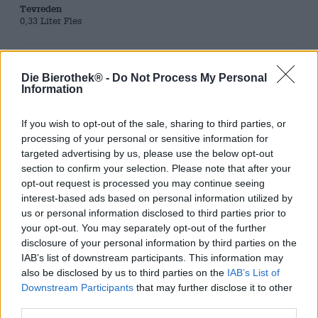
Tevreden
0,33 Liter Fles
Brauerei
Sakiskiu Alus
Die Bierothek® -
Do Not Process My Personal
Information
Bierothek® ID
57001055
If you wish to opt-out of the sale, sharing to third parties, or
EAN
4779038321642
processing of your personal or sensitive information for
targeted advertising by us, please use the below opt-out
Gewicht
section to confirm your selection. Please note that after your
0.33kg(0.67kg met verpakking)
opt-out request is processed you may continue seeing
Deponeren
interest-based ads based on personal information utilized by
€ 0.08
us or personal information disclosed to third parties prior to
LMIV
your opt-out. You may separately opt-out of the further
Verantwoordelijke exploitant van levensmiddelenbedrijven
disclosure of your personal information by third parties on the
(EU)
IAB’s list of downstream participants. This information may
Sakiškių alus, Beržo 4-oji g. 9,
also be disclosed by us to third parties on the
IAB’s List of
Sakiškės Litauen(LT)
Downstream Participants
that may further disclose it to other
Bierregion
third parties.
Baltikum