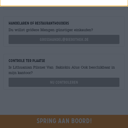
shop@bierothek.de
handelaren of restauranthouders
Du willst größere Mengen günstiger einkaufen?
grosshandel@bierothek.de
Controle ter plaatse
Is Lithuanian Pilsner Van Sakiskiu Alus Ook beschikbaar in
mijn kantoor?
Nu controleren
Spring aan boord!