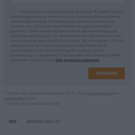
Hierbij geef ik toestemming aan Bierothek ® GmbH om mijn
persoonsgegevens te verwerken voor het aanmaken en beheren
van een klantaccount. Dit klantaccount geeft een overzicht en
controle over mijn verkoopactiviteiten en mijn persoonlijke
gegevens. Ik ben me ervan bewust dat ik deze toestemming te
allen tijde met werking voor de toekomst kan intrekken door een
e-mail te sturen naar shop@bierothek.de. Wij informeren u dat het
intrekken van uw toestemming geen invloed heeft op de
rechtmatigheid van de verwerking die op basis van uw
toestemming is uitgevoerd tot het moment van intrekking. Meer
informatie vindt u in onze
data protection statement
Inschrijven
* Prijzen zijn inclusief wettelijke BTW. Plus
Scheepvaart
plus
Deponeren
€ 0,08
* Prijzen zijn inclusief accijns
Info
Beoordelingen
(2)