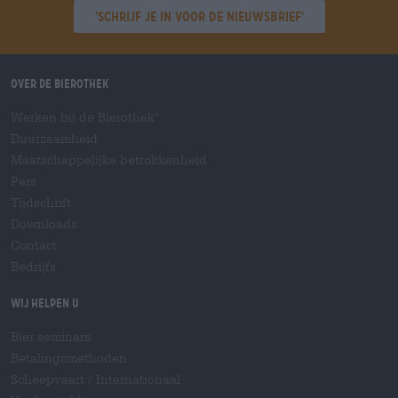
'Schrijf je in voor de nieuwsbrief'
Over de Bierothek
Werken bij de Bierothek
®
Duurzaamheid
Maatschappelijke betrokkenheid
Pers
Tijdschrift
Downloads
Contact
Bedrijfs
Wij helpen u
Bier seminars
Betalingsmethoden
Scheepvaart
/
Internationaal