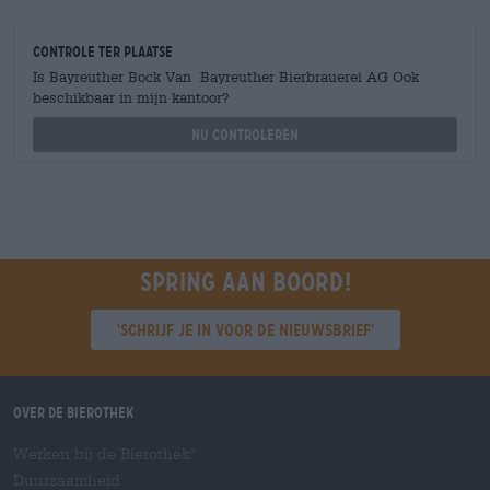
Controle ter plaatse
Is Bayreuther Bock Van Bayreuther Bierbrauerei AG Ook
beschikbaar in mijn kantoor?
Nu controleren
Spring aan boord!
'Schrijf je in voor de nieuwsbrief'
Over de Bierothek
Werken bij de Bierothek
®
Duurzaamheid