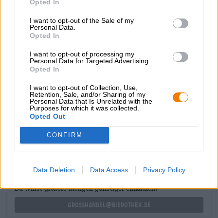
Opted In
beloond met een koperrood bierspecialiteit. De bock ruikt
naar gebrande mout, karamel en versgebakken brood;
I want to opt-out of the Sale of my
Opvallend is ook het indrukwekkende alcoholpercentage
Personal Data.
van 6,8%. De initiële smaak onthult een volumineuze
Opted In
body met zachte koolzuur en een romige textuur. Qua
I want to opt-out of processing my
smaak presenteert de Bock een rijkdom aan mouttonen
Personal Data for Targeted Advertising.
die smaken naar karamel, graan, donker brood en
Opted In
gekonfijt fruit en gecombineerd worden met delicate hop
en verwarmende alcohol.
I want to opt-out of Collection, Use,
Retention, Sale, and/or Sharing of my
Personal Data that Is Unrelated with the
Purposes for which it was collected.
Opted Out
GRATIS BIERCONSULT
Heb je vragen over dit bier? Wij zijn er voor u.
CONFIRM
shop@bierothek.de
Data Deletion
Data Access
Privacy Policy
handelaren of restauranthouders
Du willst größere Mengen günstiger einkaufen?
grosshandel@bierothek.de