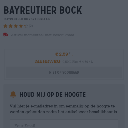
bayreuther bock
Bayreuther Bierbrauerei AG
(2)
Artikel momenteel niet beschikbaar
€ 2,59
MEHRWEG
0,50 L Fles € 4,50 / L
Niet op voorraad
Houd mij op de hoogte
Vul hier je e-mailadres in om eenmalig op de hoogte te
worden gehouden zodra het artikel weer beschikbaar is.
Your Email