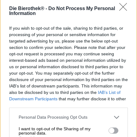
Die Bierothek® -
Do Not Process My Personal
In tegenstelling tot moderne ambachtelijke brouwerijen
Information
heeft het Bayreuther Brauhaus geen assortiment met
tientallen bijzondere, creatieve en bijzondere
bierspecialiteiten. In plaats daarvan concentreert de
If you wish to opt-out of the sale, sharing to third parties, or
traditionele Frankische brouwerij zich op het produceren
processing of your personal or sensitive information for
van drie echte klassiekers: een
Beierse Hel
, een
targeted advertising by us, please use the below opt-out
gistwitbier
en een krachtige Bock. Door de selectie terug
section to confirm your selection. Please note that after your
te brengen tot drie bieren kunnen de brouwers het
opt-out request is processed you may continue seeing
hoogste niveau van precisie, kwaliteit en controle
interest-based ads based on personal information utilized by
bereiken. Elke fles wordt met zorg en liefde gebrouwen
us or personal information disclosed to third parties prior to
en gebotteld en het recept is door jarenlang werk
your opt-out. You may separately opt-out of the further
geperfectioneerd.
disclosure of your personal information by third parties on the
IAB’s list of downstream participants. This information may
Wij waarderen deze aandacht voor detail en willen u hier
also be disclosed by us to third parties on the
IAB’s List of
graag kennis laten maken met de mooie Bayreuther Bock.
Downstream Participants
that may further disclose it to other
Jaar na jaar in de zomer bereiden de brouwers van het
third parties.
Bayreuther Brauhaus zich vol verwachting voor op het
bockbierseizoen. Het seizoen voor het immer populaire
Personal Data Processing Opt Outs
sterke bier begint in oktober en het fijne drankje is
doorgaans snel uitverkocht. Als u het geluk heeft één of
I want to opt-out of the Sharing of my
personal data.
twee flessen Bayreuther Bock te bemachtigen, wordt u