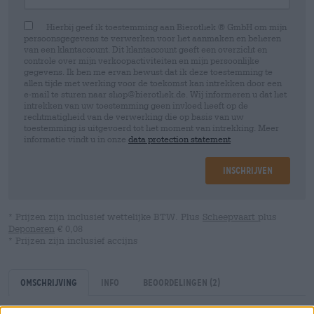
Hierbij geef ik toestemming aan Bierothek ® GmbH om mijn
persoonsgegevens te verwerken voor het aanmaken en beheren
van een klantaccount. Dit klantaccount geeft een overzicht en
controle over mijn verkoopactiviteiten en mijn persoonlijke
gegevens. Ik ben me ervan bewust dat ik deze toestemming te
allen tijde met werking voor de toekomst kan intrekken door een
e-mail te sturen naar shop@bierothek.de. Wij informeren u dat het
intrekken van uw toestemming geen invloed heeft op de
rechtmatigheid van de verwerking die op basis van uw
toestemming is uitgevoerd tot het moment van intrekking. Meer
informatie vindt u in onze
data protection statement
Inschrijven
* Prijzen zijn inclusief wettelijke BTW. Plus
Scheepvaart
plus
Deponeren
€ 0,08
* Prijzen zijn inclusief accijns
Omschrijving
Info
Beoordelingen
(2)