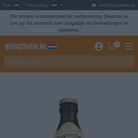
Skip to main content
Dutch
Nederland
Taal:
Verzending:
shop@bierothek.de
De winkel is momenteel in verbouwing. Daarom is
het op dit moment niet mogelijk om bestellingen te
plaatsen.
0
Einloggen / An
Warenkor
M