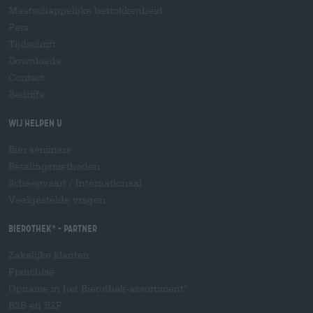
Maatschappelijke betrokkenheid
Pers
Tijdschrift
Downloads
Contact
Bedrijfs
Wij helpen u
Bier seminars
Betalingsmethoden
Scheepvaart
/
Internationaal
Veelgestelde vragen
Bierothek
- Partner
®
Zakelijke klanten
Franchise
Opname in het Bierothek-assortiment
®
B2B en B2F