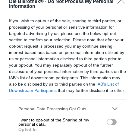
Die Bierothek® -
Do Not Process My Personal
De jaarlijkse hopoogst eind augustus en september is een
Information
vreugdevolle aangelegenheid. De nieuw aangevulde
voorraad aromatische kegels stelt niet alleen het komende
brouwjaar veilig, maar geeft brouwerijen ook de unieke
If you wish to opt-out of the sale, sharing to third parties, or
kans om bier te brouwen met verse groene hop. Meestal
processing of your personal or sensitive information for
wordt de hop gedroogd of verwerkt tot pellets of extract
targeted advertising by us, please use the below opt-out
voordat ze in de brouwerijen terechtkomen. Eén keer per
section to confirm your selection. Please note that after your
jaar kunt u het echter geheel vers en onbewerkt
opt-out request is processed you may continue seeing
gebruiken. Onder de brouwerijen die van deze geweldige
interest-based ads based on personal information utilized by
kans profiteren, bevindt zich Camba Bavaria uit
us or personal information disclosed to third parties prior to
Chiemsee.
your opt-out. You may separately opt-out of the further
disclosure of your personal information by third parties on the
Camba haalt zijn hop uit de Hallertau en wacht jaar na
IAB’s list of downstream participants. This information may
jaar reikhalzend op de levering van verse kegels om hun
also be disclosed by us to third parties on the
IAB’s List of
populaire - en strikt gelimiteerde - groene hoppilsner te
Downstream Participants
that may further disclose it to other
brouwen. Het brouwsel heet Paragraaf 14 en wordt
gemaakt met een vrachtwagen vol vers geoogste hop. De
third parties.
zeldzame specialiteit vloeit in een lichtgouden tint het
Personal Data Processing Opt Outs
glas binnen en wordt bekroond met een weelderige
schuimkraag van dicht, romig schuim. Een bloemengeur
I want to opt-out of the Sharing of my
met citrusfrisse ondertonen dringt naar de neus, de
personal data.
afdronk is in dezelfde lijn: lichtvoetige tonen van
Opted In
bloemige hop verslinden het gehemelte. Door het gebruik