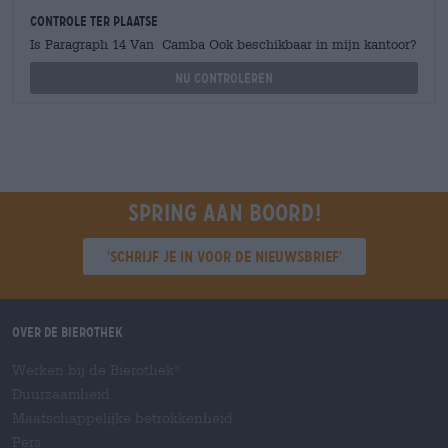
Controle ter plaatse
Is Paragraph 14 Van Camba Ook beschikbaar in mijn kantoor?
Nu controleren
Spring aan boord!
'Schrijf je in voor de nieuwsbrief'
Over de Bierothek
Werken bij de Bierothek
®
Duurzaamheid
Maatschappelijke betrokkenheid
Pers