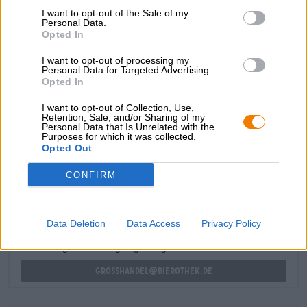
van verse hoorntjes heeft het bier een subtiele aardsheid
I want to opt-out of the Sale of my
en presenteert het ons het volle, sappige en kruidige
Personal Data.
Opted In
scala aan krachtige hoparoma’s. Een ongecompliceerde
bitterheid rondt de smaak harmonieus af.
I want to opt-out of processing my
Personal Data for Targeted Advertising.
Als je het wilt proeven, moet je er snel bij zijn!
Opted In
I want to opt-out of Collection, Use,
Retention, Sale, and/or Sharing of my
Personal Data that Is Unrelated with the
Purposes for which it was collected.
Opted Out
GRATIS BIERCONSULT
Heb je vragen over dit bier? Wij zijn er voor u.
CONFIRM
shop@bierothek.de
Data Deletion
Data Access
Privacy Policy
handelaren of restauranthouders
Du willst größere Mengen günstiger einkaufen?
grosshandel@bierothek.de