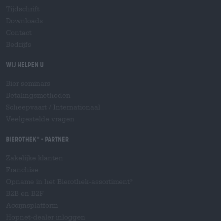
Tijdschrift
Downloads
Contact
Bedrijfs
Wij helpen u
Bier seminars
Betalingsmethoden
Scheepvaart
/
Internationaal
Veelgestelde vragen
Bierothek
- Partner
®
Zakelijke klanten
Franchise
Opname in het Bierothek-assortiment
®
B2B en B2F
Accijnsplatform
Hopnet-dealer inloggen