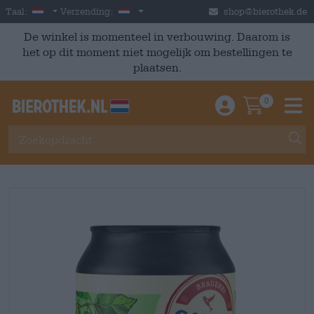
Skip to main content
Dutch
Nederland
Taal:
Verzending:
shop@bierothek.de
De winkel is momenteel in verbouwing. Daarom is
het op dit moment niet mogelijk om bestellingen te
plaatsen.
0
Einloggen / An
Warenkor
M