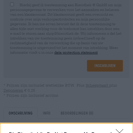
Hierbij geef ik toestemming aan Bierothek ® GmbH om mijn
persoonsgegevens te verwerken voor het aanmaken en beheren
van een klantaccount. Dit klantaccount geeft een overzicht en
controle over mijn verkoopactiviteiten en mijn persoonlijke
gegevens. Ik ben me ervan bewust dat ik deze toestemming te
allen tijde met werking voor de toekomst kan intrekken door een
e-mail te sturen naar shop@bierothek.de. Wij informeren u dat het
intrekken van uw toestemming geen invloed heeft op de
rechtmatigheid van de verwerking die op basis van uw
toestemming is uitgevoerd tot het moment van intrekking. Meer
informatie vindt u in onze
data protection statement
Inschrijven
* Prijzen zijn inclusief wettelijke BTW. Plus
Scheepvaart
plus
Deponeren
€ 0,25
* Prijzen zijn inclusief accijns
Omschrijving
Info
Beoordelingen
(0)