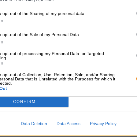
slecht kunnen aflopen, maar de Hertls hebben er het b
interesses met een gezamenlijke creatie. Vater & Sohn 
o opt-out of the Sharing of my personal data.
wijnmaken combineert: een jonge stout wordt vergist m
In
Het resultaat is een fantastisch bier dat verkrijgbaar is
gourmetgrootte van 0,75l
.
o opt-out of the Sale of my Personal Data.
In
to opt-out of processing my Personal Data for Targeted
ing.
GRATIS BIERCONSULT
handelaren of
In
restauranthouders
Heb je vragen over dit bier?
Wij zijn er voor u.
Du willst größere 
o opt-out of Collection, Use, Retention, Sale, and/or Sharing
shop@bierothek.de
günstiger einkaufen
ersonal Data that Is Unrelated with the Purposes for which it
lected.
Out
grosshandel@bier
CONFIRM
Data Deletion
Data Access
Privacy Policy