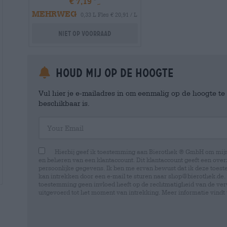
€ 7,19
MEHRWEG
0,33 L Fles € 20,91 / L
Niet op voorraad
Houd mij op de hoogte
Vul hier je e-mailadres in om eenmalig op de hoogte t
beschikbaar is.
Your Email
Hierbij geef ik toestemming aan Bierothek ® GmbH om mi
en beheren van een klantaccount. Dit klantaccount geeft een overz
persoonlijke gegevens. Ik ben me ervan bewust dat ik deze toest
kan intrekken door een e-mail te sturen naar shop@bierothek.de.
toestemming geen invloed heeft op de rechtmatigheid van de ve
uitgevoerd tot het moment van intrekking. Meer informatie vindt