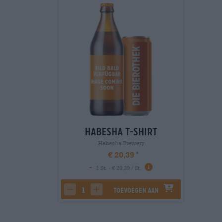
Habesha T-Shirt
Habesha Brewery
€ 20,39
-
1 St. - € 20,39 / St.
Toevoegen aan
decrease quantity
increase quantity
winkelwagen