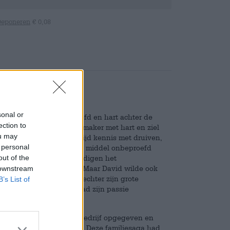
Deponeren
€ 0,08
 tussen vader en zoon.
sonal or
aal. David Hertl, het hoofd en hart achter de
ection to
 vader Bernd Hertl is wijnmaker met hart en ziel
ou may
maakte al op jonge leeftijd kennis met druiven,
 personal
h niet echt. Er werd geen middel onbeproefd
out of the
rden. Om hem aan te moedigen het
 grootvader meegestuurd. Maar David wilde ook
 downstream
ouwerij ontdekte David echter zijn grote
B’s List of
van verlichting, David had zijn passie
 korte termijn zijn wijnbedrijf opgegeven en
te brouwerij van Franken. Deze familiesaga had