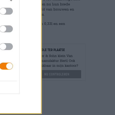
este van gemaakt en vieren nu hun brede
is een bier dat het ambacht van brouwen en
et een jonge Domina-wijn.
 in een monstergrootte van 0,33l en een
Controle ter plaatse
Is Vater & Sohn klein Van
Braumanufaktur Hertl Ook
Mengen
beschikbaar in mijn kantoor?
?
Nu controleren
othek.de