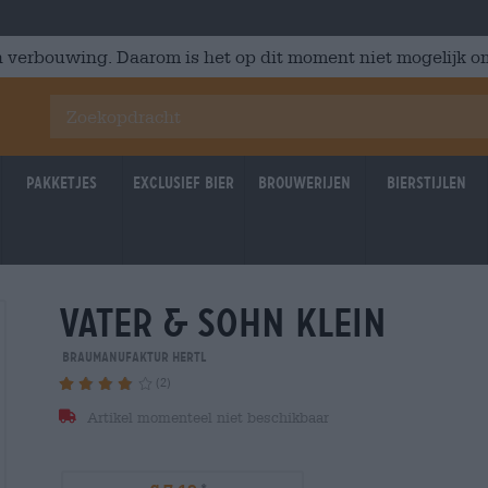
 verbouwing. Daarom is het op dit moment niet mogelijk om
Pakketjes
Exclusief Bier
Brouwerijen
Bierstijlen
vater & sohn klein
Braumanufaktur Hertl
(2)
Artikel momenteel niet beschikbaar