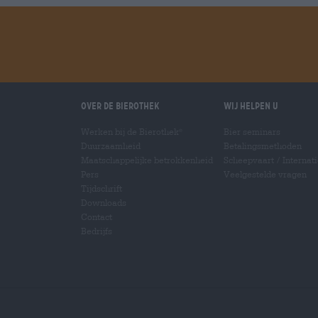
Over de Bierothek
Wij helpen u
Werken bij de Bierothek
Bier seminars
®
Duurzaamheid
Betalingsmethoden
Maatschappelijke betrokkenheid
Scheepvaart
/
Internat
Pers
Veelgestelde vragen
Tijdschrift
Downloads
Contact
Bedrijfs