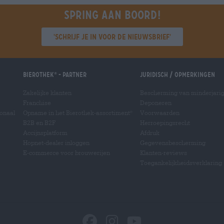
Spring aan boord!
'Schrijf je in voor de nieuwsbrief'
Bierothek
- Partner
Juridisch / Opmerkingen
®
Zakelijke klanten
Bescherming van minderjari
Franchise
Deponeren
ionaal
Opname in het Bierothek-assortiment
Voorwaarden
®
B2B en B2F
Herroepingsrecht
Accijnsplatform
Afdruk
Hopnet-dealer inloggen
Gegevensbescherming
E-commerce voor brouwerijen
Klanten-reviews
Toegankelijkheidsverklaring