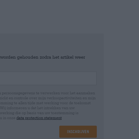
e worden gehouden zodra het artikel weer
jn persoonsgegevens te verwerken voor het aanmaken
icht en controle over mijn verkoopactiviteiten en mijn
emming te allen tijde met werking voor de toekomst
 Wij informeren u dat het intrekken van uw
rwerking die op basis van uw toestemming is
 u in onze
data protection statement
Inschrijven