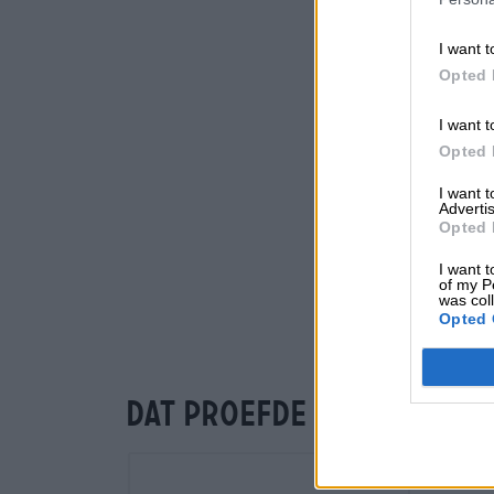
I want t
Opted 
I want t
Opted 
I want 
Advertis
Opted 
I want t
of my P
was col
Opted 
Dat proefde je ook