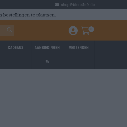
shop@bierothek.de
 bestellingen te plaatsen.
0
Einloggen / Anmelden
Warenkorb
Cadeaus
Aanbiedingen
Verzenden
%