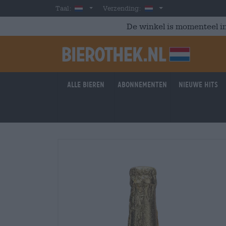
Skip to main content
Dutch
Nederland
Taal:
Verzending:
De winkel is momenteel in
Alle bieren
Abonnementen
Nieuwe hits