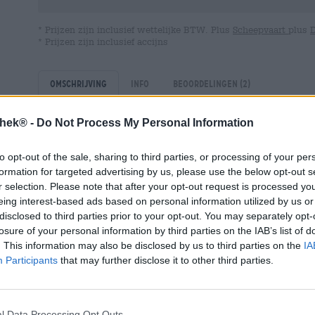
* Prijzen zijn inclusief wettelijke BTW. Plus
Scheepvaart
plus
* Prijzen zijn inclusief accijns
Omschrijving
Info
Beoordelingen
(2)
thek® -
Do Not Process My Personal Information
Het oudste conflict in de mensheid is waarschijnlijk dat
to opt-out of the sale, sharing to third parties, or processing of your per
Achter deze biercreatie schuilt een heel persoonlijk verh
formation for targeted advertising by us, please use the below opt-out s
Hertl-brouwerij, komt eigenlijk uit een wijnfamilie. Zijn
r selection. Please note that after your opt-out request is processed y
en wilde dat zijn zoon het vak ook zou leren. De jongen 
eing interest-based ads based on personal information utilized by us or
maar zijn enthousiasme voor oenologie ontwikkelde zic
disclosed to third parties prior to your opt-out. You may separately opt-
gelaten, maar de koppige David kon niet overtuigd wo
familiebedrijf voort te zetten, werd de jongen met zijn
losure of your personal information by third parties on the IAB’s list of
geen elektricien worden. Tijdens een bezoek aan een br
. This information may also be disclosed by us to third parties on the
IA
interesse in het brouwvak. De familie slaakte een zucht 
Participants
that may further disclose it to other third parties.
gevonden!
En omdat de Hertls geen wrok koesteren, heeft Bernd op
ondersteunt hij David sinds dag één actief in de kleins
l Data Processing Opt Outs