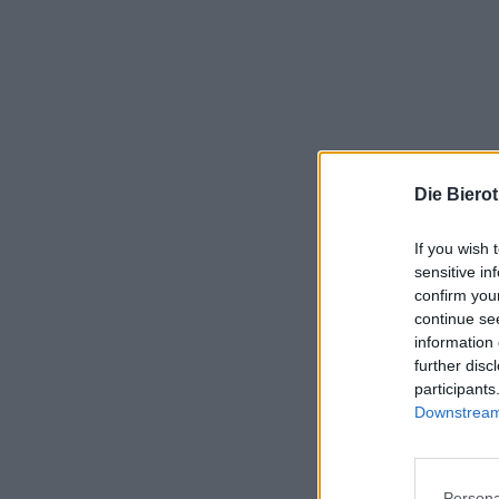
Die Biero
If you wish 
sensitive in
confirm you
continue se
information 
further disc
participants
Downstream 
Persona