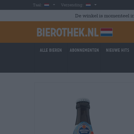
Skip to main content
Dutch
Nederland
Taal:
Verzending:
De winkel is momenteel in
Alle bieren
Abonnementen
Nieuwe hits