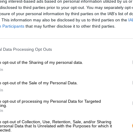
eing interest-based ads based on personal information utilized by us or
* Prijzen zijn inclusief wettelijke BTW. Plus
Scheepvaart
plus
disclosed to third parties prior to your opt-out. You may separately opt-
* Prijzen zijn inclusief accijns
losure of your personal information by third parties on the IAB’s list of
. This information may also be disclosed by us to third parties on the
IA
Participants
that may further disclose it to other third parties.
Omschrijving
Info
Beoordelingen
(0)
l Data Processing Opt Outs
Tap is het Engelse woord voor tap en wordt in het Duits
bier. Veel brouwerijen beschikken over zogenaamde tap
getapt aanbieden. Sommige ambachtelijke bierbars hou
o opt-out of the Sharing of my personal data.
overgenomen door collega-brouwers en hun bieren, en v
In
brouwsels momenteel “van de tap” zijn.
o opt-out of the Sale of my Personal Data.
Ook brouwerij Schneider Weisse uit München heeft he
In
overzicht te hebben van hun creaties en de evolutie va
nummering in. TAP1 was het eerste bier met deze bijzo
to opt-out of processing my Personal Data for Targeted
maken met TAP3: Een witte die al meer dan 20 jaar best
ing.
In
TAP3 is echter geen gewoon witbier. De donker amberkl
beste hop, maar geen alcohol. Met minder dan 0,5% is d
o opt-out of Collection, Use, Retention, Sale, and/or Sharing
waarderen het lichtgewicht vanwege de verfrissende e
ersonal Data that Is Unrelated with the Purposes for which it
lected.
spijt van de moutige smaak. Het aroma bestaat uit ovenv