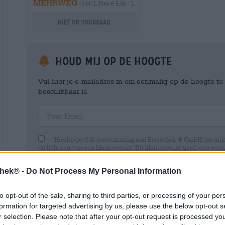
MEHRWEG
0,50 L Fles € 5,06 / L
Niet op voorraad
Houd mij op de hoogte
Vul hier je e-mailadres in om eenmalig op de hoogte t
beschikbaar is.
Your Email
Hierbij geef ik toestemming aan Bierothek ® GmbH om mi
en beheren van een klantaccount. Dit klantaccount geeft een overz
persoonlijke gegevens. Ik ben me ervan bewust dat ik deze toest
kan intrekken door een e-mail te sturen naar shop@bierothek.de.
thek® -
Do Not Process My Personal Information
toestemming geen invloed heeft op de rechtmatigheid van de ve
uitgevoerd tot het moment van intrekking. Meer informatie vindt
to opt-out of the sale, sharing to third parties, or processing of your per
formation for targeted advertising by us, please use the below opt-out s
r selection. Please note that after your opt-out request is processed y