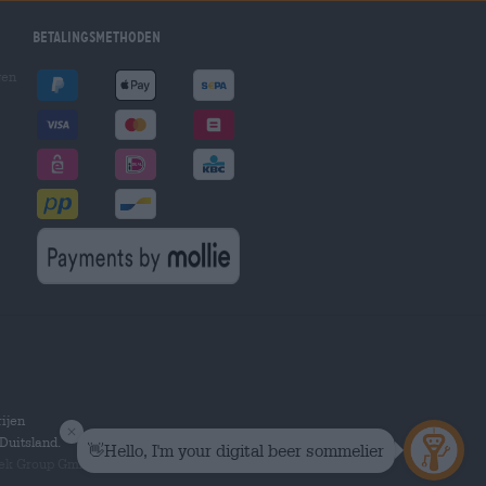
Betalingsmethoden
gen
ijen
Duitsland.
hek Group GmbH.
Alle rechten voorbehouden.