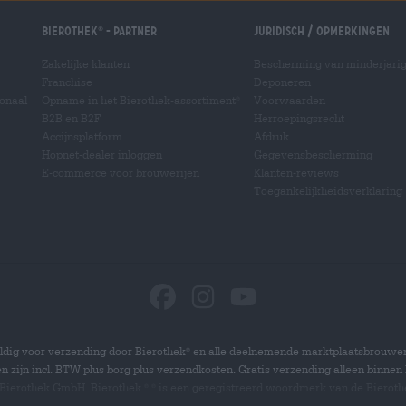
Bierothek
- Partner
Juridisch / Opmerkingen
®
Zakelijke klanten
Bescherming van minderjari
Franchise
Deponeren
ionaal
Opname in het Bierothek-assortiment
Voorwaarden
®
B2B en B2F
Herroepingsrecht
Accijnsplatform
Afdruk
Hopnet-dealer inloggen
Gegevensbescherming
E-commerce voor brouwerijen
Klanten-reviews
Toegankelijkheidsverklaring
dig voor verzending door Bierothek
en alle deelnemende marktplaatsbrouwer
®
zen zijn incl. BTW plus borg plus verzendkosten. Gratis verzending alleen binnen 
 Bierothek GmbH. Bierothek
is een geregistreerd woordmerk van de Bierot
®
®