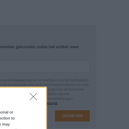
e worden gehouden zodra het artikel weer
jn persoonsgegevens te verwerken voor het aanmaken
icht en controle over mijn verkoopactiviteiten en mijn
emming te allen tijde met werking voor de toekomst
 Wij informeren u dat het intrekken van uw
rwerking die op basis van uw toestemming is
 u in onze
data protection statement
sonal or
Inschrijven
ection to
ou may