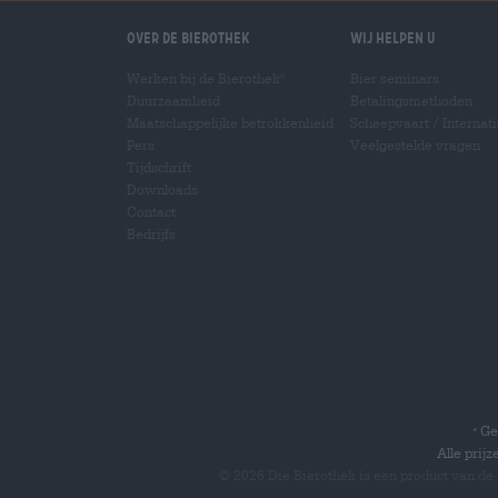
Over de Bierothek
Wij helpen u
Werken bij de Bierothek
Bier seminars
®
Duurzaamheid
Betalingsmethoden
Maatschappelijke betrokkenheid
Scheepvaart
/
Internat
Pers
Veelgestelde vragen
Tijdschrift
Downloads
Contact
Bedrijfs
Gel
*
Alle prij
© 2026 Die Bierothek
is een product van de