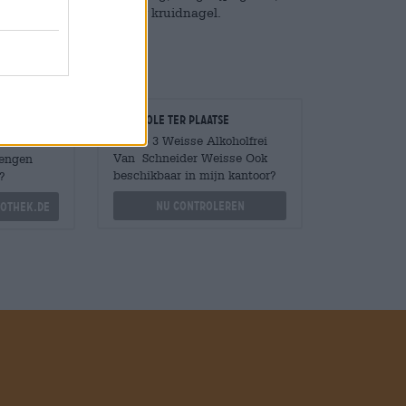
 is zoet en smaakt naar kruidnagel.
Controle ter plaatse
Is Tap 3 Weisse Alkoholfrei
Van Schneider Weisse Ook
Mengen
beschikbaar in mijn kantoor?
?
Nu controleren
othek.de