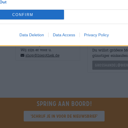
Out
romige karamel en de klassieke bananentoon. De afdronk
CONFIRM
Data Deletion
Data Access
Privacy Policy
GRATIS BIERCONSULT
handelaren of
restauranthouders
Heb je vragen over dit bier?
Wij zijn er voor u.
Du willst größere 
shop@bierothek.de
günstiger einkaufen
grosshandel@bier
Spring aan boord!
'Schrijf je in voor de nieuwsbrief'