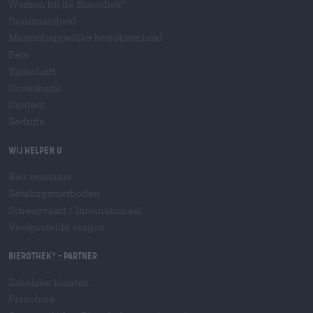
Werken bij de Bierothek
®
Duurzaamheid
Maatschappelijke betrokkenheid
Pers
Tijdschrift
Downloads
Contact
Bedrijfs
Wij helpen u
Bier seminars
Betalingsmethoden
Scheepvaart
/
Internationaal
Veelgestelde vragen
Bierothek
- Partner
®
Zakelijke klanten
Franchise