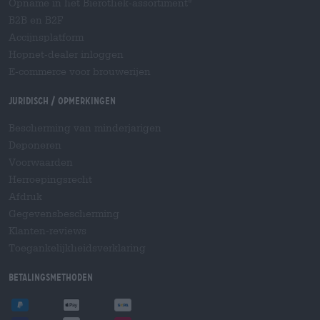
Opname in het Bierothek-assortiment
®
B2B en B2F
Accijnsplatform
Hopnet-dealer inloggen
E-commerce voor brouwerijen
Juridisch / Opmerkingen
Bescherming van minderjarigen
Deponeren
Voorwaarden
Herroepingsrecht
Afdruk
Gegevensbescherming
Klanten-reviews
Toegankelijkheidsverklaring
Betalingsmethoden