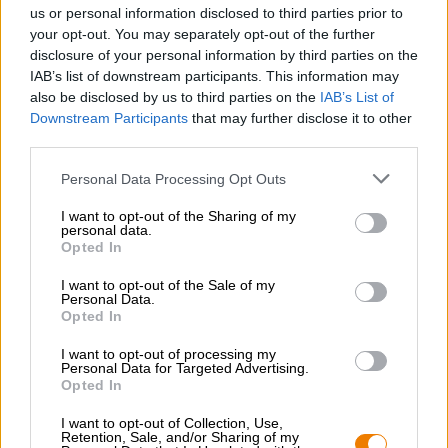
vruchtensap, gouden citroenolie, rijpe nectarines en
us or personal information disclosed to third parties prior to
ananas. Delicate hints van munt en kruiden maken de
your opt-out. You may separately opt-out of the further
potpourri compleet. En natuurlijk het ongelooflijke
disclosure of your personal information by third parties on the
alcoholpercentage van 10,8% en een niet te
IAB’s list of downstream participants. This information may
onderschatten bitterheid.
also be disclosed by us to third parties on the
IAB’s List of
Downstream Participants
that may further disclose it to other
Enorm!
third parties.
Personal Data Processing Opt Outs
I want to opt-out of the Sharing of my
personal data.
Opted In
GRATIS BIERCONSULT
Heb je vragen over dit bier? Wij zijn er voor u.
I want to opt-out of the Sale of my
shop@bierothek.de
Personal Data.
Opted In
I want to opt-out of processing my
handelaren of restauranthouders
Personal Data for Targeted Advertising.
Du willst größere Mengen günstiger einkaufen?
Opted In
grosshandel@bierothek.de
I want to opt-out of Collection, Use,
Retention, Sale, and/or Sharing of my