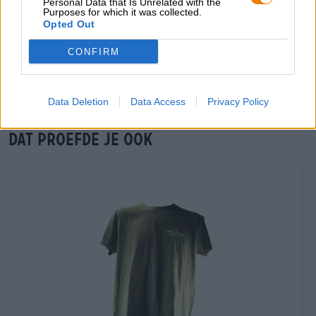
Personal Data that Is Unrelated with the
Purposes for which it was collected.
Opted Out
Controle ter plaatse
Is RuinTen Triple IPA Van Stone Brewing USA Ook
CONFIRM
beschikbaar in mijn kantoor?
Nu controleren
Data Deletion
Data Access
Privacy Policy
Dat proefde je ook