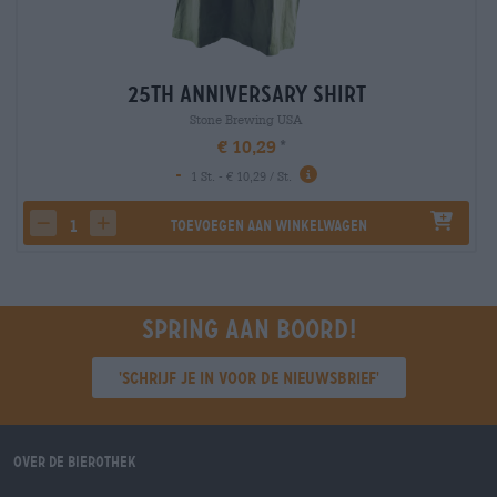
25th Anniversary Shirt
Stone Brewing USA
€ 10,29
-
1 St. - € 10,29 / St.
Toevoegen aan winkelwagen
decrease quantity
increase quantity
Spring aan boord!
'Schrijf je in voor de nieuwsbrief'
Over de Bierothek