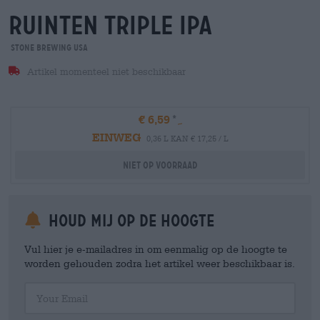
ruinten triple ipa
Stone Brewing USA
Artikel momenteel niet beschikbaar
€ 6,59
EINWEG
0,36 L KAN € 17,25 / L
Niet op voorraad
Houd mij op de hoogte
Vul hier je e-mailadres in om eenmalig op de hoogte te
worden gehouden zodra het artikel weer beschikbaar is.
Your Email