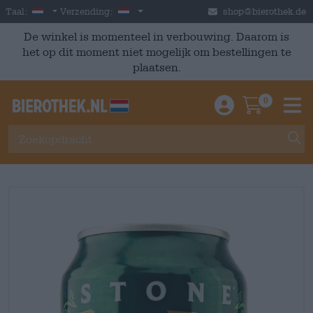
Skip to main content
Dutch
Nederland
Taal:
Verzending:
shop@bierothek.de
De winkel is momenteel in verbouwing. Daarom is
het op dit moment niet mogelijk om bestellingen te
plaatsen.
0
Einloggen / An
Warenkor
M