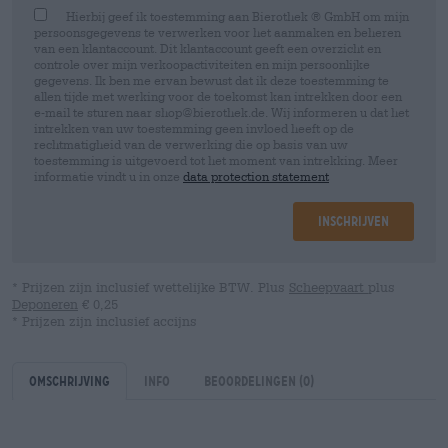
Hierbij geef ik toestemming aan Bierothek ® GmbH om mijn
persoonsgegevens te verwerken voor het aanmaken en beheren
van een klantaccount. Dit klantaccount geeft een overzicht en
controle over mijn verkoopactiviteiten en mijn persoonlijke
gegevens. Ik ben me ervan bewust dat ik deze toestemming te
allen tijde met werking voor de toekomst kan intrekken door een
e-mail te sturen naar shop@bierothek.de. Wij informeren u dat het
intrekken van uw toestemming geen invloed heeft op de
rechtmatigheid van de verwerking die op basis van uw
toestemming is uitgevoerd tot het moment van intrekking. Meer
informatie vindt u in onze
data protection statement
Inschrijven
* Prijzen zijn inclusief wettelijke BTW. Plus
Scheepvaart
plus
Deponeren
€ 0,25
* Prijzen zijn inclusief accijns
Omschrijving
Info
Beoordelingen
(0)