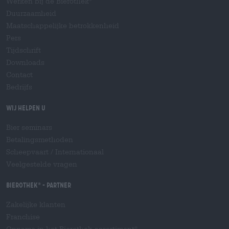
Werken bij de Bierothek
Duurzaamheid
Maatschappelijke betrokkenheid
Pers
Tijdschrift
Downloads
Contact
Bedrijfs
Wij helpen u
Bier seminars
Betalingsmethoden
Scheepvaart
/
Internationaal
Veelgestelde vragen
Bierothek
- Partner
®
Zakelijke klanten
Franchise
®