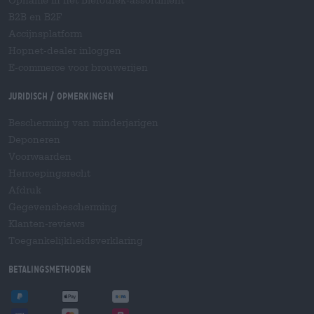
Opname in het Bierothek-assortiment
B2B en B2F
Accijnsplatform
Hopnet-dealer inloggen
E-commerce voor brouwerijen
Juridisch / Opmerkingen
Bescherming van minderjarigen
Deponeren
Voorwaarden
Herroepingsrecht
Afdruk
Gegevensbescherming
Klanten-reviews
Toegankelijkheidsverklaring
Betalingsmethoden