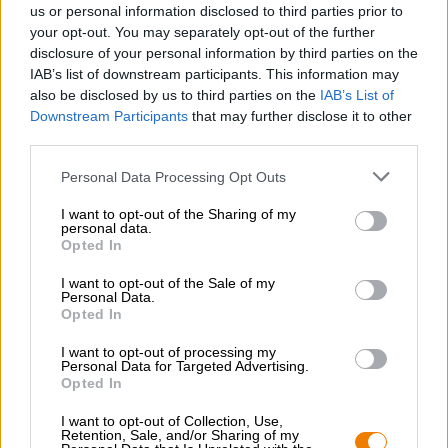
vleugje gember. Een sterke gistkruiden ronden het
us or personal information disclosed to third parties prior to
totaalbeeld vakkundig af.
your opt-out. You may separately opt-out of the further
disclosure of your personal information by third parties on the
Het team brouwde deze knaller oorspronkelijk exclusief
IAB’s list of downstream participants. This information may
voor zichzelf. Maar toen niemand het uit hun hoofd kon
also be disclosed by us to third parties on the
IAB’s List of
krijgen, moesten ze het meesterwerk met hun publiek
Downstream Participants
that may further disclose it to other
delen. Wat een geluk!
third parties.
Personal Data Processing Opt Outs
I want to opt-out of the Sharing of my
personal data.
GRATIS BIERCONSULT
Opted In
Heb je vragen over dit bier? Wij zijn er voor u.
I want to opt-out of the Sale of my
shop@bierothek.de
Personal Data.
Opted In
I want to opt-out of processing my
handelaren of restauranthouders
Personal Data for Targeted Advertising.
Du willst größere Mengen günstiger einkaufen?
Opted In
grosshandel@bierothek.de
I want to opt-out of Collection, Use,
Retention, Sale, and/or Sharing of my