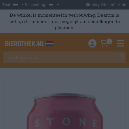
Skip to main content
Dutch
Nederland
Taal:
Verzending:
shop@bierothek.de
De winkel is momenteel in verbouwing. Daarom is
het op dit moment niet mogelijk om bestellingen te
plaatsen.
0
Einloggen / An
Warenkor
M