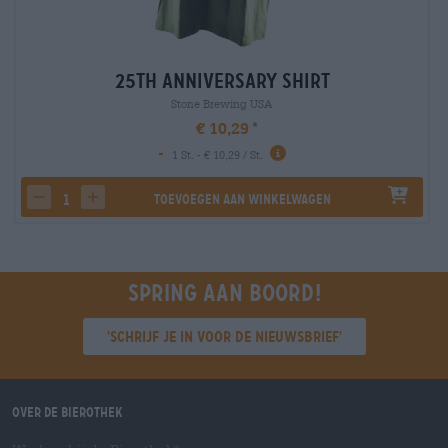
25th Anniversary Shirt
Stone Brewing USA
€ 10,29
-
1 St. - € 10,29 / St.
Toevoegen aan winkelwagen
decrease quantity
increase quantity
Spring aan boord!
'Schrijf je in voor de nieuwsbrief'
Over de Bierothek
®