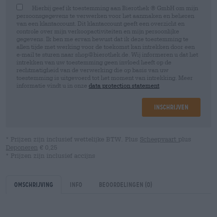
Hierbij geef ik toestemming aan Bierothek ® GmbH om mijn
persoonsgegevens te verwerken voor het aanmaken en beheren
van een klantaccount. Dit klantaccount geeft een overzicht en
controle over mijn verkoopactiviteiten en mijn persoonlijke
gegevens. Ik ben me ervan bewust dat ik deze toestemming te
allen tijde met werking voor de toekomst kan intrekken door een
e-mail te sturen naar shop@bierothek.de. Wij informeren u dat het
intrekken van uw toestemming geen invloed heeft op de
rechtmatigheid van de verwerking die op basis van uw
toestemming is uitgevoerd tot het moment van intrekking. Meer
informatie vindt u in onze
data protection statement
Inschrijven
* Prijzen zijn inclusief wettelijke BTW. Plus
Scheepvaart
plus
Deponeren
€ 0,25
* Prijzen zijn inclusief accijns
Omschrijving
Info
Beoordelingen
(0)