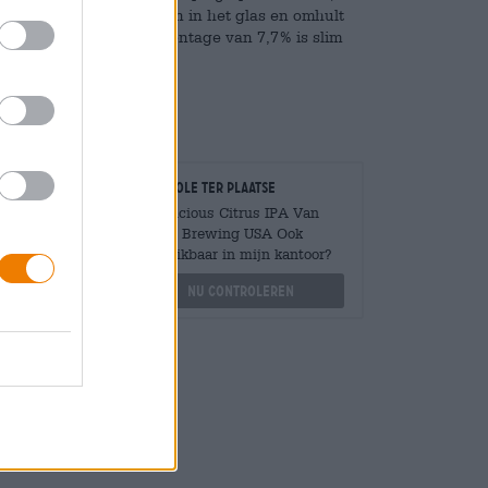
te aardbeien en frambozen in het glas en omhult
ukwekkende alcoholpercentage van 7,7% is slim
Controle ter plaatse
Is Delicious Citrus IPA Van
Stone Brewing USA Ook
Mengen
beschikbaar in mijn kantoor?
?
Nu controleren
othek.de