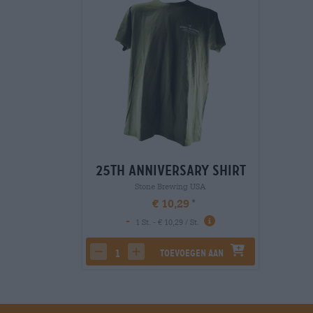
25th Anniversary Shirt
Stone Brewing USA
€ 10,29
-
1 St. - € 10,29 / St.
Toevoegen aan
decrease quantity
increase quantity
winkelwagen