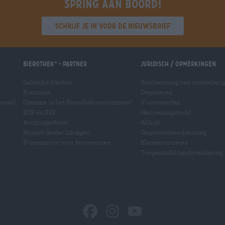
Spring aan boord!
'Schrijf je in voor de nieuwsbrief'
Bierothek
- Partner
Juridisch / Opmerkingen
®
Zakelijke klanten
Bescherming van minderjari
Franchise
Deponeren
ionaal
Opname in het Bierothek-assortiment
Voorwaarden
®
B2B en B2F
Herroepingsrecht
Accijnsplatform
Afdruk
Hopnet-dealer inloggen
Gegevensbescherming
E-commerce voor brouwerijen
Klanten-reviews
Toegankelijkheidsverklaring