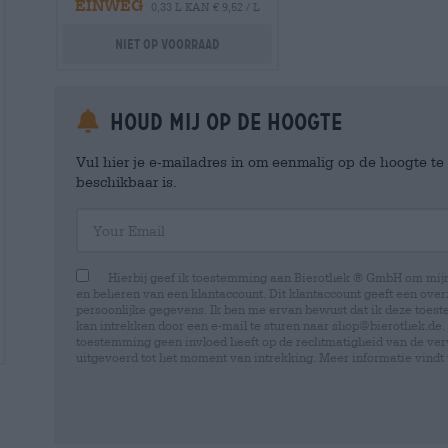
EINWEG
0,33 L KAN € 9,52 / L
Niet op voorraad
Houd mij op de hoogte
Vul hier je e-mailadres in om eenmalig op de hoogte t
beschikbaar is.
Your Email
Hierbij geef ik toestemming aan Bierothek ® GmbH om mi
en beheren van een klantaccount. Dit klantaccount geeft een overz
persoonlijke gegevens. Ik ben me ervan bewust dat ik deze toest
kan intrekken door een e-mail te sturen naar shop@bierothek.de.
toestemming geen invloed heeft op de rechtmatigheid van de ve
uitgevoerd tot het moment van intrekking. Meer informatie vindt