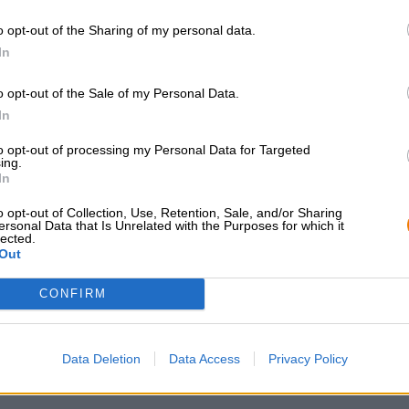
hints van witte wijn en een fruitig trio van ananas, wit
o opt-out of the Sharing of my personal data.
het gehemelte met een dikke, romige textuur. Het indr
in de smaak geïntegreerd.
In
o opt-out of the Sale of my Personal Data.
In
to opt-out of processing my Personal Data for Targeted
GRATIS BIERCONSULT
handelaren of
ing.
restauranthouders
In
Heb je vragen over dit bier?
Wij zijn er voor u.
Du willst größere 
o opt-out of Collection, Use, Retention, Sale, and/or Sharing
shop@bierothek.de
günstiger einkaufen
ersonal Data that Is Unrelated with the Purposes for which it
lected.
grosshandel@bier
Out
CONFIRM
Data Deletion
Data Access
Privacy Policy