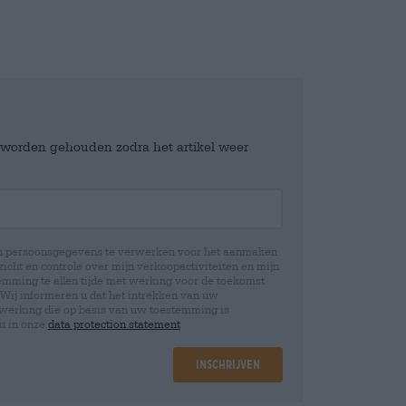
e worden gehouden zodra het artikel weer
jn persoonsgegevens te verwerken voor het aanmaken
icht en controle over mijn verkoopactiviteiten en mijn
emming te allen tijde met werking voor de toekomst
 Wij informeren u dat het intrekken van uw
rwerking die op basis van uw toestemming is
 u in onze
data protection statement
Inschrijven