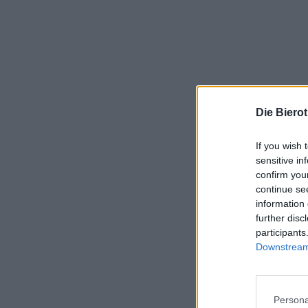
Die Biero
If you wish 
sensitive in
confirm you
continue se
information 
further disc
participants
Downstream 
Persona