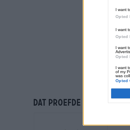
I want t
Opted 
I want t
Opted 
I want 
Advertis
Opted 
I want t
of my P
was col
Opted 
Dat proefde je ook