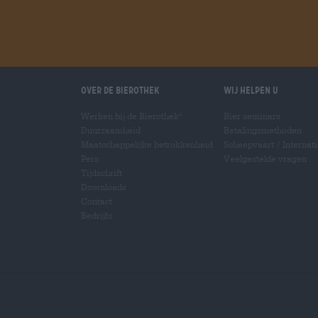
Over de Bierothek
Wij helpen u
Werken bij de Bierothek
Bier seminars
®
Duurzaamheid
Betalingsmethoden
Maatschappelijke betrokkenheid
Scheepvaart
/
Internat
Pers
Veelgestelde vragen
Tijdschrift
Downloads
Contact
Bedrijfs