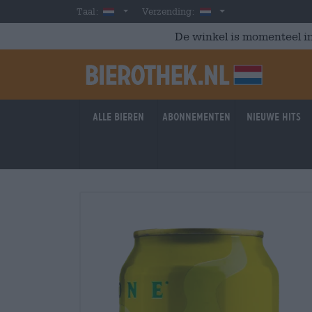
Skip to main content
Dutch
Nederland
Taal:
Verzending:
De winkel is momenteel in
Alle bieren
Abonnementen
Nieuwe hits