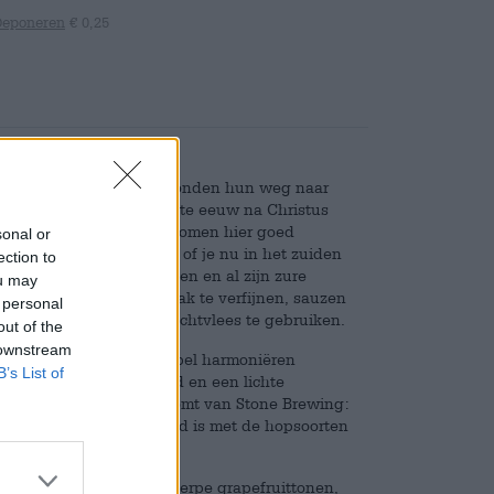
Deponeren
€ 0,25
ische Zuidoost-Azië. Ze vonden hun weg naar
eidden zich al in de eerste eeuw na Christus
emperaturen konden de bomen hier goed
sonal or
 van de lokale keuken: of je nu in het zuiden
ection to
n Spanje bent – de citroen en al zijn zure
ou may
n het om taarten en gebak te verfijnen, sauzen
 personal
schil, het sap en het vruchtvlees te gebruiken.
out of the
 downstream
oen, limoen en sinaasappel harmoniëren
B’s List of
r een heldere fruitigheid en een lichte
extra citrusingrediënt komt van Stone Brewing:
elschil, die gecombineerd is met de hopsoorten
 creëren.
id van sinaasappel, scherpe grapefruittonen,