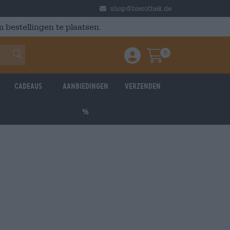
shop@bierothek.de
 bestellingen te plaatsen.
0
Einloggen / Anmelden
Warenkorb
Cadeaus
Aanbiedingen
Verzenden
%