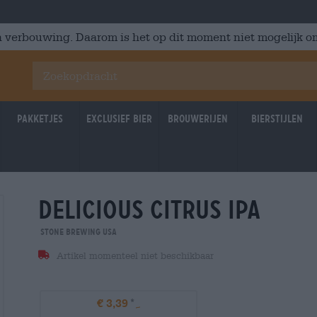
 verbouwing. Daarom is het op dit moment niet mogelijk om
Pakketjes
Exclusief Bier
Brouwerijen
Bierstijlen
delicious citrus ipa
Stone Brewing USA
Artikel momenteel niet beschikbaar
€ 3,39