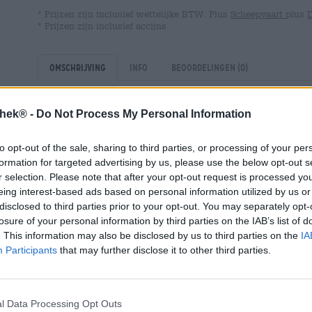
* Prijzen zijn inclusief wettelijke BTW. Plus
Scheepvaart
plus
* Prijzen zijn inclusief accijns
Omschrijving
Info
Beoordelingen
(0)
thek® -
Do Not Process My Personal Information
Citrusvruchten komen oorspronkelijk uit het hete, trop
Europa in de bagage van vroege globetrotters en verspr
naar de Middellandse Zee en Spanje. Door de warme t
to opt-out of the sale, sharing to third parties, or processing of your per
gedijen en werden hun vruchten een integraal onderdeel
formation for targeted advertising by us, please use the below opt-out s
van Italië, op de Griekse eilanden of op het vasteland va
r selection. Please note that after your opt-out request is processed y
familieleden zijn niet meer weg te denken. We gebruike
eing interest-based ads based on personal information utilized by us or
en dressings een citroenachtige frisheid te geven en de 
disclosed to third parties prior to your opt-out. You may separately opt-
losure of your personal information by third parties on the IAB’s list of
Brouwers houden ook van de levendige brouwsels. Citr
. This information may also be disclosed by us to third parties on the
IA
prachtig met verschillende soorten hop en geven het bie
Participants
that may further disclose it to other third parties.
zuurgraad. Een bijzonder verfrissend brouwsel met een 
Hun Delicious Citrus IPA bevat vers geraspte sinaasapp
Amarillo, Talus en El Dorado om een zonnig spektakel te
l Data Processing Opt Outs
De druppel met citrusaccenten brengt de sappige zoethe