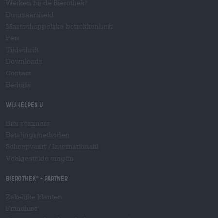
Werken bij de Bierothek
®
Duurzaamheid
Maatschappelijke betrokkenheid
Pers
Tijdschrift
Downloads
Contact
Bedrijfs
Wij helpen u
Bier seminars
Betalingsmethoden
Scheepvaart
/
Internationaal
Veelgestelde vragen
Bierothek
- Partner
®
Zakelijke klanten
Franchise