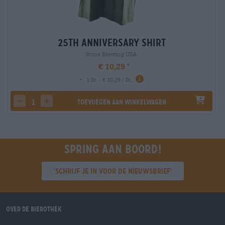
25th Anniversary Shirt
Stone Brewing USA
€ 10,29
-
1 St. - € 10,29 / St.
Toevoegen aan winkelwagen
decrease quantity
increase quantity
Spring aan boord!
'Schrijf je in voor de nieuwsbrief'
Over de Bierothek