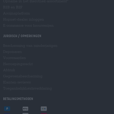
Opname in het Bierothek-assortiment
®
B2B en B2F
Accijnsplatform
Hopnet-dealer inloggen
E-commerce voor brouwerijen
Juridisch / Opmerkingen
Bescherming van minderjarigen
Deponeren
Voorwaarden
Herroepingsrecht
Afdruk
Gegevensbescherming
Klanten-reviews
Toegankelijkheidsverklaring
Betalingsmethoden