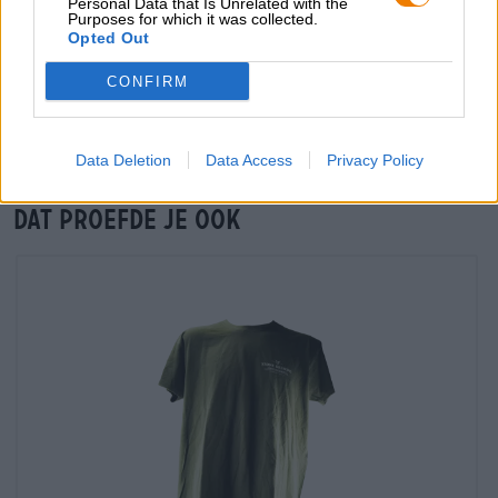
Personal Data that Is Unrelated with the
Purposes for which it was collected.
Opted Out
Controle ter plaatse
Is Delicious Hazy IPA Van Stone Brewing USA Ook
CONFIRM
beschikbaar in mijn kantoor?
Nu controleren
Data Deletion
Data Access
Privacy Policy
Dat proefde je ook