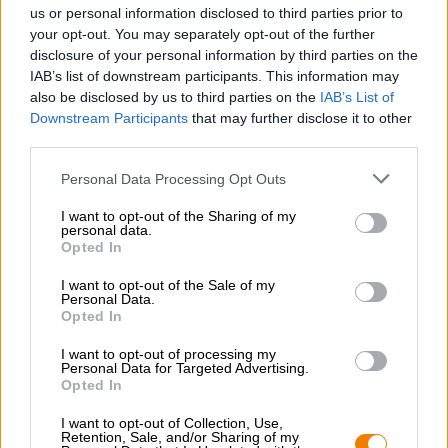
van rijpe sinaasappel, perziken en ananas ontmoeten een
us or personal information disclosed to third parties prior to
romige zoetheid en een vleugje vanille in de mond. Het
your opt-out. You may separately opt-out of the further
luxueuze, gripvolle mondgevoel versterkt de illusie en
disclosure of your personal information by third parties on the
geeft het bier de uitstraling van een heerlijk dessert. De
IAB’s list of downstream participants. This information may
frisse, goed geplaatste bitterheid rondt het biergenot op
also be disclosed by us to third parties on the
IAB’s List of
harmonieuze wijze af en doet na het nuttigen van de
Downstream Participants
that may further disclose it to other
laatste druppel verlangen naar meer.
third parties.
Personal Data Processing Opt Outs
I want to opt-out of the Sharing of my
personal data.
Opted In
GRATIS BIERCONSULT
Heb je vragen over dit bier? Wij zijn er voor u.
I want to opt-out of the Sale of my
shop@bierothek.de
Personal Data.
Opted In
I want to opt-out of processing my
handelaren of restauranthouders
Personal Data for Targeted Advertising.
Du willst größere Mengen günstiger einkaufen?
Opted In
grosshandel@bierothek.de
I want to opt-out of Collection, Use,
Retention, Sale, and/or Sharing of my