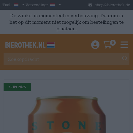
Skip to main content
Dutch
Nederland
Taal:
Verzending:
shop@bierothek.de
De winkel is momenteel in verbouwing. Daarom is
het op dit moment niet mogelijk om bestellingen te
plaatsen.
0
Einloggen / An
Warenkor
M
25.09.2025