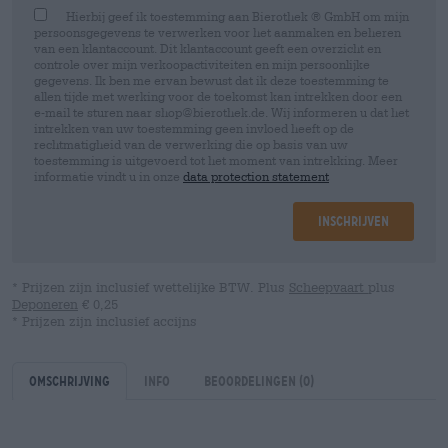
Hierbij geef ik toestemming aan Bierothek ® GmbH om mijn
persoonsgegevens te verwerken voor het aanmaken en beheren
van een klantaccount. Dit klantaccount geeft een overzicht en
controle over mijn verkoopactiviteiten en mijn persoonlijke
gegevens. Ik ben me ervan bewust dat ik deze toestemming te
allen tijde met werking voor de toekomst kan intrekken door een
e-mail te sturen naar shop@bierothek.de. Wij informeren u dat het
intrekken van uw toestemming geen invloed heeft op de
rechtmatigheid van de verwerking die op basis van uw
toestemming is uitgevoerd tot het moment van intrekking. Meer
informatie vindt u in onze
data protection statement
Inschrijven
* Prijzen zijn inclusief wettelijke BTW. Plus
Scheepvaart
plus
Deponeren
€ 0,25
* Prijzen zijn inclusief accijns
Omschrijving
Info
Beoordelingen
(0)