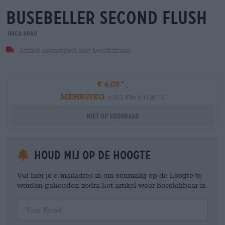
busebeller second flush
orca brau
Artikel momenteel niet beschikbaar
€ 4,09
MEHRWEG
0,33 L Fles € 11,82 / L
Niet op voorraad
Houd mij op de hoogte
Vul hier je e-mailadres in om eenmalig op de hoogte te
worden gehouden zodra het artikel weer beschikbaar is.
Your Email