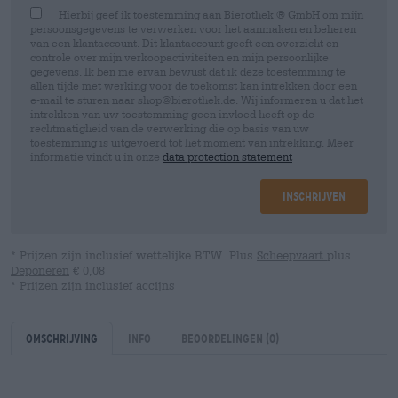
Hierbij geef ik toestemming aan Bierothek ® GmbH om mijn
persoonsgegevens te verwerken voor het aanmaken en beheren
van een klantaccount. Dit klantaccount geeft een overzicht en
controle over mijn verkoopactiviteiten en mijn persoonlijke
gegevens. Ik ben me ervan bewust dat ik deze toestemming te
allen tijde met werking voor de toekomst kan intrekken door een
e-mail te sturen naar shop@bierothek.de. Wij informeren u dat het
intrekken van uw toestemming geen invloed heeft op de
rechtmatigheid van de verwerking die op basis van uw
toestemming is uitgevoerd tot het moment van intrekking. Meer
informatie vindt u in onze
data protection statement
Inschrijven
* Prijzen zijn inclusief wettelijke BTW. Plus
Scheepvaart
plus
Deponeren
€ 0,08
* Prijzen zijn inclusief accijns
Omschrijving
Info
Beoordelingen
(0)