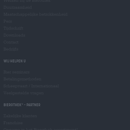
Werken bij de Bierothek
Duurzaamheid
Maatschappelijke betrokkenheid
Pers
Tijdschrift
Downloads
Contact
Bedrijfs
Wij helpen u
Bier seminars
Betalingsmethoden
Scheepvaart
/
Internationaal
Veelgestelde vragen
Bierothek
- Partner
®
Zakelijke klanten
Franchise
Opname in het Bierothek-assortiment
®