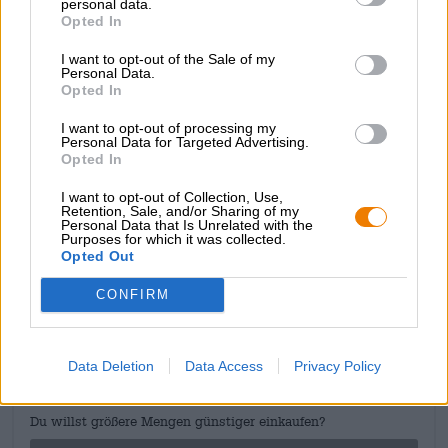
personal data.
van de brouwerij en kind van het hoge noorden, heeft
Opted In
zeker een positieve invloed gehad op deze ontwikkeling.
Samen met hem en Heiko Gogolin creëerde Orca een
I want to opt-out of the Sale of my
Personal Data.
Düsseldorf Alt die dankzij Oost-Friese thee en Kluntjes in
Opted In
de opslagtank een prachtige balans van zwarte thee,
kruiden, zoete mout en zachte specerijen in het glas
I want to opt-out of processing my
brengt.
Personal Data for Targeted Advertising.
Opted In
Proost, nou niets, de hoost!
I want to opt-out of Collection, Use,
Retention, Sale, and/or Sharing of my
Personal Data that Is Unrelated with the
Purposes for which it was collected.
Opted Out
GRATIS BIERCONSULT
CONFIRM
Heb je vragen over dit bier? Wij zijn er voor u.
shop@bierothek.de
Data Deletion
Data Access
Privacy Policy
handelaren of restauranthouders
Du willst größere Mengen günstiger einkaufen?