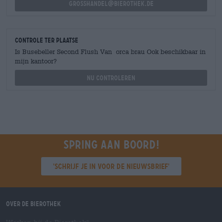
grosshandel@bierothek.de
Controle ter plaatse
Is Busebeller Second Flush Van orca brau Ook beschikbaar in
mijn kantoor?
Nu controleren
Spring aan boord!
'Schrijf je in voor de nieuwsbrief'
Over de Bierothek
®