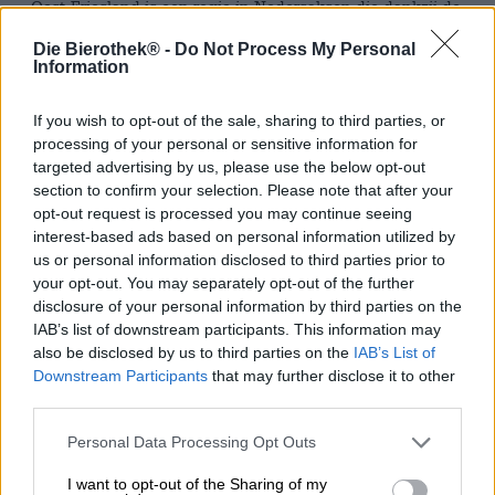
Oost-Friesland is een regio in Nedersaksen die dankzij de
brede kuststrook een populaire bestemming is voor
Die Bierothek® -
Do Not Process My Personal
vakantiegangers. Zes Noordzee-eilanden en een handvol
Information
kleine stadjes, pittoreske dijken met schapen,
uitgestrekte heidevelden en idyllische kustplaatsen
vormen de charme van de regio. Tijdens een bezoek kun
If you wish to opt-out of the sale, sharing to third parties, or
je de talloze bakstenen huizen bekijken, kastelen en
processing of your personal or sensitive information for
prachtige gebouwen bezoeken, een praatje maken met de
targeted advertising by us, please use the below opt-out
Oost-Friezen op Platt, boerenkool eten en een kopje thee
section to confirm your selection. Please note that after your
drinken. Een integraal onderdeel van de dag is de
opt-out request is processed you may continue seeing
zogenaamde Teetied, die niet veel verschilt van de
interest-based ads based on personal information utilized by
Engelse theetijd en zelfs tot immaterieel cultureel erfgoed
us or personal information disclosed to third parties prior to
is verklaard. Net als hun Britse buren houden ook de
your opt-out. You may separately opt-out of the further
Oost-Friezen van hun thee en drinken ze er ruim tien keer
disclosure of your personal information by third parties on the
zoveel van als de rest van Duitsland. Er wordt Oost-Friese
IAB’s list of downstream participants. This information may
thee gedronken, een mengsel van verschillende zwarte
also be disclosed by us to third parties on the
IAB’s List of
theesoorten die verfijnd wordt met kandijsuiker en een
Downstream Participants
that may further disclose it to other
scheutje room.
third parties.
Precies deze thee staat centraal in de nieuwste biercreatie
Personal Data Processing Opt Outs
van Orca. Tussen Neurenberg en Oost-Friesland ligt zo'n
650 kilometer, maar het team heeft nog steeds een zeker
I want to opt-out of the Sharing of my
enthousiasme voor de bijzondere thee. Uke Bosse, vriend