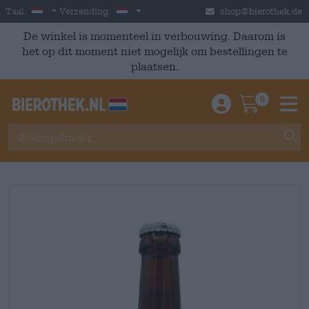
Skip to main content
Dutch
Nederland
Taal:
Verzending:
shop@bierothek.de
De winkel is momenteel in verbouwing. Daarom is
het op dit moment niet mogelijk om bestellingen te
plaatsen.
0
Einloggen / An
Warenkor
M