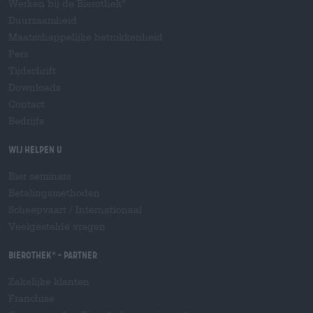
Werken bij de Bierothek
®
Duurzaamheid
Maatschappelijke betrokkenheid
Pers
Tijdschrift
Downloads
Contact
Bedrijfs
Wij helpen u
Bier seminars
Betalingsmethoden
Scheepvaart
/
Internationaal
Veelgestelde vragen
Bierothek
- Partner
®
Zakelijke klanten
Franchise