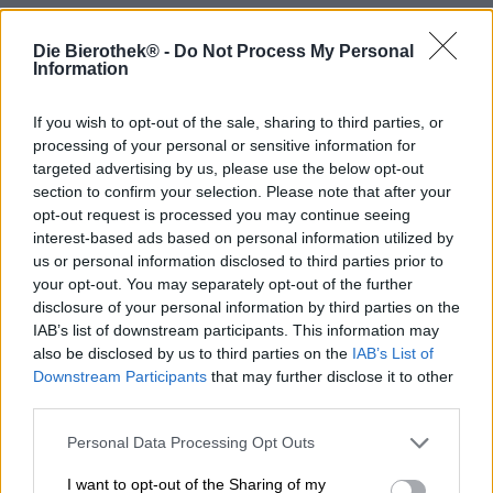
Die Bierothek® -
Do Not Process My Personal
Paddenstoelen zijn kleine wonderen: ze communiceren
Information
met elkaar via hun mycelium; er zijn soorten die dankzij
bioluminescentie in het donker oplichten; ze kunnen
aanzienlijke straling weerstaan, het zenuwstelsel van
If you wish to opt-out of the sale, sharing to third parties, or
mieren en andere insecten kapen, duizenden jaren leven
processing of your personal or sensitive information for
en in de meest bizarre vormen en kleuren groeien. Een
targeted advertising by us, please use the below opt-out
van de ongelooflijke eigenschappen van paddenstoelen
section to confirm your selection. Please note that after your
is hun hallucinogene werking. Sommige soorten,
opt-out request is processed you may continue seeing
waaronder de vliegenzwam, kunnen hallucinaties
interest-based ads based on personal information utilized by
opwekken. Ze laten muren ademen, kleuren dansen en
us or personal information disclosed to third parties prior to
dompelen de wereld onder in mystieke chaos.
your opt-out. You may separately opt-out of the further
Traditioneel wordt dit effect gebruikt door sjamanen
disclosure of your personal information by third parties on the
tijdens ceremonies, maar ook door moedige psychonauten
IAB’s list of downstream participants. This information may
zonder spirituele achtergrond. Deze paddenstoelen staan
also be disclosed by us to third parties on the
IAB’s List of
in de volksmond bekend als paddo’s.
Downstream Participants
that may further disclose it to other
third parties.
Magic Mushroom is tevens de naam van de nieuwste
creatie van Orca. Het brouwteam uit Neurenberg heeft
Personal Data Processing Opt Outs
Tobi en Nico aan boord gehaald om een bijzonder
magisch pils te brouwen. Het dynamische duo achter
I want to opt-out of the Sharing of my
Zauberei & Bier is gespecialiseerd in de ongewone