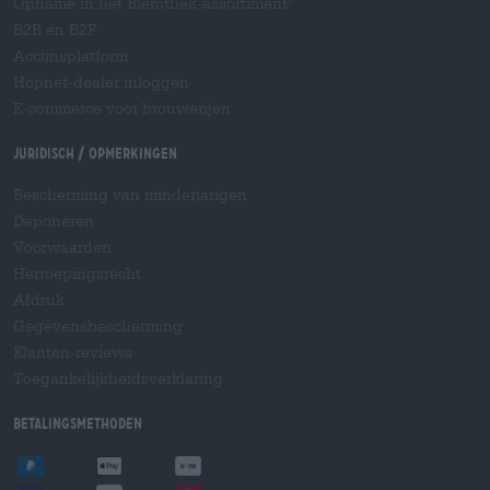
Opname in het Bierothek-assortiment
®
B2B en B2F
Accijnsplatform
Hopnet-dealer inloggen
E-commerce voor brouwerijen
Juridisch / Opmerkingen
Bescherming van minderjarigen
Deponeren
Voorwaarden
Herroepingsrecht
Afdruk
Gegevensbescherming
Klanten-reviews
Toegankelijkheidsverklaring
Betalingsmethoden