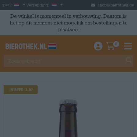
Skip to main content
Dutch
Nederland
Taal:
Verzending:
shop@bierothek.de
De winkel is momenteel in verbouwing. Daarom is
het op dit moment niet mogelijk om bestellingen te
plaatsen.
0
Einloggen / An
Warenkor
M
Untappd: 3,57