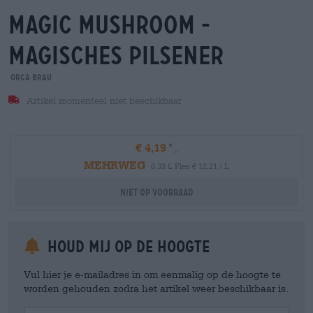
magic mushroom -
magisches pilsener
orca brau
Artikel momenteel niet beschikbaar
€ 4,19
MEHRWEG
0,33 L Fles € 12,21 / L
Niet op voorraad
Houd mij op de hoogte
Vul hier je e-mailadres in om eenmalig op de hoogte te
worden gehouden zodra het artikel weer beschikbaar is.
Your Email