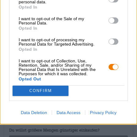
personal data.
combinatie van magie en bier en is de perfecte
Opted In
samenwerkingspartner voor dit bovennatuurlijke
brouwsel.
I want to opt-out of the Sale of my
Personal Data.
Opted In
Magic Mushroom vloeit het glas in een warme
kopergouden kleur met een delicate paarse tint. Deze
I want to opt-out of processing my
frisse pils is heerlijk hoppig, nuchter en betovert zelfs de
Personal Data for Targeted Advertising.
grootste sceptici op het gebied van magie en tovenarij
Opted In
met zijn eerlijke, verfrissende aanpak.
I want to opt-out of Collection, Use,
Retention, Sale, and/or Sharing of my
Personal Data that Is Unrelated with the
Purposes for which it was collected.
Opted Out
GRATIS BIERCONSULT
CONFIRM
Heb je vragen over dit bier? Wij zijn er voor u.
shop@bierothek.de
Data Deletion
Data Access
Privacy Policy
handelaren of restauranthouders
Du willst größere Mengen günstiger einkaufen?