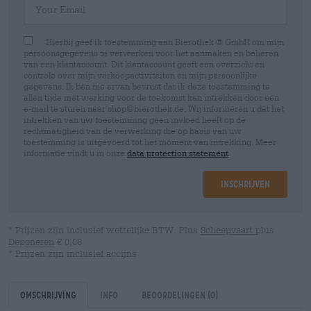
Hierbij geef ik toestemming aan Bierothek ® GmbH om mijn
persoonsgegevens te verwerken voor het aanmaken en beheren
van een klantaccount. Dit klantaccount geeft een overzicht en
controle over mijn verkoopactiviteiten en mijn persoonlijke
gegevens. Ik ben me ervan bewust dat ik deze toestemming te
allen tijde met werking voor de toekomst kan intrekken door een
e-mail te sturen naar shop@bierothek.de. Wij informeren u dat het
intrekken van uw toestemming geen invloed heeft op de
rechtmatigheid van de verwerking die op basis van uw
toestemming is uitgevoerd tot het moment van intrekking. Meer
informatie vindt u in onze
data protection statement
Inschrijven
* Prijzen zijn inclusief wettelijke BTW. Plus
Scheepvaart
plus
Deponeren
€ 0,08
* Prijzen zijn inclusief accijns
Omschrijving
Info
Beoordelingen
(0)