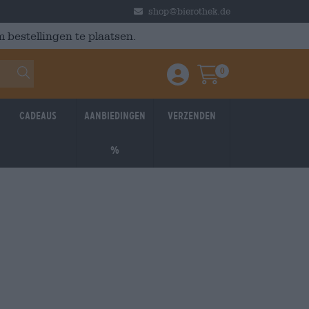
shop@bierothek.de
 bestellingen te plaatsen.
0
Einloggen / Anmelden
Warenkorb
Cadeaus
Aanbiedingen
Verzenden
%
027