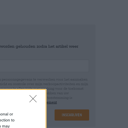
e worden gehouden zodra het artikel weer
jn persoonsgegevens te verwerken voor het aanmaken
icht en controle over mijn verkoopactiviteiten en mijn
emming te allen tijde met werking voor de toekomst
 Wij informeren u dat het intrekken van uw
rwerking die op basis van uw toestemming is
 u in onze
data protection statement
sonal or
Inschrijven
ection to
ou may