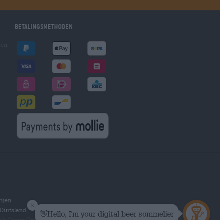
Betalingsmethoden
gen
ijen
Duitsland.
hek Group GmbH.
Alle rechten voorbehouden.