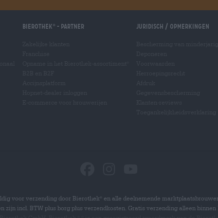
Bierothek
- Partner
Juridisch / Opmerkingen
®
Zakelijke klanten
Bescherming van minderjari
Franchise
Deponeren
ionaal
Opname in het Bierothek-assortiment
Voorwaarden
®
B2B en B2F
Herroepingsrecht
Accijnsplatform
Afdruk
Hopnet-dealer inloggen
Gegevensbescherming
E-commerce voor brouwerijen
Klanten-reviews
Toegankelijkheidsverklaring
dig voor verzending door Bierothek
en alle deelnemende marktplaatsbrouwer
®
zen zijn incl. BTW plus borg plus verzendkosten. Gratis verzending alleen binnen 
 Bierothek GmbH. Bierothek
is een geregistreerd woordmerk van de Bierot
®
®