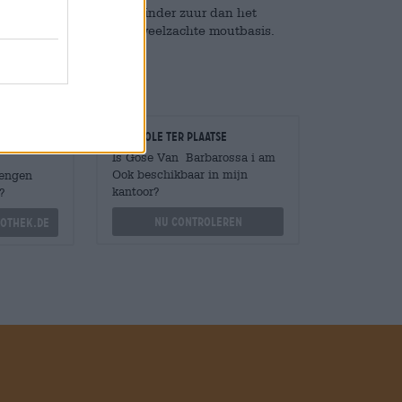
ssa’s interpretatie is minder zuur dan het
tachtige tonen en een fluweelzachte moutbasis.
Controle ter plaatse
Is Gose Van Barbarossa i am
Ook beschikbaar in mijn
Mengen
kantoor?
?
Nu controleren
othek.de