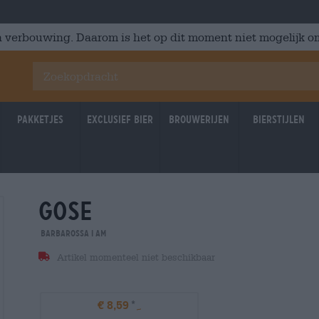
 verbouwing. Daarom is het op dit moment niet mogelijk om
Pakketjes
Exclusief Bier
Brouwerijen
Bierstijlen
gose
31.12.2027
31.12.2
Barbarossa i am
Artikel momenteel niet beschikbaar
€ 8,59