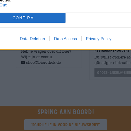
lected.
eikenhoutsnippers aan het zure bier toegevoegd. Barbaro
Out
origineel, maar schittert met prachtige vanille- en hou
CONFIRM
Data Deletion
Data Access
Privacy Policy
GRATIS BIERCONSULT
handelaren of
restauranthouders
Heb je vragen over dit bier?
Wij zijn er voor u.
Du willst größere 
shop@bierothek.de
günstiger einkaufen
grosshandel@bier
Spring aan boord!
'Schrijf je in voor de nieuwsbrief'