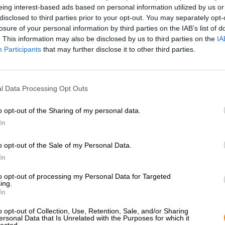
eing interest-based ads based on personal information utilized by us or
* Prijzen zijn inclusief wettelijke BTW. Plus
Scheepvaart
plus
disclosed to third parties prior to your opt-out. You may separately opt-
* Prijzen zijn inclusief accijns
losure of your personal information by third parties on the IAB’s list of
. This information may also be disclosed by us to third parties on the
IA
Omschrijving
Info
Beoordelingen
(0)
Participants
that may further disclose it to other third parties.
Bij Barbarossa I Am staat elk bier in het teken van een
l Data Processing Opt Outs
heeft de bijnaam ‘The King’ en eert de eerlijke, wijze e
donker genot. The Porter is een eerbetoon aan de hard
o opt-out of the Sharing of my personal data.
aarde zwoegen zodat we over kleding, voedsel, elektro
In
De Gose eert de beroepsgroep van kuipers, die een sleu
alcoholische dranken. Coopers zijn mensen die individ
o opt-out of the Sale of my Personal Data.
behulp van tonnenhoepels. Wijnen, sterke dranken en b
In
hun productie - vooral in het verleden, toen roestvrijs
van vaten was een gerespecteerd ambacht. Hoewel de v
to opt-out of processing my Personal Data for Targeted
ing.
afgenomen, zijn er nog steeds mensen die de kuiperij b
In
Het bierige eerbetoon aan deze onvermoeibare kuipers vl
o opt-out of Collection, Use, Retention, Sale, and/or Sharing
glas in en verrast met een krachtig alcoholpercentage va
ersonal Data that Is Unrelated with the Purposes for which it
Gose bevat het bier noch koriander noch zout. In plaat