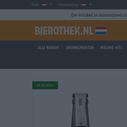
Skip to main content
Dutch
Nederland
Taal:
Verzending:
De winkel is momenteel in
Alle bieren
Abonnementen
Nieuwe hits
31.12.2027