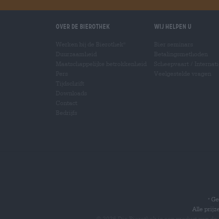
Over de Bierothek
Wij helpen u
Werken bij de Bierothek
Bier seminars
®
Duurzaamheid
Betalingsmethoden
Maatschappelijke betrokkenheid
Scheepvaart
/
Internat
Pers
Veelgestelde vragen
Tijdschrift
Downloads
Contact
Bedrijfs
Gel
*
Alle prij
© 2026 Die Bierothek
is een product van de