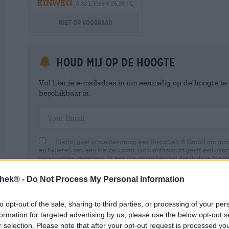
EINWEG
0,33 L Fles € 25,39 / L
Niet op voorraad
Houd mij op de hoogte
Vul hier je e-mailadres in om eenmalig op de hoogte t
beschikbaar is.
Your Email
Hierbij geef ik toestemming aan Bierothek ® GmbH om mi
en beheren van een klantaccount. Dit klantaccount geeft een overz
persoonlijke gegevens. Ik ben me ervan bewust dat ik deze toest
kan intrekken door een e-mail te sturen naar shop@bierothek.de.
toestemming geen invloed heeft op de rechtmatigheid van de ve
thek® -
Do Not Process My Personal Information
uitgevoerd tot het moment van intrekking. Meer informatie vindt
to opt-out of the sale, sharing to third parties, or processing of your per
formation for targeted advertising by us, please use the below opt-out s
r selection. Please note that after your opt-out request is processed y