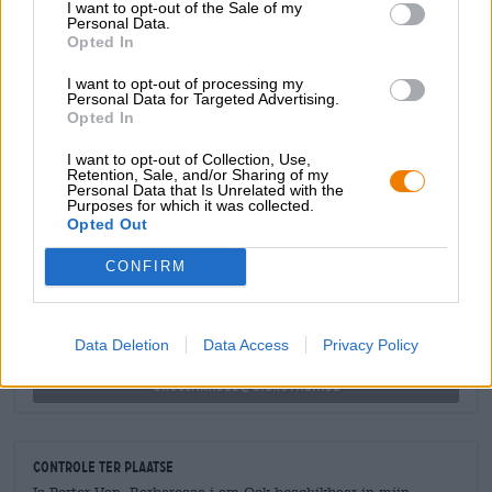
I want to opt-out of the Sale of my
elegante houtnoot en warme wijntonen die prachtig
Personal Data.
harmoniëren met de kruidigheid en bittere kruidentoon.
Opted In
Verkrijgbaar in groot en klein!
I want to opt-out of processing my
Personal Data for Targeted Advertising.
Opted In
I want to opt-out of Collection, Use,
Retention, Sale, and/or Sharing of my
Personal Data that Is Unrelated with the
GRATIS BIERCONSULT
Purposes for which it was collected.
Opted Out
Heb je vragen over dit bier? Wij zijn er voor u.
shop@bierothek.de
CONFIRM
handelaren of restauranthouders
Data Deletion
Data Access
Privacy Policy
Du willst größere Mengen günstiger einkaufen?
grosshandel@bierothek.de
Controle ter plaatse