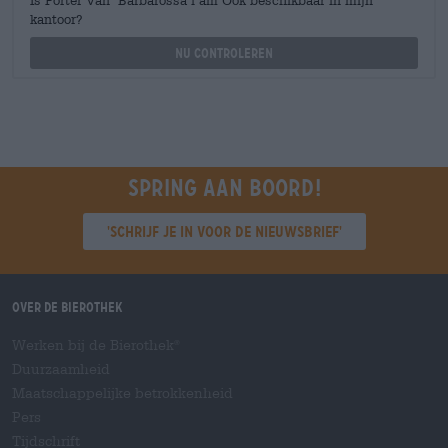
Is Porter Van Barbarossa i am Ook beschikbaar in mijn
kantoor?
Nu controleren
Spring aan boord!
'Schrijf je in voor de nieuwsbrief'
Over de Bierothek
Werken bij de Bierothek
®
Duurzaamheid
Maatschappelijke betrokkenheid
Pers
Tijdschrift