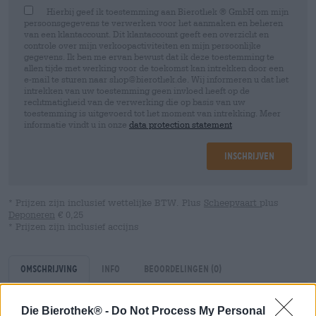
Hierbij geef ik toestemming aan Bierothek ® GmbH om mijn
persoonsgegevens te verwerken voor het aanmaken en beheren
van een klantaccount. Dit klantaccount geeft een overzicht en
controle over mijn verkoopactiviteiten en mijn persoonlijke
gegevens. Ik ben me ervan bewust dat ik deze toestemming te
allen tijde met werking voor de toekomst kan intrekken door een
e-mail te sturen naar shop@bierothek.de. Wij informeren u dat het
intrekken van uw toestemming geen invloed heeft op de
rechtmatigheid van de verwerking die op basis van uw
toestemming is uitgevoerd tot het moment van intrekking. Meer
informatie vindt u in onze
data protection statement
Inschrijven
* Prijzen zijn inclusief wettelijke BTW. Plus
Scheepvaart
plus
Deponeren
€ 0,25
* Prijzen zijn inclusief accijns
Omschrijving
Info
Beoordelingen
(0)
Die Bierothek® -
Do Not Process My Personal