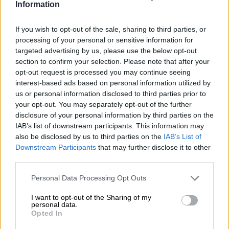
Er gaat al een tijdje het gerucht dat er een bepaald gen is
Information
dat bepaalt of je de smaak van koriander lekker vindt of
niet. Terwijl sommigen het kruid heerlijk vinden, vinden
If you wish to opt-out of the sale, sharing to third parties, or
anderen het vreselijk. De zoektocht naar een verklaring in
processing of your personal or sensitive information for
de genetica vond zijn weg naar sociale media, maar het is
targeted advertising by us, please use the below opt-out
niet duidelijk of er daadwerkelijk een verband is. In
section to confirm your selection. Please note that after your
plaats daarvan wordt aangenomen dat de neiging voor of
opt-out request is processed you may continue seeing
tegen koriander meer te maken heeft met het eigen
interest-based ads based on personal information utilized by
karakter, ervaringen en omgevingsinvloeden. Koriander is
us or personal information disclosed to third parties prior to
een onmisbaar ingrediënt in veel nationale keukens en er
your opt-out. You may separately opt-out of the further
wordt aangenomen dat meer mensen daar van houden.
disclosure of your personal information by third parties on the
Wij beschouwen onszelf als fans van het groene wonder
IAB’s list of downstream participants. This information may
en kunnen er geen genoeg van krijgen. Bánh mì, pittige
also be disclosed by us to third parties on the
IAB’s List of
Thaise curry en taco’s zijn gewoonweg beter als je ervan
Downstream Participants
that may further disclose it to other
geniet met verse koriander.
third parties.
Ook het Barbarossa I Am brouwerijteam lijkt fan van
Personal Data Processing Opt Outs
koriander, want hun porter bevat er een royale portie van.
De verfijnde brouwers hebben het kruid gecombineerd
I want to opt-out of the Sharing of my
met fijne vanille en zo een onvergelijkbare smaak
personal data.
Opted In
gecreëerd die nog verder wordt versterkt naarmate de
wijn rijpt op het vat. De rode wijnvaten zorgen voor een