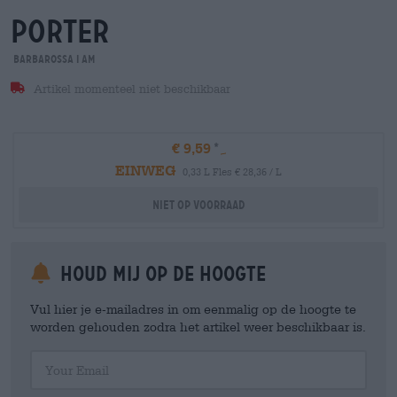
porter
Barbarossa i am
Artikel momenteel niet beschikbaar
€ 9,59
EINWEG
0,33 L Fles € 28,36 / L
Niet op voorraad
Houd mij op de hoogte
Vul hier je e-mailadres in om eenmalig op de hoogte te
worden gehouden zodra het artikel weer beschikbaar is.
Your Email