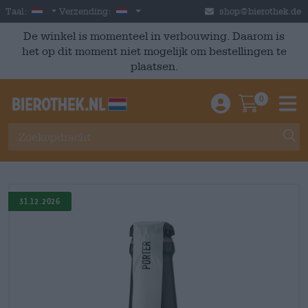
Skip to main content
Dutch
Nederland
Taal:
Verzending:
shop@bierothek.de
De winkel is momenteel in verbouwing. Daarom is
het op dit moment niet mogelijk om bestellingen te
plaatsen.
0
Einloggen / An
Warenkor
M
31.12.2026