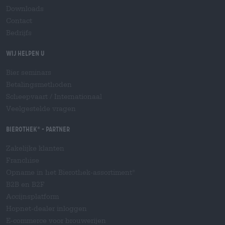
Downloads
Contact
Bedrijfs
Wij helpen u
Bier seminars
Betalingsmethoden
Scheepvaart
/
Internationaal
Veelgestelde vragen
Bierothek
- Partner
®
Zakelijke klanten
Franchise
Opname in het Bierothek-assortiment
®
B2B en B2F
Accijnsplatform
Hopnet-dealer inloggen
E-commerce voor brouwerijen