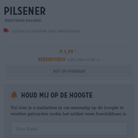
pilsener
Warsteiner Brauerei
Artikel momenteel niet beschikbaar
€ 1,99
MEHRWEG
0,33 L Fles € 5,55 / L
Niet op voorraad
Houd mij op de hoogte
Vul hier je e-mailadres in om eenmalig op de hoogte te
worden gehouden zodra het artikel weer beschikbaar is.
Your Email