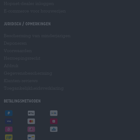
Hopnet-dealer inloggen
E-commerce voor brouwerijen
Juridisch / Opmerkingen
Bescherming van minderjarigen
Deponeren
Voorwaarden
Herroepingsrecht
Afdruk
Gegevensbescherming
Klanten-reviews
Toegankelijkheidsverklaring
Betalingsmethoden