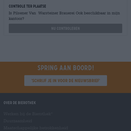
Controle ter plaatse
Is Pilsener Van Warsteiner Brauerei Ook beschikbaar in mijn
kantoor?
Nu controleren
Spring aan boord!
'Schrijf je in voor de nieuwsbrief'
Over de Bierothek
Werken bij de Bierothek
®
Duurzaamheid
Maatschappelijke betrokkenheid