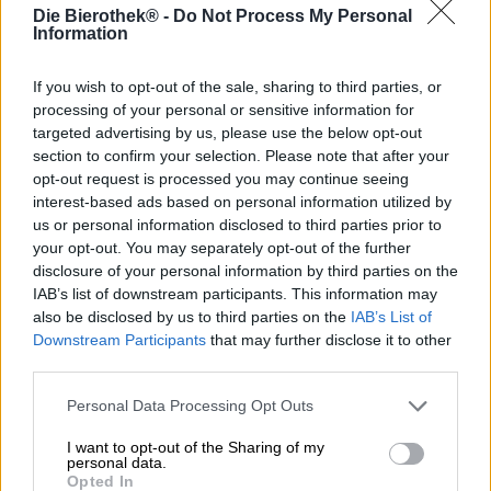
De Warsteiner brouwerij uit de regio Sauerland kijkt terug
Die Bierothek® -
Do Not Process My Personal
op ruim 270 jaar geschiedenis. Vanaf het allereerste begin
Information
is het de familie Cramer geweest die het succes van het
bedrijf heeft bepaald: Antonius Cramer is de grondlegger
If you wish to opt-out of the sale, sharing to third parties, or
en negen generaties later staat zijn voorvader Catharina
processing of your personal or sensitive information for
Kramer aan het roer. Goede kwaliteit en de beste smaak
targeted advertising by us, please use the below opt-out
hebben binnen de familie Warsteiner altijd de hoogste
section to confirm your selection. Please note that after your
prioriteit gehad, en dat is door de eeuwen heen niet
opt-out request is processed you may continue seeing
veranderd. Wat er echter is veranderd, is vrijwel al het
interest-based ads based on personal information utilized by
andere. De locatie is hetzelfde, maar de brouwinstallatie,
us or personal information disclosed to third parties prior to
brouwerij en brouwerij zijn vergroot, uitgebreid en
gemoderniseerd. Het assortiment is sinds de oprichting
your opt-out. You may separately opt-out of the further
aanzienlijk gegroeid en weerspiegelt de eisen van
disclosure of your personal information by third parties on the
moderne bierliefhebbers. De wereldberoemde Pils is al
IAB’s list of downstream participants. This information may
ruim 270 jaar een integraal onderdeel.
also be disclosed by us to third parties on the
IAB’s List of
Downstream Participants
that may further disclose it to other
Warsteiner’s Premium Pilsner zat vanaf het begin in het
third parties.
aanbod en is dus prima: de meesterbrouwers hebben het
recept door de eeuwen heen verfijnd en tot op de dag
Personal Data Processing Opt Outs
van vandaag wordt alleen het bier gebotteld dat de
verwachtingen van het team overtreft. Je onvermoeibare
I want to opt-out of the Sharing of my
inspanningen zijn de moeite waard. Niet alleen is Pilsener
personal data.
Opted In
een van de populairste bieren van de brouwerij, het heeft