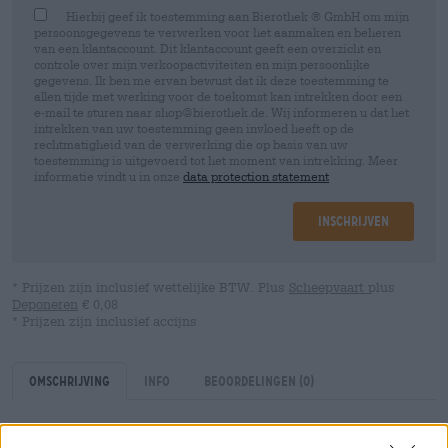
Hierbij geef ik toestemming aan Bierothek ® GmbH om mijn
persoonsgegevens te verwerken voor het aanmaken en beheren
van een klantaccount. Dit klantaccount geeft een overzicht en
controle over mijn verkoopactiviteiten en mijn persoonlijke
gegevens. Ik ben me ervan bewust dat ik deze toestemming te
allen tijde met werking voor de toekomst kan intrekken door een
e-mail te sturen naar shop@bierothek.de. Wij informeren u dat het
intrekken van uw toestemming geen invloed heeft op de
rechtmatigheid van de verwerking die op basis van uw
toestemming is uitgevoerd tot het moment van intrekking. Meer
informatie vindt u in onze
data protection statement
Inschrijven
* Prijzen zijn inclusief wettelijke BTW. Plus
Scheepvaart
plus
Deponeren
€ 0,08
* Prijzen zijn inclusief accijns
Omschrijving
Info
Beoordelingen
(0)