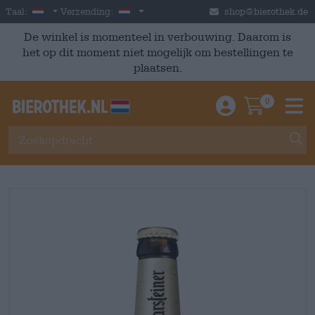
Skip to main content
Dutch
Nederland
Taal:
Verzending:
shop@bierothek.de
De winkel is momenteel in verbouwing. Daarom is
het op dit moment niet mogelijk om bestellingen te
plaatsen.
0
Einloggen / An
Warenkor
M