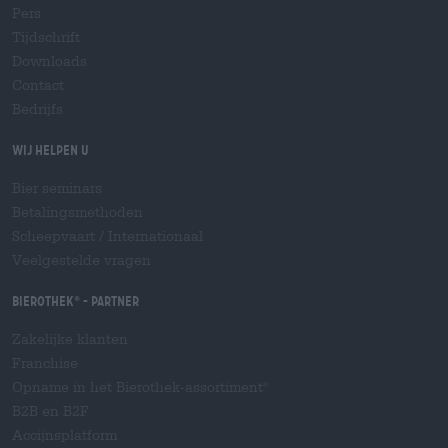
Pers
Tijdschrift
Downloads
Contact
Bedrijfs
Wij helpen u
Bier seminars
Betalingsmethoden
Scheepvaart
/
Internationaal
Veelgestelde vragen
Bierothek
- Partner
®
Zakelijke klanten
Franchise
Opname in het Bierothek-assortiment
®
B2B en B2F
Accijnsplatform