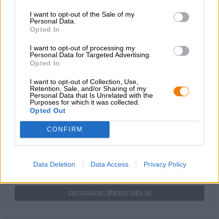
ook meerdere prijzen gewonnen en is ook in het
I want to opt-out of the Sale of my
buitenland enorm populair.
Personal Data.
Opted In
De Pilsener van Warstein is een verfrissend brouwsel met
zachte mouttonen, zuivere Hallertau-hop en een zeer
I want to opt-out of processing my
delicate, fruitige zuurgraad.
Personal Data for Targeted Advertising.
Opted In
I want to opt-out of Collection, Use,
Retention, Sale, and/or Sharing of my
Personal Data that Is Unrelated with the
Purposes for which it was collected.
Opted Out
GRATIS BIERCONSULT
Heb je vragen over dit bier? Wij zijn er voor u.
CONFIRM
shop@bierothek.de
Data Deletion
Data Access
Privacy Policy
handelaren of restauranthouders
Du willst größere Mengen günstiger einkaufen?
grosshandel@bierothek.de