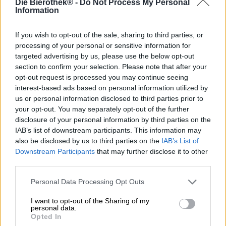
Die Bierothek® -
Do Not Process My Personal
Kristalhelder en goudkleurig als een zomermorgen, fris als
Information
een ijskoude bergbeek en heerlijk zuur, vol karakter en
smaak – zo kennen en waarderen de meesten van ons
pils. Deze klassieke bierstijl is tot op de dag van vandaag
If you wish to opt-out of the sale, sharing to third parties, or
nog steeds een van de populairste bieren in Duitsland,
processing of your personal or sensitive information for
ondanks de vele spannende, verfijnde en smaakvolle
targeted advertising by us, please use the below opt-out
alternatieven uit de ambachtelijke scene. Pilsener
section to confirm your selection. Please note that after your
kenmerkt zich door zijn puurheid: hop en mout worden in
opt-out request is processed you may continue seeing
een aangename harmonie gepresenteerd, de
interest-based ads based on personal information utilized by
ingrediëntenlijst bevat uitsluitend de volgens het Beierse
us or personal information disclosed to third parties prior to
Reinheitsgebot toegestane grondstoffen en het brouwsel
your opt-out. You may separately opt-out of the further
wordt volgens eeuwenoude ambachtelijke tradities
disclosure of your personal information by third parties on the
gebrouwen. Dit klassieke gerecht is op zichzelf al een
IAB’s list of downstream participants. This information may
genot, maar past ook uitstekend bij de verschillende
also be disclosed by us to third parties on the
IAB’s List of
facetten van de Duitse keuken.
Downstream Participants
that may further disclose it to other
third parties.
Het Pils is een echte alleskunner en een graag geziene
gast in ons bierglas!
Personal Data Processing Opt Outs
Een treffende vertegenwoordiger van deze stijl is het
Pilsener van de privébrouwerij Eschenbach. De edele
I want to opt-out of the Sharing of my
personal data.
druppel stroomt uit de fles in kristalhelder goud en vormt
Opted In
een statige kroon van dicht, luchtig, wit schuim. De geur