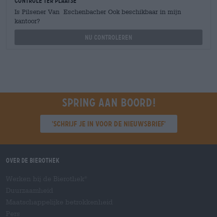
Controle ter plaatse
Is Pilsener Van Eschenbacher Ook beschikbaar in mijn
kantoor?
Nu controleren
Spring aan boord!
'Schrijf je in voor de nieuwsbrief'
Over de Bierothek
Werken bij de Bierothek
®
Duurzaamheid
Maatschappelijke betrokkenheid
Pers