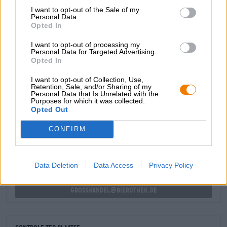
van vers gemaaid gras verleidt je om een slokje te nemen.
I want to opt-out of the Sale of my
De smaak bestaat uit stevige granen, weidekruiden,
Personal Data.
grassige hop en een vleugje citrusfruit. De Eschenbacher
Opted In
Pilsener – geen poespas, gewoon een goed,
I want to opt-out of processing my
ongecompliceerd bier.
Personal Data for Targeted Advertising.
Opted In
I want to opt-out of Collection, Use,
Retention, Sale, and/or Sharing of my
Personal Data that Is Unrelated with the
Purposes for which it was collected.
GRATIS BIERCONSULT
Opted Out
Heb je vragen over dit bier? Wij zijn er voor u.
shop@bierothek.de
CONFIRM
handelaren of restauranthouders
Data Deletion
Data Access
Privacy Policy
Du willst größere Mengen günstiger einkaufen?
grosshandel@bierothek.de