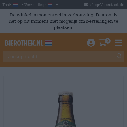
Skip to main content
Dutch
Nederland
Taal:
Verzending:
shop@bierothek.de
De winkel is momenteel in verbouwing. Daarom is
het op dit moment niet mogelijk om bestellingen te
plaatsen.
0
Einloggen / An
Warenkor
M