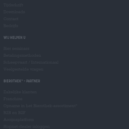
Tijdschrift
Downloads
Contact
Bedrijfs
Wij helpen u
Bier seminars
Betalingsmethoden
Scheepvaart
/
Internationaal
Veelgestelde vragen
Bierothek
- Partner
®
Zakelijke klanten
Franchise
Opname in het Bierothek-assortiment
®
B2B en B2F
Accijnsplatform
Hopnet-dealer inloggen