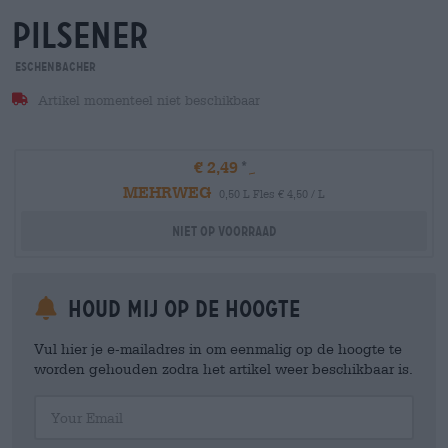
pilsener
Eschenbacher
Artikel momenteel niet beschikbaar
€ 2,49
MEHRWEG
0,50 L Fles € 4,50 / L
Niet op voorraad
Houd mij op de hoogte
Vul hier je e-mailadres in om eenmalig op de hoogte te
worden gehouden zodra het artikel weer beschikbaar is.
Your Email