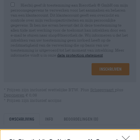
Hierbij geef ik toestemming aan Bierothek ® GmbH om mijn
persoonsgegevens te verwerken voor het aanmaken en beheren
van een klantaccount. Dit klantaccount geeft een overzicht en
controle over mijn verkoopactiviteiten en mijn persoonlijke
gegevens. Ik ben me ervan bewust dat ik deze toestemming te
allen tijde met werking voor de toekomst kan intrekken door een
e-mail te sturen naar shop@bierothek.de. Wij informeren u dat het
intrekken van uw toestemming geen invloed heeft op de
rechtmatigheid van de verwerking die op basis van uw
toestemming is uitgevoerd tot het moment van intrekking. Meer
informatie vindt u in onze
data protection statement
Inschrijven
* Prijzen zijn inclusief wettelijke BTW. Plus
Scheepvaart
plus
Deponeren
€ 0,08
* Prijzen zijn inclusief accijns
Omschrijving
Info
Beoordelingen
(0)