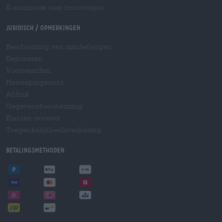
E-commerce voor brouwerijen
Juridisch / Opmerkingen
Bescherming van minderjarigen
Deponeren
Voorwaarden
Herroepingsrecht
Afdruk
Gegevensbescherming
Klanten-reviews
Toegankelijkheidsverklaring
Betalingsmethoden