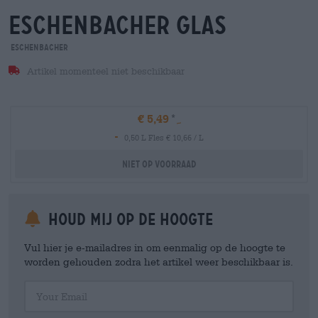
eschenbacher glas
Eschenbacher
Artikel momenteel niet beschikbaar
€ 5,49
-
0,50 L Fles € 10,66 / L
Niet op voorraad
Houd mij op de hoogte
Vul hier je e-mailadres in om eenmalig op de hoogte te
worden gehouden zodra het artikel weer beschikbaar is.
Your Email