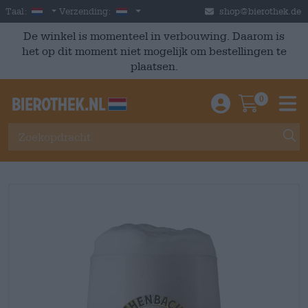
Skip to main content
Dutch
Nederland
Taal:
Verzending:
shop@bierothek.de
De winkel is momenteel in verbouwing. Daarom is
het op dit moment niet mogelijk om bestellingen te
plaatsen.
0
Einloggen / An
Warenkor
M