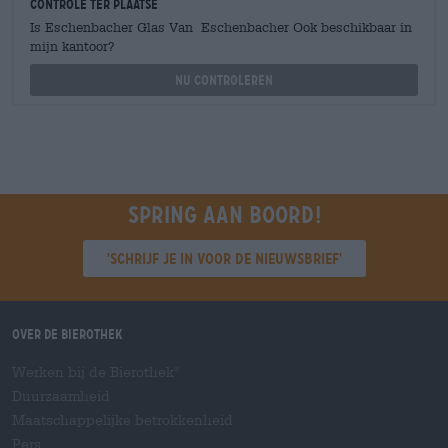
Controle ter plaatse
Is Eschenbacher Glas Van Eschenbacher Ook beschikbaar in
mijn kantoor?
Nu controleren
Spring aan boord!
'Schrijf je in voor de nieuwsbrief'
Over de Bierothek
Werken bij de Bierothek
®
Duurzaamheid
Maatschappelijke betrokkenheid
Pers