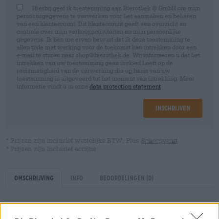
Hierbij geef ik toestemming aan Bierothek ® GmbH om mijn
persoonsgegevens te verwerken voor het aanmaken en beheren
van een klantaccount. Dit klantaccount geeft een overzicht en
controle over mijn verkoopactiviteiten en mijn persoonlijke
gegevens. Ik ben me ervan bewust dat ik deze toestemming te
allen tijde met werking voor de toekomst kan intrekken door een
e-mail te sturen naar shop@bierothek.de. Wij informeren u dat het
intrekken van uw toestemming geen invloed heeft op de
rechtmatigheid van de verwerking die op basis van uw
toestemming is uitgevoerd tot het moment van intrekking. Meer
informatie vindt u in onze
data protection statement
Inschrijven
* Prijzen zijn inclusief wettelijke BTW. Plus
Scheepvaart
* Prijzen zijn inclusief accijns
Omschrijving
Info
Beoordelingen
(0)
Het mooie aan bier is dat het heerlijk ongecompliceerd