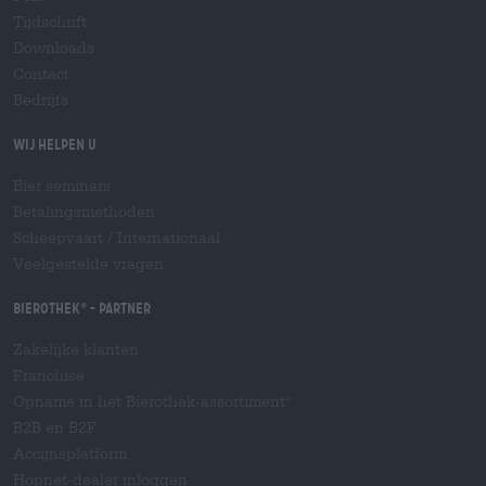
Tijdschrift
Downloads
Contact
Bedrijfs
Wij helpen u
Bier seminars
Betalingsmethoden
Scheepvaart
/
Internationaal
Veelgestelde vragen
Bierothek
- Partner
®
Zakelijke klanten
Franchise
Opname in het Bierothek-assortiment
®
B2B en B2F
Accijnsplatform
Hopnet-dealer inloggen