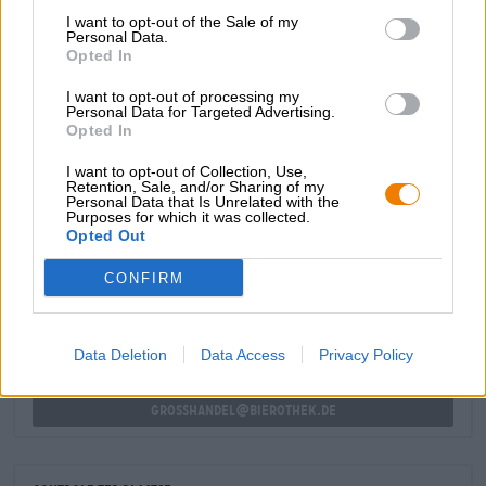
geschikt om diverse bieren optimaal tot hun recht te laten
I want to opt-out of the Sale of my
Personal Data.
komen.
Opted In
Een goede keuze voor iedereen die op zoek is naar een
I want to opt-out of processing my
alleskunner!
Personal Data for Targeted Advertising.
Opted In
I want to opt-out of Collection, Use,
Retention, Sale, and/or Sharing of my
Personal Data that Is Unrelated with the
Purposes for which it was collected.
GRATIS BIERCONSULT
Opted Out
Heb je vragen over dit bier? Wij zijn er voor u.
shop@bierothek.de
CONFIRM
handelaren of restauranthouders
Data Deletion
Data Access
Privacy Policy
Du willst größere Mengen günstiger einkaufen?
grosshandel@bierothek.de