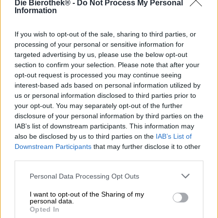
Die Bierothek® -
Do Not Process My Personal
kan zijn. Als u geen blikje of flesje in huis hebt, kunt u
Information
naar de dichtstbijzijnde supermarkt of slijterij gaan, een
flesje of blikje uit de koelkast pakken en het drankje
direct opdrinken nadat u even snel bij de kassa bent
If you wish to opt-out of the sale, sharing to third parties, or
geweest. Omdat bier een drank is met een grote
processing of your personal or sensitive information for
verscheidenheid aan smaken, kun je er ook van genieten:
targeted advertising by us, please use the below opt-out
je kunt het onderzoeken en analyseren om een drankje te
section to confirm your selection. Please note that after your
vinden dat 100% bij je smaak past, het op precies de
opt-out request is processed you may continue seeing
juiste temperatuur brengen, een passend glas kiezen, het
interest-based ads based on personal information utilized by
brouwsel vakkundig inschenken, het uitgebreid
us or personal information disclosed to third parties prior to
bewonderen, de weelderige schuimkraag opsnuiven, het
your opt-out. You may separately opt-out of the further
aan je lippen zetten en genieten van de rush van de
disclosure of your personal information by third parties on the
eerste slok en dan, in de magnifieke finale, de laatste
IAB’s list of downstream participants. This information may
druppel en het aroma dat nog lang op je tong blijft
also be disclosed by us to third parties on the
IAB’s List of
hangen, laten nadruppelen.
Downstream Participants
that may further disclose it to other
third parties.
Beide drinkmethoden hebben hun voordelen, maar als we
tijd en ruimte hebben voor een uitgebreidere proeverij,
Personal Data Processing Opt Outs
verkiezen we deze. De basis voor een geslaagde
bierbeleving is natuurlijk het juiste brouwsel, maar een
I want to opt-out of the Sharing of my
passend glas zorgt ook voor plezier. Het Eschenbacher-
personal data.
glas van de gelijknamige brouwerij in Neder-Franken is
Opted In
tijdloos, eenvoudig en dankzij de universele vorm perfect