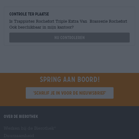
Controle ter plaatse
Is Trappistes Rochefort Triple Extra Van Brasserie Rochefort
Ook beschikbaar in mijn kantoor?
Nu controleren
Spring aan boord!
'Schrijf je in voor de nieuwsbrief'
Over de Bierothek
Werken bij de Bierothek
®
Duurzaamheid