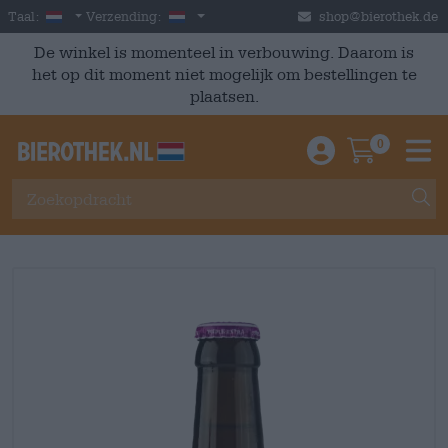
Skip to main content
Dutch
Nederland
Taal:
Verzending:
shop@bierothek.de
De winkel is momenteel in verbouwing. Daarom is
het op dit moment niet mogelijk om bestellingen te
plaatsen.
0
Einloggen / An
Warenkor
M