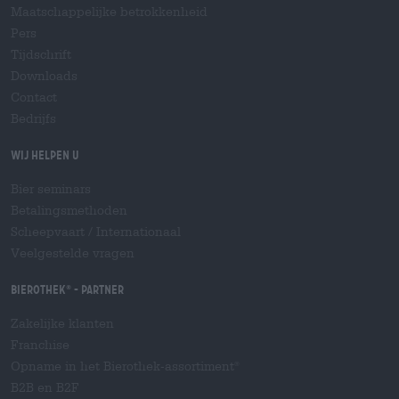
Maatschappelijke betrokkenheid
Pers
Tijdschrift
Downloads
Contact
Bedrijfs
Wij helpen u
Bier seminars
Betalingsmethoden
Scheepvaart
/
Internationaal
Veelgestelde vragen
Bierothek
- Partner
®
Zakelijke klanten
Franchise
Opname in het Bierothek-assortiment
®
B2B en B2F