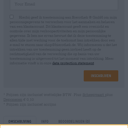
Hierbij geef ik toestemming aan Bierothek ® GmbH om mijn
persoonsgegevens te verwerken voor het aanmaken en beheren
van een klantaccount. Dit klantaccount geeft een overzicht en
controle over mijn verkoopactiviteiten en mijn persoonlijke
gegevens. Ik ben me ervan bewust dat ik deze toestemming te
allen tijde met werking voor de toekomst kan intrekken door een
e-mail te sturen naar shop@bierothek.de. Wij informeren u dat het
intrekken van uw toestemming geen invloed heeft op de
rechtmatigheid van de verwerking die op basis van uw
toestemming is uitgevoerd tot het moment van intrekking. Meer
informatie vindt u in onze
data protection statement
Inschrijven
* Prijzen zijn inclusief wettelijke BTW. Plus
Scheepvaart
plus
Deponeren
€ 0,10
* Prijzen zijn inclusief accijns
Omschrijving
Info
Beoordelingen
(0)