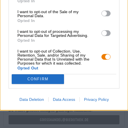
Opted In
romige karamel. Een aangename kruidigheid en een frisse
bitterheid maken het genot compleet.
I want to opt-out of the Sale of my
Personal Data.
Opted In
De brouwerij adviseert om de Tripel Extra te serveren op
een temperatuur tussen de 6 en 9 graden Celsius. Deze
I want to opt-out of processing my
temperatuur zorgt ervoor dat het aroma zich volledig kan
Personal Data for Targeted Advertising.
ontwikkelen en garandeert maximaal drinkplezier.
Opted In
I want to opt-out of Collection, Use,
Retention, Sale, and/or Sharing of my
Personal Data that Is Unrelated with the
Purposes for which it was collected.
Opted Out
GRATIS BIERCONSULT
Heb je vragen over dit bier? Wij zijn er voor u.
CONFIRM
shop@bierothek.de
Data Deletion
Data Access
Privacy Policy
handelaren of restauranthouders
Du willst größere Mengen günstiger einkaufen?
grosshandel@bierothek.de