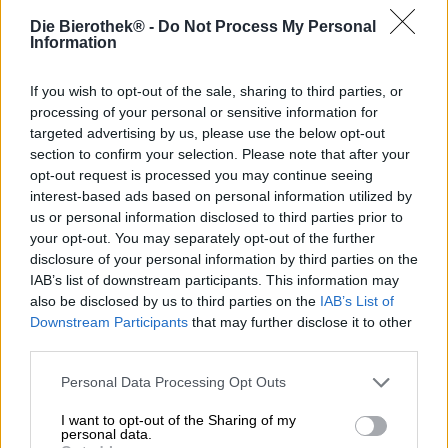
Die Bierothek® -
Do Not Process My Personal
Information
Binnen de eeuwenoude muren van de abdij van Notre-
Dame de Saint-Remy wordt al meer dan 400 jaar het beste
bier gebrouwen. Gezien deze eeuwenoude
If you wish to opt-out of the sale, sharing to third parties, or
brouwgeschiedenis is Tripel Extra een echte jongeling als
processing of your personal or sensitive information for
nieuwkomer voor 2020. Dit Belgisch geïnspireerde pilsbier
targeted advertising by us, please use the below opt-out
wordt gemaakt met twee soorten mout, geselecteerde
section to confirm your selection. Please note that after your
hopsoorten en een paar extra ingrediënten:
opt-out request is processed you may continue seeing
sinaasappelschil zorgt voor fruitige frisheid en bruis, een
interest-based ads based on personal information utilized by
selectie warme kruiden geeft het brouwsel een kick en
us or personal information disclosed to third parties prior to
door de toevoeging van suiker kan de gist extra goed
your opt-out. You may separately opt-out of the further
fermenteren, waardoor het alcoholpercentage stijgt tot
disclosure of your personal information by third parties on the
een indrukwekkende 8,0%.
IAB’s list of downstream participants. This information may
also be disclosed by us to third parties on the
IAB’s List of
Het expressieve bier vloeit in een koperkleurige,
Downstream Participants
that may further disclose it to other
glinsterende honinggouden kleur het glas in en wordt
third parties.
bekroond met een piek van luchtig, stevig en dichtporig
schuim. In de geur zijn de sinaasappelschil en de hop al
Personal Data Processing Opt Outs
merkbaar: delicate fruittonen en een bloemige ondertoon
omringen de neus en maken dat je een slokje wilt nemen.
I want to opt-out of the Sharing of my
De smaak bestaat uit milde granen, pittige citrustonen,
personal data.
zongerijpte sinaasappel, bloemige hop en een vleugje