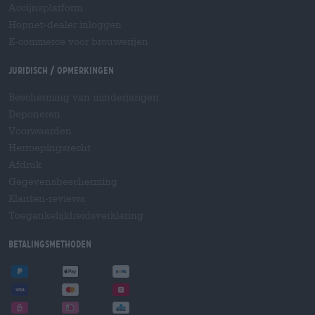
Accijnsplatform
Hopnet-dealer inloggen
E-commerce voor brouwerijen
Juridisch / Opmerkingen
Bescherming van minderjarigen
Deponeren
Voorwaarden
Herroepingsrecht
Afdruk
Gegevensbescherming
Klanten-reviews
Toegankelijkheidsverklaring
Betalingsmethoden