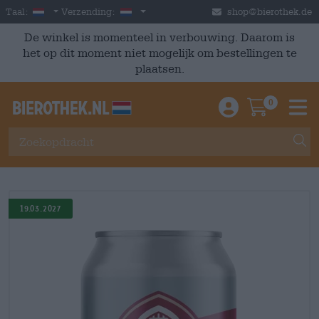
Skip to main content
Dutch
Nederland
Taal:
Verzending:
shop@bierothek.de
De winkel is momenteel in verbouwing. Daarom is
het op dit moment niet mogelijk om bestellingen te
plaatsen.
0
Einloggen / An
Warenkor
M
19.03.2027