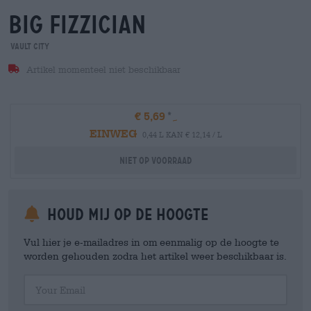
big fizzician
Vault City
Artikel momenteel niet beschikbaar
€ 5,69
EINWEG
0,44 L KAN € 12,14 / L
Niet op voorraad
Houd mij op de hoogte
Vul hier je e-mailadres in om eenmalig op de hoogte te
worden gehouden zodra het artikel weer beschikbaar is.
Your Email