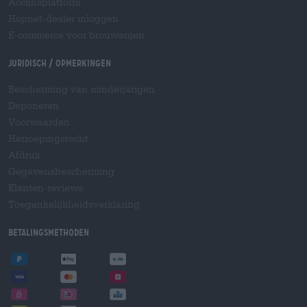
Accijnsplatform
Hopnet-dealer inloggen
E-commerce voor brouwerijen
Juridisch / Opmerkingen
Bescherming van minderjarigen
Deponeren
Voorwaarden
Herroepingsrecht
Afdruk
Gegevensbescherming
Klanten-reviews
Toegankelijkheidsverklaring
Betalingsmethoden