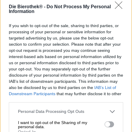
De Schotse brouwerij Vault City koestert een geheime
Die Bierothek® -
Do Not Process My Personal
passie die na de lancering van hun nieuwste serie niet
Information
langer geheim is. Naast hun fascinatie voor bier, heeft het
team een passie voor bruisende frisdranken en
limonades. Elke stap is een bron van vreugde: het
If you wish to opt-out of the sale, sharing to third parties, or
bevredigende gesis bij het openen van het blikje en de
processing of your personal or sensitive information for
fruitige explosie van koolzuur die vrijkomt; de anticipatie
targeted advertising by us, please use the below opt-out
om het koele blikje naar hun lippen te brengen en die
section to confirm your selection. Please note that after your
heerlijke eerste slok te nemen; de golf van pittig fruit die
opt-out request is processed you may continue seeing
op hun tong danst en het bevredigende gevoel na een
interest-based ads based on personal information utilized by
dorstlessende frisdrank – een puur genot dat de
us or personal information disclosed to third parties prior to
brouwmeesters inspireerde om hun Soda Series te
your opt-out. You may separately opt-out of the further
ontwikkelen.
disclosure of your personal information by third parties on the
IAB’s list of downstream participants. This information may
Een voorbeeld van een onderdeel van deze serie is Big
also be disclosed by us to third parties on the
IAB’s List of
Fizzician, een Imperial Soda Sour met een indrukwekkend
Downstream Participants
that may further disclose it to other
alcoholpercentage van 8,0% en een onweerstaanbare
third parties.
kersensmaak.
Dit sprankelende meesterwerk heeft de dieprode kleur
Personal Data Processing Opt Outs
van een hartvormige kers en ruikt er ook precies naar: de
I want to opt-out of the Sharing of my
rijpe zomervruchten ontmoeten vanille, toffee en een
personal data.
vleugje kruiden in de neus. De eerste slok onthult een
Opted In