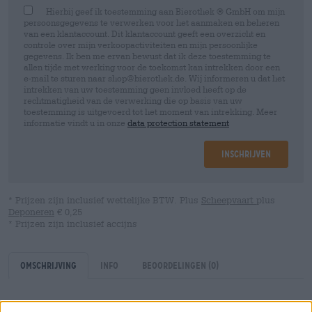
Hierbij geef ik toestemming aan Bierothek ® GmbH om mijn
persoonsgegevens te verwerken voor het aanmaken en beheren
van een klantaccount. Dit klantaccount geeft een overzicht en
controle over mijn verkoopactiviteiten en mijn persoonlijke
gegevens. Ik ben me ervan bewust dat ik deze toestemming te
allen tijde met werking voor de toekomst kan intrekken door een
e-mail te sturen naar shop@bierothek.de. Wij informeren u dat het
intrekken van uw toestemming geen invloed heeft op de
rechtmatigheid van de verwerking die op basis van uw
toestemming is uitgevoerd tot het moment van intrekking. Meer
informatie vindt u in onze
data protection statement
Inschrijven
* Prijzen zijn inclusief wettelijke BTW. Plus
Scheepvaart
plus
Deponeren
€ 0,25
* Prijzen zijn inclusief accijns
Omschrijving
Info
Beoordelingen
(0)