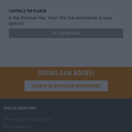
Controle ter plaatse
Is Big Fizzician Van Vault City Ook beschikbaar in mijn
kantoor?
Nu controleren
Spring aan boord!
'Schrijf je in voor de nieuwsbrief'
Over de Bierothek
Werken bij de Bierothek
®
Duurzaamheid