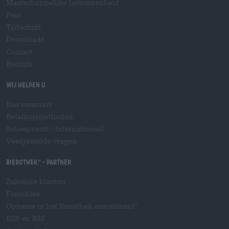
Maatschappelijke betrokkenheid
Pers
Tijdschrift
Downloads
Contact
Bedrijfs
Wij helpen u
Bier seminars
Betalingsmethoden
Scheepvaart
/
Internationaal
Veelgestelde vragen
Bierothek
- Partner
®
Zakelijke klanten
Franchise
Opname in het Bierothek-assortiment
®
B2B en B2F