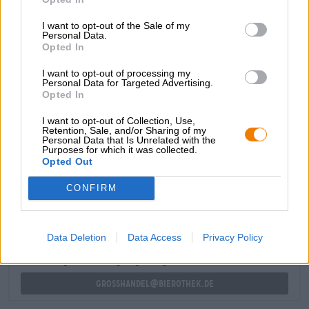
krachtige smaak die volledig draait om de kers. Deze
fruitexplosie wordt geaccentueerd door romige karamel,
I want to opt-out of the Sale of my
rijke vanille, fruitige zuurgraad en een subtiele
Personal Data.
Opted In
kruidigheid.
Zin in iets bruisends? Big Fizzician lest je dorst, verfrist je
I want to opt-out of processing my
Personal Data for Targeted Advertising.
en haalt de volle smaak van de kers naar boven!
Opted In
I want to opt-out of Collection, Use,
Retention, Sale, and/or Sharing of my
Personal Data that Is Unrelated with the
Purposes for which it was collected.
Opted Out
GRATIS BIERCONSULT
Heb je vragen over dit bier? Wij zijn er voor u.
CONFIRM
shop@bierothek.de
Data Deletion
Data Access
Privacy Policy
handelaren of restauranthouders
Du willst größere Mengen günstiger einkaufen?
grosshandel@bierothek.de