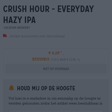
crush hour - everyday
hazy ipa
Vocation Brewery
Artikel momenteel niet beschikbaar
€ 4,29
EINWEG
0,33 L KAN € 12,55 / L
Niet op voorraad
Houd mij op de hoogte
Vul hier je e-mailadres in om eenmalig op de hoogte te
worden gehouden zodra het artikel weer beschikbaar is.
Your Email