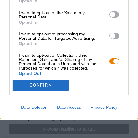
Opted In
toffee, limoenschil, grapefruit en ananas uit blik wekt
vanaf de eerste snuif de spanning op. De eerste slok voelt
I want to opt-out of the Sale of my
als een vloedgolf van versgeperste limoen, mandarijn,
Personal Data.
Opted In
ananas en passievrucht. Zachte ondertonen van gistdeeg
en romige karamel, evenals een citrusfrisse bitterheid,
I want to opt-out of processing my
maken het fluweelzachte samenspel van aroma’s
Personal Data for Targeted Advertising.
compleet.
Opted In
I want to opt-out of Collection, Use,
Retention, Sale, and/or Sharing of my
Personal Data that Is Unrelated with the
Purposes for which it was collected.
Opted Out
GRATIS BIERCONSULT
Heb je vragen over dit bier? Wij zijn er voor u.
CONFIRM
shop@bierothek.de
Data Deletion
Data Access
Privacy Policy
handelaren of restauranthouders
Du willst größere Mengen günstiger einkaufen?
grosshandel@bierothek.de