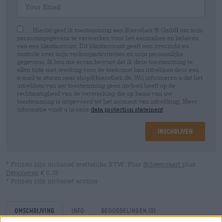
Hierbij geef ik toestemming aan Bierothek ® GmbH om mijn
persoonsgegevens te verwerken voor het aanmaken en beheren
van een klantaccount. Dit klantaccount geeft een overzicht en
controle over mijn verkoopactiviteiten en mijn persoonlijke
gegevens. Ik ben me ervan bewust dat ik deze toestemming te
allen tijde met werking voor de toekomst kan intrekken door een
e-mail te sturen naar shop@bierothek.de. Wij informeren u dat het
intrekken van uw toestemming geen invloed heeft op de
rechtmatigheid van de verwerking die op basis van uw
toestemming is uitgevoerd tot het moment van intrekking. Meer
informatie vindt u in onze
data protection statement
Inschrijven
* Prijzen zijn inclusief wettelijke BTW. Plus
Scheepvaart
plus
Deponeren
€ 0,25
* Prijzen zijn inclusief accijns
Omschrijving
Info
Beoordelingen
(0)