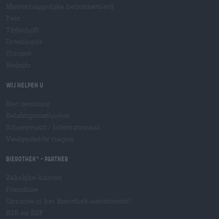
Maatschappelijke betrokkenheid
Pers
Tijdschrift
Downloads
Contact
Bedrijfs
Wij helpen u
Bier seminars
Betalingsmethoden
Scheepvaart
/
Internationaal
Veelgestelde vragen
Bierothek
- Partner
®
Zakelijke klanten
Franchise
Opname in het Bierothek-assortiment
®
B2B en B2F