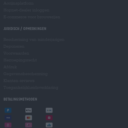
Accijnsplatform
Hopnet-dealer inloggen
E-commerce voor brouwerijen
Juridisch / Opmerkingen
Bescherming van minderjarigen
Deponeren
Voorwaarden
Herroepingsrecht
Afdruk
Gegevensbescherming
Klanten-reviews
Toegankelijkheidsverklaring
Betalingsmethoden