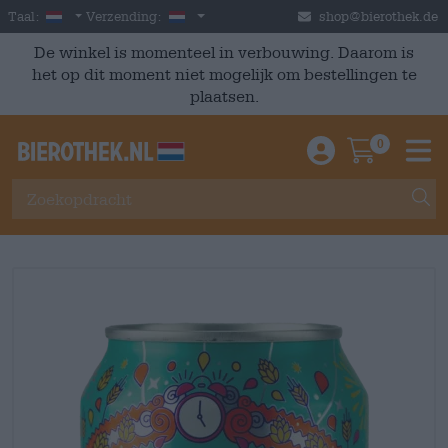
Skip to main content
Dutch
Nederland
Taal:
Verzending:
shop@bierothek.de
De winkel is momenteel in verbouwing. Daarom is
het op dit moment niet mogelijk om bestellingen te
plaatsen.
0
Einloggen / An
Warenkor
M