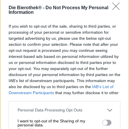
Die Bierothek® -
Do Not Process My Personal
Information
De spits valt elke dag op twee verschillende tijdstippen
gedurende de week en is vooral frustrerend voor mensen
die moeten forenzen. Tijdens de spitsuren, tussen 7.00 en
If you wish to opt-out of the sale, sharing to third parties, or
9.00 uur ’s ochtends en 16.30 en 18.30 uur ’s avonds,
processing of your personal or sensitive information for
reizen veel mensen tegelijkertijd naar hun werk of huis,
targeted advertising by us, please use the below opt-out
waardoor straten, bussen en treinen overstromen. De
section to confirm your selection. Please note that after your
tijden kunnen enigszins verschillen per land en stad,
opt-out request is processed you may continue seeing
maar er zijn overal periodes waarin het verkeer vastloopt
interest-based ads based on personal information utilized by
omdat veel mensen tegelijkertijd reizen.
us or personal information disclosed to third parties prior to
your opt-out. You may separately opt-out of the further
Tegenover dit vervelende fenomeen staat Crush Hour,
disclosure of your personal information by third parties on the
iets volkomen positiefs: Crush Hour is de naam van een
IAB’s list of downstream participants. This information may
bier van Vocation Brewery. Liefdevol door de brouwerij
also be disclosed by us to third parties on the
IAB’s List of
Everyday Hazy Pale genoemd, heeft het een licht en
Downstream Participants
that may further disclose it to other
luchtig alcoholpercentage van 4,6% en is het speciaal
third parties.
ontwikkeld om ons allemaal een moment van rust te
bezorgen na de dagelijkse spits.
Personal Data Processing Opt Outs
De zwaar troebele drank, met de kleur van versgemaakte
I want to opt-out of the Sharing of my
abrikozenjam, stroomt het glas in, versierd met een dop
personal data.
van licht getint, dicht schuim. Een geurcompositie van