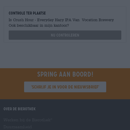
Controle ter plaatse
Is Crush Hour - Everyday Hazy IPA Van Vocation Brewery
Ook beschikbaar in mijn kantoor?
Nu controleren
Spring aan boord!
'Schrijf je in voor de nieuwsbrief'
Over de Bierothek
Werken bij de Bierothek
®
Duurzaamheid