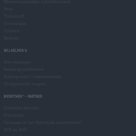
Maatschappelijke betrokkenheid
Pers
Tijdschrift
Downloads
Contact
Bedrijfs
Wij helpen u
Bier seminars
Betalingsmethoden
Scheepvaart
/
Internationaal
Veelgestelde vragen
Bierothek
- Partner
®
Zakelijke klanten
Franchise
Opname in het Bierothek-assortiment
®
B2B en B2F