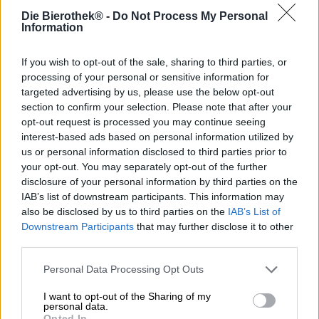
Bierstijl: verse hoppils
Die Bierothek® -
Do Not Process My Personal
Information
Er wordt geschat dat er wereldwijd ongeveer 200
verschillende soorten hop bestaan. Ongeveer 70 daarvan
worden momenteel gebruikt voor de bierproductie en
If you wish to opt-out of the sale, sharing to third parties, or
geven brouwers een ongekend scala aan aroma's en
processing of your personal or sensitive information for
smaakcomponenten voor hun bier. Het groene goud kan
targeted advertising by us, please use the below opt-out
smaken naar fruit, hars, coniferen, kruiden, specerijen,
section to confirm your selection. Please note that after your
hooi of zomerbloemenweiden en levert bovendien een
opt-out request is processed you may continue seeing
heerlijke zuurheid en bitterheid in verschillende vormen.
interest-based ads based on personal information utilized by
Tegenwoordig wordt hop vooral in gedroogde vorm
us or personal information disclosed to third parties prior to
gebruikt, als extract of pellet; eenmaal per jaar tijdens de
your opt-out. You may separately opt-out of the further
oogst kan het groene goud ook in verse vorm verwerkt
disclosure of your personal information by third parties on the
worden.
IAB’s list of downstream participants. This information may
also be disclosed by us to third parties on the
IAB’s List of
De Poolse brouwerij Pinta maakte afgelopen oktober van
deze gelegenheid gebruik en bracht een bezoek aan hun
Downstream Participants
that may further disclose it to other
vertrouwde hopboer om de meest verse kegels veilig te
third parties.
stellen. Voor hun groene hoppils hebben ze een heel
bijzondere variëteit gekozen: de Poolse Lubelski-hop
Personal Data Processing Opt Outs
wordt relatief laat geoogst en brengt een complexe
I want to opt-out of the Sharing of my
variëteit aan kaneel, kruiden, bergamot en andere
personal data.
citrusvruchten in het bier. Uit de vers geplukte kegels
Opted In