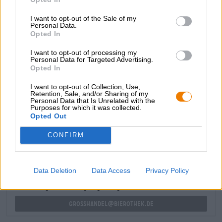
tovert het team een Fresh Hop Pilsner tevoorschijn met
een aangenaam alcoholgehalte van 5,0% en een smaak
I want to opt-out of the Sale of my
die bestaat uit kruidige tonen, grasachtige hints, mooie
Personal Data.
Opted In
kruiden, bloemige componenten en delicaat citrusfruit.
Verser kan niet!
I want to opt-out of processing my
Personal Data for Targeted Advertising.
Ik ben Lubelski Kerel.
Opted In
I want to opt-out of Collection, Use,
Retention, Sale, and/or Sharing of my
Personal Data that Is Unrelated with the
Purposes for which it was collected.
Opted Out
GRATIS BIERCONSULT
Heb je vragen over dit bier? Wij zijn er voor u.
CONFIRM
shop@bierothek.de
Data Deletion
Data Access
Privacy Policy
handelaren of restauranthouders
Du willst größere Mengen günstiger einkaufen?
grosshandel@bierothek.de