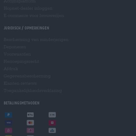
Accijnsplatform
Hopnet-dealer inloggen
E-commerce voor brouwerijen
Juridisch / Opmerkingen
Bescherming van minderjarigen
Deponeren
Voorwaarden
Herroepingsrecht
Afdruk
Gegevensbescherming
Klanten-reviews
Toegankelijkheidsverklaring
Betalingsmethoden