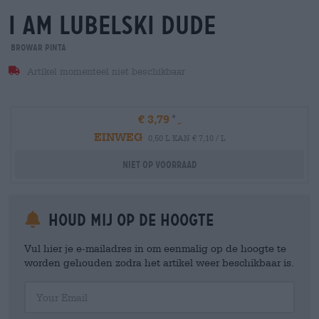
i am lubelski dude
Browar Pinta
Artikel momenteel niet beschikbaar
€ 3,79
EINWEG
0,50 L KAN € 7,10 / L
Niet op voorraad
Houd mij op de hoogte
Vul hier je e-mailadres in om eenmalig op de hoogte te
worden gehouden zodra het artikel weer beschikbaar is.
Your Email