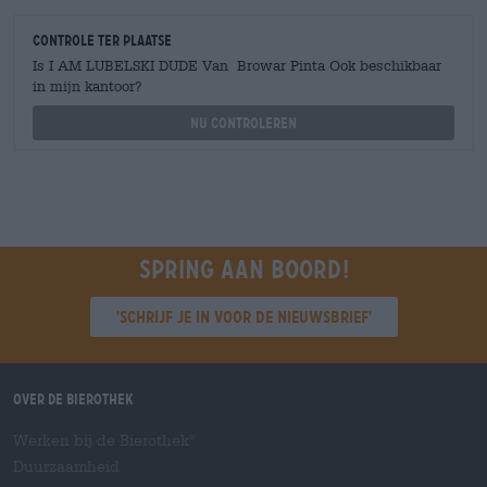
Controle ter plaatse
Is I AM LUBELSKI DUDE Van Browar Pinta Ook beschikbaar
in mijn kantoor?
Nu controleren
Spring aan boord!
'Schrijf je in voor de nieuwsbrief'
Over de Bierothek
Werken bij de Bierothek
®
Duurzaamheid