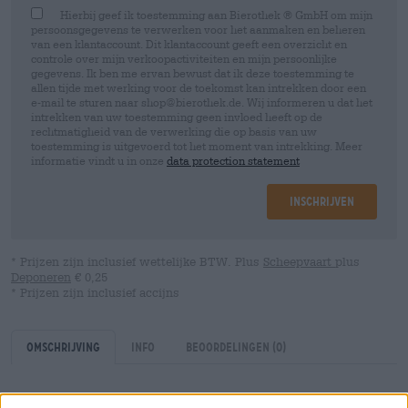
Hierbij geef ik toestemming aan Bierothek ® GmbH om mijn
persoonsgegevens te verwerken voor het aanmaken en beheren
van een klantaccount. Dit klantaccount geeft een overzicht en
controle over mijn verkoopactiviteiten en mijn persoonlijke
gegevens. Ik ben me ervan bewust dat ik deze toestemming te
allen tijde met werking voor de toekomst kan intrekken door een
e-mail te sturen naar shop@bierothek.de. Wij informeren u dat het
intrekken van uw toestemming geen invloed heeft op de
rechtmatigheid van de verwerking die op basis van uw
toestemming is uitgevoerd tot het moment van intrekking. Meer
informatie vindt u in onze
data protection statement
Inschrijven
* Prijzen zijn inclusief wettelijke BTW. Plus
Scheepvaart
plus
Deponeren
€ 0,25
* Prijzen zijn inclusief accijns
Omschrijving
Info
Beoordelingen
(0)