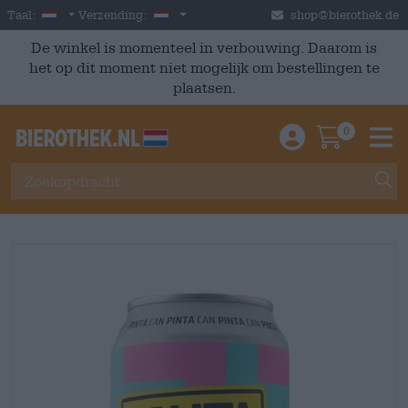
Skip to main content
Dutch
Nederland
Taal:
Verzending:
shop@bierothek.de
De winkel is momenteel in verbouwing. Daarom is
het op dit moment niet mogelijk om bestellingen te
plaatsen.
0
Einloggen / An
Warenkor
M