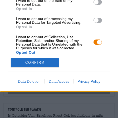
I want to opt-out of the Sale of my
smakelijke moutkruiden en subtiel uitgebalanceerde
Personal Data.
Opted In
hoptonen.
I want to opt-out of processing my
Wij proosten graag op de lente en de eerste warme dagen
Personal Data for Targeted Advertising.
met dit lekkere paasbier!
Opted In
I want to opt-out of Collection, Use,
Retention, Sale, and/or Sharing of my
Personal Data that Is Unrelated with the
GRATIS BIERCONSULT
Purposes for which it was collected.
Heb je vragen over dit bier? Wij zijn er voor u.
Opted Out
shop@bierothek.de
CONFIRM
handelaren of restauranthouders
Du willst größere Mengen günstiger einkaufen?
Data Deletion
Data Access
Privacy Policy
grosshandel@bierothek.de
Controle ter plaatse
Is Osterbier Van Brauhaus Faust Ook beschikbaar in mijn