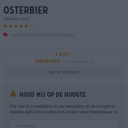
osterbier
Brauhaus Faust
(1)
Artikel momenteel niet beschikbaar
€ 2,39
MEHRWEG
0,33 L Fles € 6,73 / L
Niet op voorraad
Houd mij op de hoogte
Vul hier je e-mailadres in om eenmalig op de hoogte te
worden gehouden zodra het artikel weer beschikbaar is.
Your Email