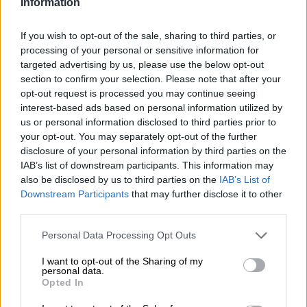
Information
Pasen is een feest dat het einde markeert van de lange,
koude winter en het begin van de glorieuze lente. Overal
If you wish to opt-out of the sale, sharing to third parties, or
ontspruiten weelderig groen uit het dorre bruin, strekken
processing of your personal or sensitive information for
de eerste sleutelbloemen hun felgekleurde kopjes uit
targeted advertising by us, please use the below opt-out
naar de blauwe lucht, zendt de zon hopelijk warme
section to confirm your selection. Please note that after your
stralen de aarde in en ontwaken mens en natuur uit hun
opt-out request is processed you may continue seeing
winterslaap. De keukens roken naar verse gistvlechten,
interest-based ads based on personal information utilized by
kinderen waren eieren aan het verven en de paashaas
us or personal information disclosed to third parties prior to
verstopte nestjes vol chocolade.
your opt-out. You may separately opt-out of the further
disclosure of your personal information by third parties on the
Net op tijd voor Pasen brengt het Miltenberg Brauhaus
IAB’s list of downstream participants. This information may
Faust een nieuwe bierspecialiteit uit die Pasen ook voor
also be disclosed by us to third parties on the
IAB’s List of
volwassenen leuk maakt: Het paasbier is een
Downstream Participants
that may further disclose it to other
seizoensmärzen, die met zijn moutige karakter en slimme
hoptonen ideaal is als drinkbare metgezel voor
third parties.
Paasbrunch. Het Miltenberg lentebier heeft een
verkwikkend alcoholpercentage van 5,4% en wordt in een
Personal Data Processing Opt Outs
verleidelijk koperrood gepresenteerd in het glas. Vanuit
I want to opt-out of the Sharing of my
de romige, nootkleurige schuimkraag stijgt een
personal data.
verleidelijke geur van geroosterde granen en delicate
Opted In
karamel naar de neus en maakt je dorstig bij de eerste
slok. De initiële smaak onthult een volle body met