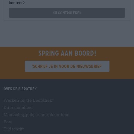
kantoor?
Nu controleren
Spring aan boord!
'Schrijf je in voor de nieuwsbrief'
Over de Bierothek
Werken bij de Bierothek
®
Duurzaamheid
Maatschappelijke betrokkenheid
Pers
Tijdschrift