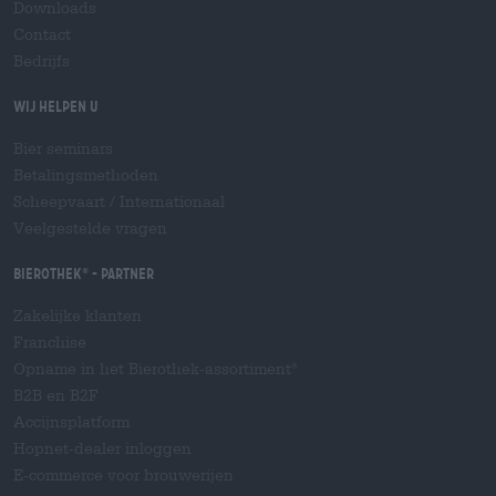
Downloads
Contact
Bedrijfs
Wij helpen u
Bier seminars
Betalingsmethoden
Scheepvaart
/
Internationaal
Veelgestelde vragen
Bierothek
- Partner
®
Zakelijke klanten
Franchise
Opname in het Bierothek-assortiment
®
B2B en B2F
Accijnsplatform
Hopnet-dealer inloggen
E-commerce voor brouwerijen