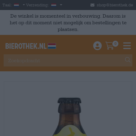
Skip to main content
Dutch
Nederland
Taal:
Verzending:
shop@bierothek.de
De winkel is momenteel in verbouwing. Daarom is
het op dit moment niet mogelijk om bestellingen te
plaatsen.
0
Einloggen / An
Warenkor
M