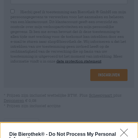
Hierbij geef ik toestemming aan Bierothek ® GmbH om mijn
persoonsgegevens te verwerken voor het aanmaken en beheren
van een klantaccount. Dit klantaccount geeft een overzicht en
controle over mijn verkoopactiviteiten en mijn persoonlijke
gegevens. Ik ben me ervan bewust dat ik deze toestemming te
allen tijde met werking voor de toekomst kan intrekken door een
e-mail te sturen naar shop@bierothek.de. Wij informeren u dat het
intrekken van uw toestemming geen invloed heeft op de
rechtmatigheid van de verwerking die op basis van uw
toestemming is uitgevoerd tot het moment van intrekking. Meer
informatie vindt u in onze
data protection statement
Inschrijven
* Prijzen zijn inclusief wettelijke BTW. Plus
Scheepvaart
plus
Deponeren
€ 0,08
* Prijzen zijn inclusief accijns
Omschrijving
Info
Beoordelingen
(1)
Die Bierothek® -
Do Not Process My Personal