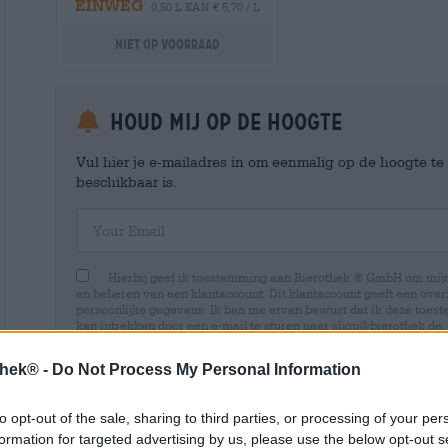
EINWEG
0,50 L KAN € 5,70 / L
Niet op voorraad
Houd mij op de hoogte
Vul hier je e-mailadres in om eenmalig op de hoogte t
beschikbaar is.
Your Email
Hierbij geef ik toestemming aan Bierothek ® GmbH om mi
en beheren van een klantaccount. Dit klantaccount geeft een overz
persoonlijke gegevens. Ik ben me ervan bewust dat ik deze toest
kan intrekken door een e-mail te sturen naar shop@bierothek.de.
toestemming geen invloed heeft op de rechtmatigheid van de ve
uitgevoerd tot het moment van intrekking. Meer informatie vindt
thek® -
Do Not Process My Personal Information
to opt-out of the sale, sharing to third parties, or processing of your per
formation for targeted advertising by us, please use the below opt-out s