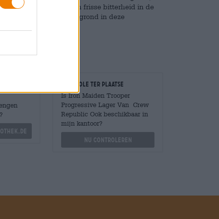
eten intense hop en een frisse bitterheid in de
jft discreet op de achtergrond in deze
Controle ter plaatse
Is Iron Maiden Trooper
Progressive Lager Van Crew
Mengen
Republic Ook beschikbaar in
?
mijn kantoor?
othek.de
Nu controleren