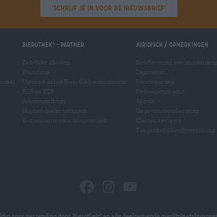
'Schrijf je in voor de nieuwsbrief'
Bierothek
- Partner
Juridisch / Opmerkingen
®
Zakelijke klanten
Bescherming van minderjari
Franchise
Deponeren
ionaal
Opname in het Bierothek-assortiment
Voorwaarden
®
B2B en B2F
Herroepingsrecht
Accijnsplatform
Afdruk
Hopnet-dealer inloggen
Gegevensbescherming
E-commerce voor brouwerijen
Klanten-reviews
Toegankelijkheidsverklaring
dig voor verzending door Bierothek
en alle deelnemende marktplaatsbrouwer
®