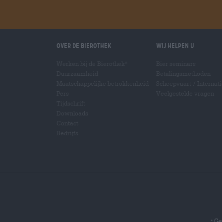
Over de Bierothek
Wij helpen u
Werken bij de Bierothek
Bier seminars
®
Duurzaamheid
Betalingsmethoden
Maatschappelijke betrokkenheid
Scheepvaart
/
Internat
Pers
Veelgestelde vragen
Tijdschrift
Downloads
Contact
Bedrijfs
Gel
*