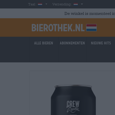
Skip to main content
Dutch
Nederland
Taal:
Verzending:
De winkel is momenteel in
Alle bieren
Abonnementen
Nieuwe hits