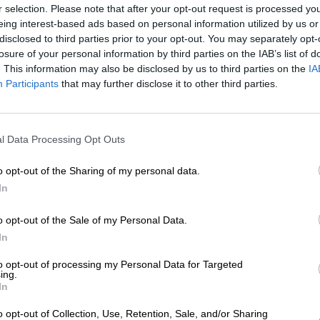
r selection. Please note that after your opt-out request is processed y
* Prijzen zijn inclusief wettelijke BTW. Plus
Scheepvaart
plus
eing interest-based ads based on personal information utilized by us or
* Prijzen zijn inclusief accijns
disclosed to third parties prior to your opt-out. You may separately opt-
losure of your personal information by third parties on the IAB’s list of
. This information may also be disclosed by us to third parties on the
IA
Omschrijving
Info
Beoordelingen
(0)
Participants
that may further disclose it to other third parties.
Na jarenlang met de
Britse brouwerij Robinson's
te hebb
zijn repertoire van bierbegeleiding op muziek uit met
l Data Processing Opt Outs
Duitse fans te voldoen en een nieuwe markt te verover
CREW Republic.
o opt-out of the Sharing of my personal data.
In
Een telefoontje zou het leven van Mario en Timm voor 
Iron Maiden telefonisch contact had opgenomen met de
opgehelderd, lag muzieklegende Bruce Dickinson zelf 
o opt-out of the Sale of my Personal Data.
begeleidde de brouwers in het ontwikkelingsproces en s
In
bottelen. Geïnspireerd door de melodieuze klanken en 
Republic een bier dat, in de woorden van Bruce Dickinson
to opt-out of processing my Personal Data for Targeted
ing.
is.
In
Het brouwsel brengt een aangenaam alcoholpercentage 
o opt-out of Collection, Use, Retention, Sale, and/or Sharing
in honinggoud met een stevige, ivoorkleurige schuimkr