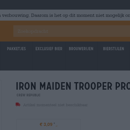
 verbouwing. Daarom is het op dit moment niet mogelijk om
Pakketjes
Exclusief Bier
Brouwerijen
Bierstijlen
iron maiden trooper pr
Crew Republic
Artikel momenteel niet beschikbaar
€ 3,09