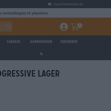
shop@bierothek.de
 bestellingen te plaatsen.
0
Einloggen / Anmelden
Warenkorb
Cadeaus
Aanbiedingen
Verzenden
%
ogressive lager