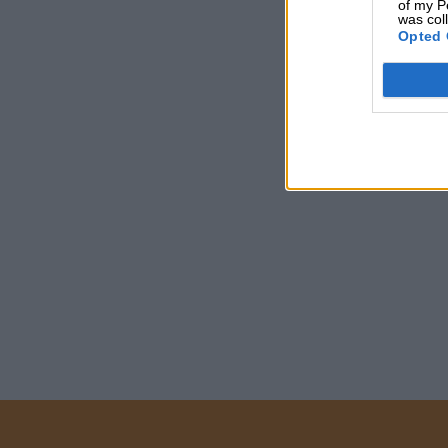
of my P
was col
Opted 