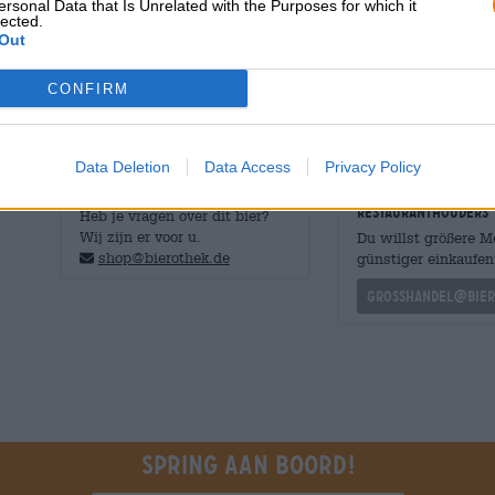
ersonal Data that Is Unrelated with the Purposes for which it
gevolgd door een fris boeket. Delicate citrustonen ontmo
lected.
mond. Zachte mout onderstreept het aromaspel, maar bli
Out
zogenaamde progressieve pils.
CONFIRM
Data Deletion
Data Access
Privacy Policy
GRATIS BIERCONSULT
handelaren of
restauranthouders
Heb je vragen over dit bier?
Wij zijn er voor u.
Du willst größere 
shop@bierothek.de
günstiger einkaufen
grosshandel@bier
Spring aan boord!