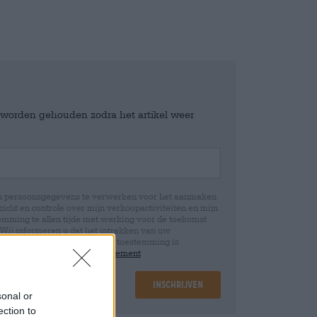
e worden gehouden zodra het artikel weer
jn persoonsgegevens te verwerken voor het aanmaken
icht en controle over mijn verkoopactiviteiten en mijn
emming te allen tijde met werking voor de toekomst
 Wij informeren u dat het intrekken van uw
rwerking die op basis van uw toestemming is
 u in onze
data protection statement
Inschrijven
sonal or
ection to