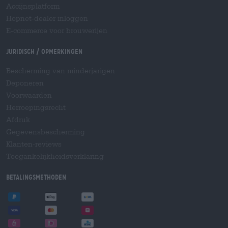
Accijnsplatform
Hopnet-dealer inloggen
E-commerce voor brouwerijen
Juridisch / Opmerkingen
Bescherming van minderjarigen
Deponeren
Voorwaarden
Herroepingsrecht
Afdruk
Gegevensbescherming
Klanten-reviews
Toegankelijkheidsverklaring
Betalingsmethoden