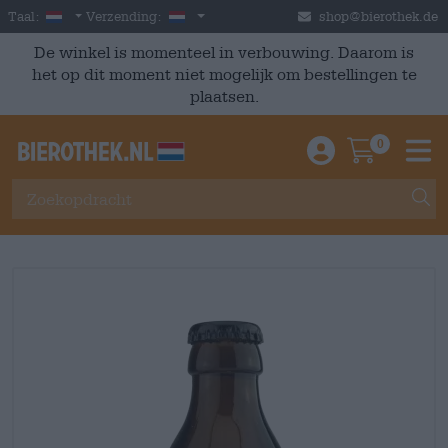
Skip to main content
Dutch
Nederland
Taal:
Verzending:
shop@bierothek.de
De winkel is momenteel in verbouwing. Daarom is
het op dit moment niet mogelijk om bestellingen te
plaatsen.
0
Einloggen / An
Warenkor
M