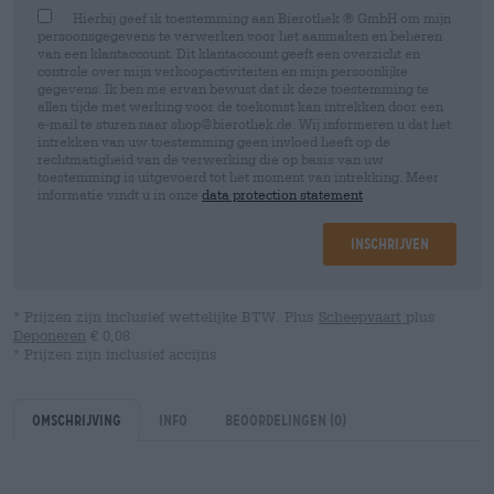
Hierbij geef ik toestemming aan Bierothek ® GmbH om mijn
persoonsgegevens te verwerken voor het aanmaken en beheren
van een klantaccount. Dit klantaccount geeft een overzicht en
controle over mijn verkoopactiviteiten en mijn persoonlijke
gegevens. Ik ben me ervan bewust dat ik deze toestemming te
allen tijde met werking voor de toekomst kan intrekken door een
e-mail te sturen naar shop@bierothek.de. Wij informeren u dat het
intrekken van uw toestemming geen invloed heeft op de
rechtmatigheid van de verwerking die op basis van uw
toestemming is uitgevoerd tot het moment van intrekking. Meer
informatie vindt u in onze
data protection statement
Inschrijven
* Prijzen zijn inclusief wettelijke BTW. Plus
Scheepvaart
plus
Deponeren
€ 0,08
* Prijzen zijn inclusief accijns
Omschrijving
Info
Beoordelingen
(0)