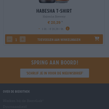
Habesha T-Shirt
Habesha Brewery
€ 20,39
-
1 St. - € 20,39 / St.
Toevoegen aan winkelwagen
decrease quantity
increase quantity
Spring aan boord!
'Schrijf je in voor de nieuwsbrief'
Over de Bierothek
Werken bij de Bierothek
®
Duurzaamheid