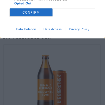
Controle ter plaatse
Opted Out
Is Saurer Franke Van Braumanufaktur Hertl Ook beschikbaar
in mijn kantoor?
CONFIRM
Nu controleren
Data Deletion
Data Access
Privacy Policy
Dat proefde je ook