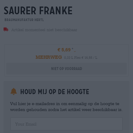
saurer franke
Braumanufaktur Hertl
Artikel momenteel niet beschikbaar
€ 5,69
MEHRWEG
0,33 L Fles € 16,55 / L
Niet op voorraad
Houd mij op de hoogte
Vul hier je e-mailadres in om eenmalig op de hoogte te
worden gehouden zodra het artikel weer beschikbaar is.
Your Email