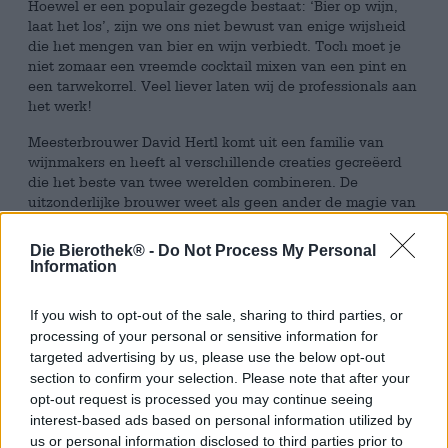
Hoewel er een populair gezegde bestaat: ‘Bier op wijn,
laat het los’, zijn we ons niet bewust van enige wijsheid
die het mengen van bier en wijn verbiedt. Toch moet je
niet zomaar een vreemde cocktail mixen van een pint en
een tarwekorrel. Veel liever laten wij de professionals aan
het werk!
Meesterbrouwer David Hertl komt uit een familie van
wijnmakers en heeft al verschillende creaties gecreëerd
die het beste van twee werelden combineren. De
uitzonderlijke brouwer weet als geen ander de magie van
druiven te combineren met de magie van hop. Zijn
nieuwste brouwsel is gemaakt in samenwerking met
Die Bierothek® -
Do Not Process My Personal
Markus van wijnmakerij Meier Weinerlebnis in Ulsenheim.
Information
De wijnmaker bracht een fijne Riesling naar de brouwerij
en David toverde er een zogenaamde Riesling Sour Ale
If you wish to opt-out of the sale, sharing to third parties, or
uit. Hun Saurer Franke heeft een indrukwekkend
processing of your personal or sensitive information for
alcoholpercentage van 7,0% en combineert de sappige
targeted advertising by us, please use the below opt-out
zuurgraad van witte druiven met volle granen en edele
section to confirm your selection. Please note that after your
hop. In tegenstelling tot conventionele zure bieren is dit
opt-out request is processed you may continue seeing
brouwsel niet koolzuurhoudend, maar omhult het de tong
interest-based ads based on personal information utilized by
met dezelfde zijdezachte textuur als een witte wijn.
us or personal information disclosed to third parties prior to