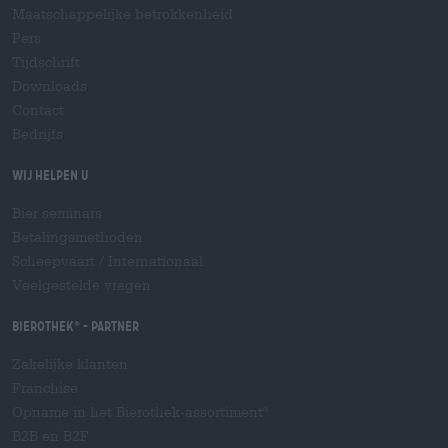
Maatschappelijke betrokkenheid
Pers
Tijdschrift
Downloads
Contact
Bedrijfs
Wij helpen u
Bier seminars
Betalingsmethoden
Scheepvaart
/
Internationaal
Veelgestelde vragen
Bierothek
- Partner
®
Zakelijke klanten
Franchise
Opname in het Bierothek-assortiment
®
B2B en B2F