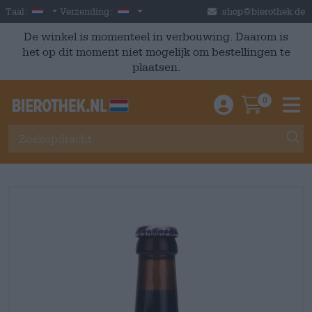
Skip to main content
Dutch
Nederland
Taal:
Verzending:
shop@bierothek.de
De winkel is momenteel in verbouwing. Daarom is
het op dit moment niet mogelijk om bestellingen te
plaatsen.
0
Einloggen / An
Warenkor
M