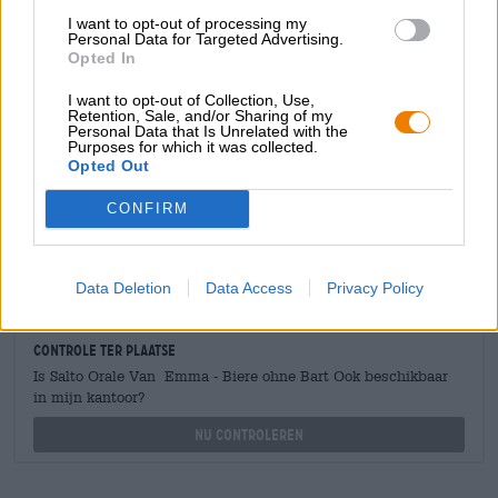
I want to opt-out of processing my
Personal Data for Targeted Advertising.
Opted In
GRATIS BIERCONSULT
I want to opt-out of Collection, Use,
Heb je vragen over dit bier? Wij zijn er voor u.
Retention, Sale, and/or Sharing of my
shop@bierothek.de
Personal Data that Is Unrelated with the
Purposes for which it was collected.
Opted Out
handelaren of restauranthouders
CONFIRM
Du willst größere Mengen günstiger einkaufen?
grosshandel@bierothek.de
Data Deletion
Data Access
Privacy Policy
Controle ter plaatse
Is Salto Orale Van Emma - Biere ohne Bart Ook beschikbaar
in mijn kantoor?
Nu controleren