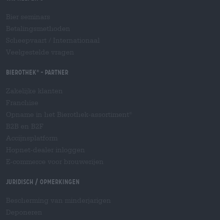
Bier seminars
Betalingsmethoden
Scheepvaart
/
Internationaal
Veelgestelde vragen
Bierothek
- Partner
®
Zakelijke klanten
Franchise
Opname in het Bierothek-assortiment
®
B2B en B2F
Accijnsplatform
Hopnet-dealer inloggen
E-commerce voor brouwerijen
Juridisch / Opmerkingen
Bescherming van minderjarigen
Deponeren