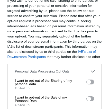
If you wish to opt-out of the sale, sharing to third parties, or
Net als “Saltimbocca” klinkt ook Salto Orale als een
processing of your personal or sensitive information for
smaakescapade op de tong. Emma – Bieren zonder Barts
targeted advertising by us, please use the below opt-out
Salto Orale is een imperiale stout die deze naam eer aan
section to confirm your selection. Please note that after your
doet.
opt-out request is processed you may continue seeing
Met 8,6% vol. is de Salto Orale aangenaam sterk. Hij giet
interest-based ads based on personal information utilized by
heerlijk donker, bijna zwart in het glas en ziet er op het
us or personal information disclosed to third parties prior to
eerste gezicht glad en romig uit. Almut omschrijft haar
your opt-out. You may separately opt-out of the further
Salto Orale graag als een vloeibaar dessert - een bier dat
disclosure of your personal information by third parties on the
zo rijk en lekker is dat het de perfecte afsluiting is van
IAB’s list of downstream participants. This information may
een weelderige maaltijd. Vijf verschillende gebrande
also be disclosed by us to third parties on the
IAB’s List of
mouten zorgen voor een heerlijke karamel-chocolade
Downstream Participants
that may further disclose it to other
basistoon en prachtige kleur. Qua smaak is de Salto Orale
third parties.
een knaller. Het levert wat de donkere kleur en geur
beloven. Ondanks al zijn smaak en aroma is Salto Orale
Personal Data Processing Opt Outs
nog steeds een subtielere vertegenwoordiger van de
stouts. Almut heeft een grote smaakdiepte gecreëerd
I want to opt-out of the Sharing of my
zonder hun bier te zwaar en belangrijk te maken - een
personal data.
Opted In
kunstwerk!
Salto Orale van Emma – Beers without Beard is de
I want to opt-out of the Sale of my
Personal Data.
perfecte stout voor fans van donkere bieren en voor
Opted In
degenen die er één willen worden.