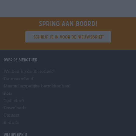
Spring aan boord!
'Schrijf je in voor de nieuwsbrief'
Over de Bierothek
Werken bij de Bierothek
®
Duurzaamheid
Maatschappelijke betrokkenheid
Pers
Tijdschrift
Downloads
Contact
Bedrijfs
Wij helpen u