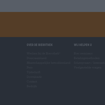
Over de Bierothek
Wij helpen u
Werken bij de Bierothek
Bier seminars
®
Duurzaamheid
Betalingsmethoden
Maatschappelijke betrokkenheid
Scheepvaart
/
Internat
Pers
Veelgestelde vragen
Tijdschrift
Downloads
Contact
Bedrijfs