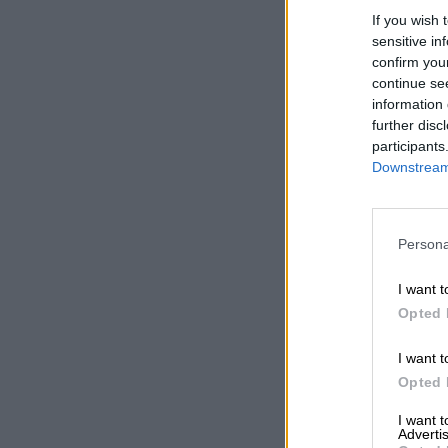
If you wish 
sensitive in
confirm you
continue se
information 
further disc
participants
Downstream 
Persona
I want t
Opted 
I want t
Opted 
I want 
Advertis