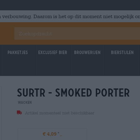
 verbouwing. Daarom is het op dit moment niet mogelijk om
Pakketjes
Exclusief Bier
Brouwerijen
Bierstijlen
surtr - smoked porter
Wacken
Artikel momenteel niet beschikbaar
€ 4,09