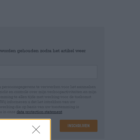
e worden gehouden zodra het artikel weer
jn persoonsgegevens te verwerken voor het aanmaken
icht en controle over mijn verkoopactiviteiten en mijn
emming te allen tijde met werking voor de toekomst
 Wij informeren u dat het intrekken van uw
rwerking die op basis van uw toestemming is
 u in onze
data protection statement
Inschrijven