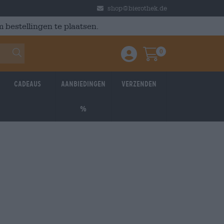
shop@bierothek.de
 bestellingen te plaatsen.
0
Einloggen / Anmelden
Warenkorb
Cadeaus
Aanbiedingen
Verzenden
%