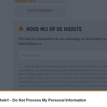
MEHRWEG
0,33 L Fles € 11,76 / L
Niet op voorraad
Houd mij op de hoogte
Vul hier je e-mailadres in om eenmalig op de hoogte t
beschikbaar is.
Your Email
Hierbij geef ik toestemming aan Bierothek ® GmbH om mi
en beheren van een klantaccount. Dit klantaccount geeft een overz
persoonlijke gegevens. Ik ben me ervan bewust dat ik deze toest
kan intrekken door een e-mail te sturen naar shop@bierothek.de.
toestemming geen invloed heeft op de rechtmatigheid van de ve
uitgevoerd tot het moment van intrekking. Meer informatie vindt
thek® -
Do Not Process My Personal Information