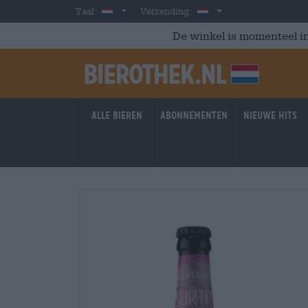
Skip to main content
Dutch
Nederland
Taal:
Verzending:
De winkel is momenteel in
Alle bieren
Abonnementen
Nieuwe hits