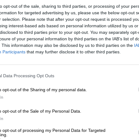
to opt-out of the sale, sharing to third parties, or processing of your per
* Prijzen zijn inclusief wettelijke BTW. Plus
Scheepvaart
plus
* Prijzen zijn inclusief accijns
formation for targeted advertising by us, please use the below opt-out s
r selection. Please note that after your opt-out request is processed y
eing interest-based ads based on personal information utilized by us or
Info
Beoordelingen
(0)
disclosed to third parties prior to your opt-out. You may separately opt-
losure of your personal information by third parties on the IAB’s list of
. This information may also be disclosed by us to third parties on the
IA
Tevreden
0,33 Liter Fles
Participants
that may further disclose it to other third parties.
Brauerei
Wacken
Bierothek® ID
10200023
l Data Processing Opt Outs
EAN
4260479490351
o opt-out of the Sharing of my personal data.
Gewicht
0.33kg(0.67kg met verpakking)
In
Deponeren
€ 0.08
o opt-out of the Sale of my Personal Data.
LMIV
Verantwoordelijke exploitant va
Wacken Brauerei GmbH & Co. KG
In
Wacken Deutschland(DE)
to opt-out of processing my Personal Data for Targeted
Bierregion
Deutschland
ing.