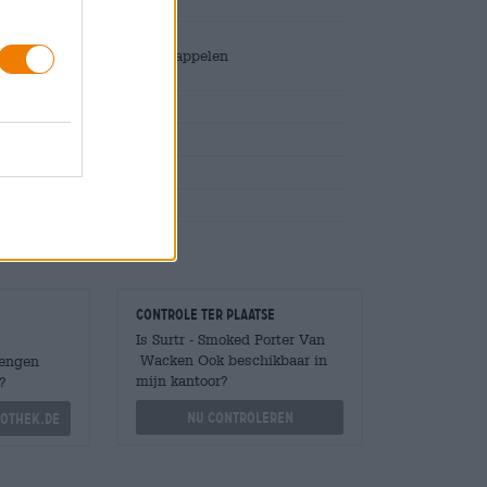
 pesto, gorgonzola en chili
itenkaas en gebakken aardappelen
ts
Controle ter plaatse
Is Surtr - Smoked Porter Van
Wacken Ook beschikbaar in
Mengen
mijn kantoor?
?
Nu controleren
othek.de