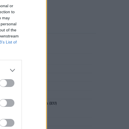
sonal or
Deponeren
€ 0,08
ection to
ou may
 personal
out of the
 downstream
B’s List of
n levensmiddelenbedrijven (EU)
, Gehrn 13, 25596