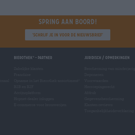
Spring aan boord!
'Schrijf je in voor de nieuwsbrief'
Bierothek
- Partner
Juridisch / Opmerkingen
®
Zakelijke klanten
Bescherming van minderjari
Franchise
Deponeren
ionaal
Opname in het Bierothek-assortiment
Voorwaarden
®
B2B en B2F
Herroepingsrecht
Accijnsplatform
Afdruk
Hopnet-dealer inloggen
Gegevensbescherming
E-commerce voor brouwerijen
Klanten-reviews
Toegankelijkheidsverklaring